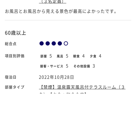
（３名定員）
お風呂とお風呂から見える景色が最高によかったです。
60歳以上
総合点
5
5
4
4
項目別評価
部屋
風呂
朝食
夕食
5
3
接客・サービス
その他設備
2022年10月28日
宿泊日
【禁煙】温泉露天風呂付テラスルーム（３
部屋タイプ
名）【夕食：和食会席】
実は、今回宿泊してわかったのですが20年前に隣りのホテル
に宿泊していました。当時はまだ息子が小さくてプールが多
いところを選びましたが、今回は老夫婦2人で、部屋付露天風
呂がある宿を探した結果、湖の本栖にたどり着いた訳です。
選ぶ理由は異なれど、...
続きをよむ