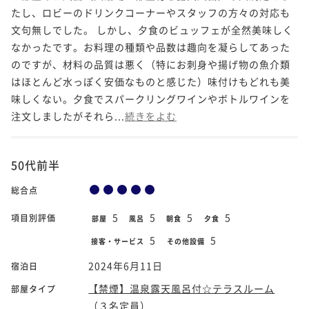
たし、ロビーのドリンクコーナーやスタッフの方々の対応も
文句無しでした。 しかし、夕食のビュッフェが全然美味しく
なかったです。お料理の種類や品数は趣向を凝らしてあった
のですが、材料の品質は悪く（特にお刺身や揚げ物の魚介類
はほとんど水っぽく安価なものと感じた）味付けもどれも美
味しくない。夕食でスパークリングワインやボトルワインを
注文しましたがそれら...
続きをよむ
50代前半
総合点
5
5
5
5
項目別評価
部屋
風呂
朝食
夕食
5
5
接客・サービス
その他設備
2024年6月11日
宿泊日
【禁煙】温泉露天風呂付☆テラスルーム
部屋タイプ
（３名定員）