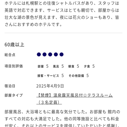
ホテルには札幌駅との往復シャトルバスがあり、スタッフは
英語で対応できます、サービスはとても親切で、部屋からは
壮大な湖の景色が見えます、夜には花火のショーもあり、皆
さんにおすすめのホテルです。
60歳以上
総合点
5
5
5
5
項目別評価
部屋
風呂
朝食
夕食
5
5
接客・サービス
その他設備
2025年4月9日
宿泊日
【禁煙】温泉露天風呂付☆テラスルーム
部屋タイプ
（３名定員）
部屋風呂、大浴場ともに最高な気分でした。お部屋も 館内の
すべての対応も大満足でした。他の同等施設と比べても料金
が安く、それ以上のサービスを提供していただいたと感謝し