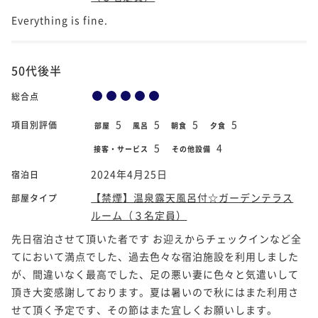
Everything is fine.
50代後半
総合点
5
5
5
5
項目別評価
部屋
風呂
朝食
夕食
5
4
接客・サービス
その他設備
2024年4月25日
宿泊日
【禁煙】温泉露天風呂付☆ガーデンテラス
部屋タイプ
ルーム（３名定員）
先日宿泊させて頂いた者です お迎えからチェックインなど全
てにおいて満点でした、過去色々な宿泊施設を利用しました
が、間違いなく最高でした、足の悪い妻に色々と気遣いして
頂き大変感謝しております。夏は暑いので秋にはまた利用さ
せて頂く予定です、その節はまた宜しくお願いします。