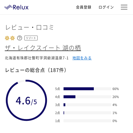
会員登録
ログイン
レビュー・口コミ
リゾート
ザ・レイクスイート 湖の栖
北海道有珠郡壮瞥町字洞爺湖温泉7-1
地図をみる
レビューの総合点
（187件）
5点
66
%
4.6
4点
26
%
/5
3点
4
%
2点
1
%
1点
0
%