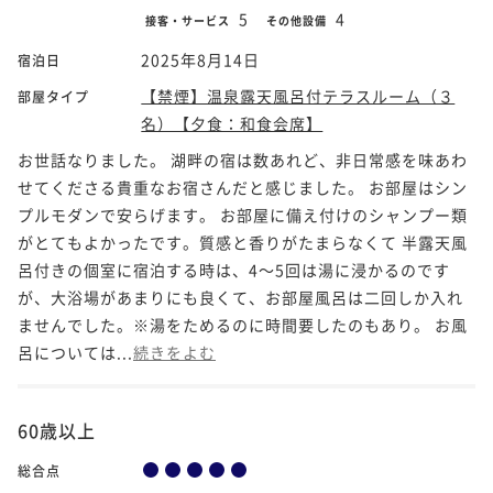
5
4
接客・サービス
その他設備
2025年8月14日
宿泊日
【禁煙】温泉露天風呂付テラスルーム（３
部屋タイプ
名）【夕食：和食会席】
お世話なりました。 湖畔の宿は数あれど、非日常感を味あわ
せてくださる貴重なお宿さんだと感じました。 お部屋はシン
プルモダンで安らげます。 お部屋に備え付けのシャンプー類
がとてもよかったです。質感と香りがたまらなくて 半露天風
呂付きの個室に宿泊する時は、4～5回は湯に浸かるのです
が、大浴場があまりにも良くて、お部屋風呂は二回しか入れ
ませんでした。※湯をためるのに時間要したのもあり。 お風
呂については...
続きをよむ
60歳以上
総合点