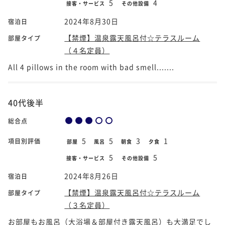
5
4
接客・サービス
その他設備
2024年8月30日
宿泊日
【禁煙】温泉露天風呂付☆テラスルーム
部屋タイプ
（４名定員）
All 4 pillows in the room with bad smell.......
40代後半
総合点
5
5
3
1
項目別評価
部屋
風呂
朝食
夕食
5
5
接客・サービス
その他設備
2024年8月26日
宿泊日
【禁煙】温泉露天風呂付☆テラスルーム
部屋タイプ
（３名定員）
お部屋もお風呂（大浴場＆部屋付き露天風呂）も大満足でし