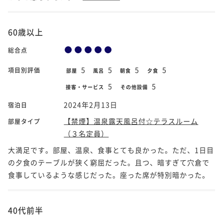
60歳以上
総合点
5
5
5
5
項目別評価
部屋
風呂
朝食
夕食
5
5
接客・サービス
その他設備
2024年2月13日
宿泊日
【禁煙】温泉露天風呂付☆テラスルーム
部屋タイプ
（３名定員）
大満足です。部屋、温泉、食事とても良かった。ただ、1日目
の夕食のテーブルが狭く窮屈だった。且つ、暗すぎて穴倉で
食事しているような感じだった。座った席が特別暗かった。
40代前半