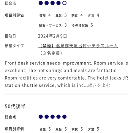
総合点
4
5
4
4
項目別評価
部屋
風呂
朝食
夕食
3
5
接客・サービス
その他設備
2024年2月9日
宿泊日
【禁煙】温泉露天風呂付☆テラスルーム
部屋タイプ
（３名定員）
Front desk service needs improvement. Room service is
excellent. The hot springs and meals are fantastic.
Room facilities are very comfortable. The hotel lacks JR
station shuttle service, which is inc...
続きをよむ
50代後半
総合点
5
5
5
5
項目別評価
部屋
風呂
朝食
夕食