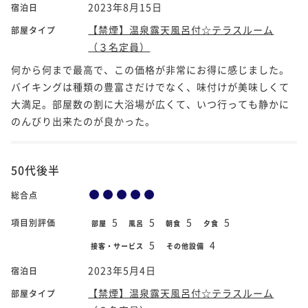
2023年8月15日
宿泊日
【禁煙】温泉露天風呂付☆テラスルーム
部屋タイプ
（３名定員）
何から何まで最高で、この価格が非常にお得に感じました。
バイキングは種類の豊富さだけでなく、味付けが美味しくて
大満足。部屋数の割に大浴場が広くて、いつ行っても静かに
のんびり出来たのが良かった。
50代後半
総合点
5
5
5
5
項目別評価
部屋
風呂
朝食
夕食
5
4
接客・サービス
その他設備
2023年5月4日
宿泊日
【禁煙】温泉露天風呂付☆テラスルーム
部屋タイプ