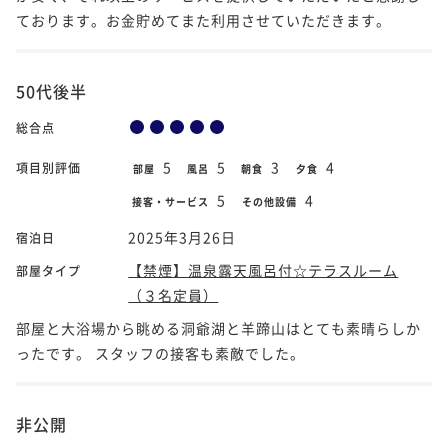
ております。お金貯めてまた利用させていただきます。
50代後半
総合点
5
5
3
4
項目別評価
部屋
風呂
朝食
夕食
5
4
接客・サービス
その他設備
2025年3月26日
宿泊日
【禁煙】温泉露天風呂付☆テラスルーム
部屋タイプ
（３名定員）
部屋と大浴場から眺める洞爺湖と羊蹄山はとても素晴らしか
ったです。 スタッフの接客も素敵でした。
非公開