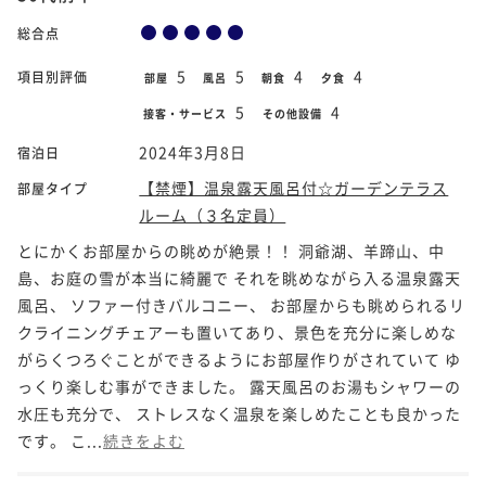
総合点
5
5
4
4
項目別評価
部屋
風呂
朝食
夕食
5
4
接客・サービス
その他設備
2024年3月8日
宿泊日
【禁煙】温泉露天風呂付☆ガーデンテラス
部屋タイプ
ルーム（３名定員）
とにかくお部屋からの眺めが絶景！！ 洞爺湖、羊蹄山、中
島、お庭の雪が本当に綺麗で それを眺めながら入る温泉露天
風呂、 ソファー付きバルコニー、 お部屋からも眺められるリ
クライニングチェアーも置いてあり、景色を充分に楽しめな
がらくつろぐことができるようにお部屋作りがされていて ゆ
っくり楽しむ事ができました。 露天風呂のお湯もシャワーの
水圧も充分で、 ストレスなく温泉を楽しめたことも良かった
です。 こ...
続きをよむ