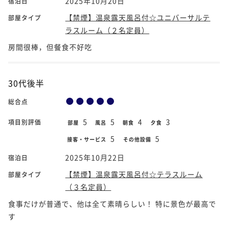
2025年10月20日
宿泊日
【禁煙】温泉露天風呂付☆ユニバーサルテ
部屋タイプ
ラスルーム（２名定員）
房間很棒，但餐食不好吃
30代後半
総合点
5
5
4
3
項目別評価
部屋
風呂
朝食
夕食
5
5
接客・サービス
その他設備
2025年10月22日
宿泊日
【禁煙】温泉露天風呂付☆テラスルーム
部屋タイプ
（３名定員）
食事だけが普通で、他は全て素晴らしい！ 特に景色が最高で
す