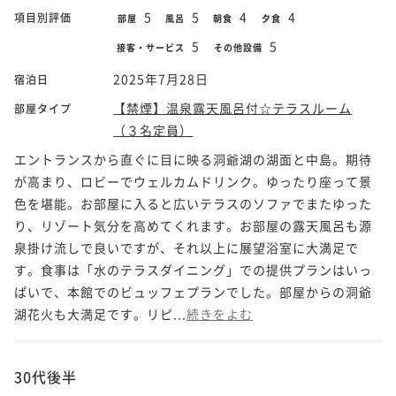
5
5
4
4
項目別評価
部屋
風呂
朝食
夕食
5
5
接客・サービス
その他設備
2025年7月28日
宿泊日
【禁煙】温泉露天風呂付☆テラスルーム
部屋タイプ
（３名定員）
エントランスから直ぐに目に映る洞爺湖の湖面と中島。期待
が高まり、ロビーでウェルカムドリンク。ゆったり座って景
色を堪能。お部屋に入ると広いテラスのソファでまたゆった
り、リゾート気分を高めてくれます。お部屋の露天風呂も源
泉掛け流しで良いですが、それ以上に展望浴室に大満足で
す。食事は「水のテラスダイニング」での提供プランはいっ
ぱいで、本館でのビュッフェプランでした。部屋からの洞爺
湖花火も大満足です。リピ...
続きをよむ
30代後半