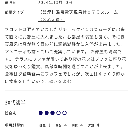
2024年10月10日
宿泊日
【禁煙】温泉露天風呂付☆テラスルーム
部屋タイプ
（３名定員）
フロントは混んでいましたがチェックインはスムーズに出来
て直ぐにお部屋に入れました。お部屋の眺望も良く、特に露
天風呂は窓が無く目の前に洞爺湖静かに入浴が出来ました。
アメニティも揃っていて充実しています。 お部屋も清潔で
す。 テラスにソファが置いてあり夜の花火はソファに座り花
火をゆっくり鑑賞、素敵な時間を過ごすことが出来ました。
食事は夕食朝食共にブッフェでしたが、次回はゆっくり静か
に食事をしたいので...
続きをよむ
30代後半
総合点
1
4
4
4
項目別評価
部屋
風呂
朝食
夕食