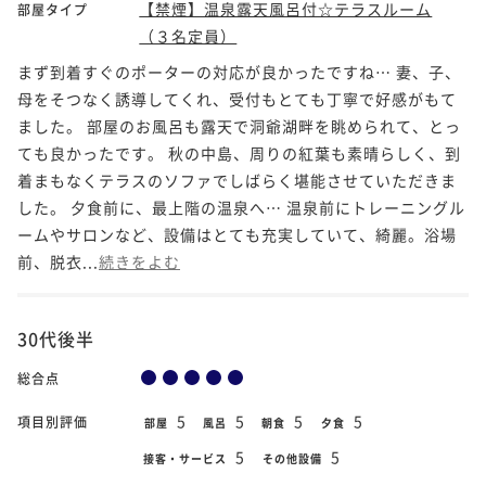
【禁煙】温泉露天風呂付☆テラスルーム
部屋タイプ
（３名定員）
まず到着すぐのポーターの対応が良かったですね… 妻、子、
母をそつなく誘導してくれ、受付もとても丁寧で好感がもて
ました。 部屋のお風呂も露天で洞爺湖畔を眺められて、とっ
ても良かったです。 秋の中島、周りの紅葉も素晴らしく、到
着まもなくテラスのソファでしばらく堪能させていただきま
した。 夕食前に、最上階の温泉へ… 温泉前にトレーニングル
ームやサロンなど、設備はとても充実していて、綺麗。浴場
前、脱衣...
続きをよむ
30代後半
総合点
5
5
5
5
項目別評価
部屋
風呂
朝食
夕食
5
5
接客・サービス
その他設備