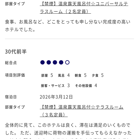
【禁煙】温泉露天風呂付☆ユニバーサルテ
部屋タイプ
ラスルーム（２名定員）
食事、お風呂など、どこをとっても申し分ない完成度の高い
ホテルでした。
30代前半
総合点
5
4
5
5
項目別評価
部屋
風呂
朝食
夕食
3
4
接客・サービス
その他設備
2026年3月12日
宿泊日
【禁煙】温泉露天風呂付☆テラスルーム
部屋タイプ
（３名定員）
全体的に見て、このホテルは良く、滞在は満足のいくもので
した。 ただ、送迎時に荷物の運搬を手伝ってもらえなかった