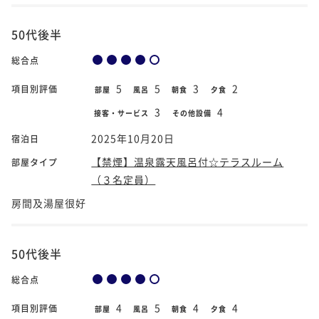
50代後半
総合点
5
5
3
2
項目別評価
部屋
風呂
朝食
夕食
3
4
接客・サービス
その他設備
2025年10月20日
宿泊日
【禁煙】温泉露天風呂付☆テラスルーム
部屋タイプ
（３名定員）
房間及湯屋很好
50代後半
総合点
4
5
4
4
項目別評価
部屋
風呂
朝食
夕食