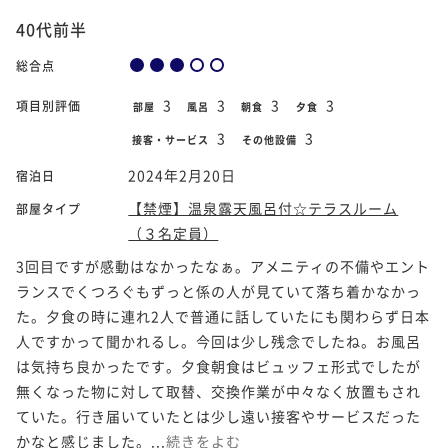
40代前半
総合点
3
3
3
3
項目別評価
部屋
風呂
朝食
夕食
3
3
接客・サービス
その他設備
2024年2月20日
宿泊日
【禁煙】温泉露天風呂付☆テラスルーム
部屋タイプ
（３名定員）
3回目ですが感動はなかったなぁ。アメニティの不備やエント
ランスでくつろぐもずっと係の人が見ていて落ち着かなかっ
た。夕食の時に連れ2人で普通に話していたにも関わらず日本
人ですかって聞かれるし。今回は少し残念でしたね。お風呂
は気持ち良かったです。夕食朝食はビュッフェ形式でしたが
無くなった物に対して取替、交換作業が中々なく放置もされ
ていた。行き届いていたとは少し遠い接客やサービスだった
かなと感じました。...
続きをよむ