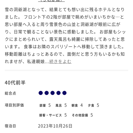
雪の洞爺湖となって、結果とても想い出に残るホテルとなり
ました。 フロント下の2階が部屋で眺めがいまいちかな…と
思い部屋へ入ると周り雪景色の山並と洞爺湖が眼前に広が
り、日常で観ることない景色に感動しました。 お部屋もシッ
クにまとめられいて、露天風呂も綺麗に掃除してあったと思
います。 食事はお隣のスパリゾートへ移動して頂きました。
移動距離はちょっとあるので、面倒だと思う方もいるかも知
れませが、私達親娘...
続きをよむ
40代前半
総合点
5
5
4
5
項目別評価
部屋
風呂
朝食
夕食
5
5
接客・サービス
その他設備
2023年10月26日
宿泊日