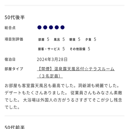
50代後半
総合点
5
5
5
5
項目別評価
部屋
風呂
朝食
夕食
5
5
接客・サービス
その他設備
2024年3月28日
宿泊日
【禁煙】温泉露天風呂付☆テラスルーム
部屋タイプ
（３名定員）
お部屋も客室露天風呂も最高でした。洞爺湖も綺麗でした。
デザートもたくさんありました。 従業員さんもみなさん素敵
でした。 大浴場は外国人の方がうるさすぎてそこが少し残念
でした。
50代前半