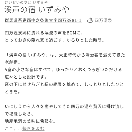
けいせいのやど いずみや
渓声の宿 いずみや
群馬県吾妻郡中之条町大字四万3981-1
四万温泉
四万温泉郷に流れる渓流の声をBGMに、

とっておきの隠れ家で過ごす、ゆるりとした時間。

「渓声の宿 いずみや」は、大正時代から湯治客を迎えてきた
老舗宿。

5室の小さな宿はすべて、ゆったりとおくつろぎいただける
広々とした設計です。

窓の下にせせらぎと緑の絶景を眺めて、しっとりとしたひと
ときを。

いにしえから人々を癒やしてきた四万の湯を贅沢に掛け流し
で堪能したら、

地産地消の美味に舌鼓を。

ここ、...
続きをよむ