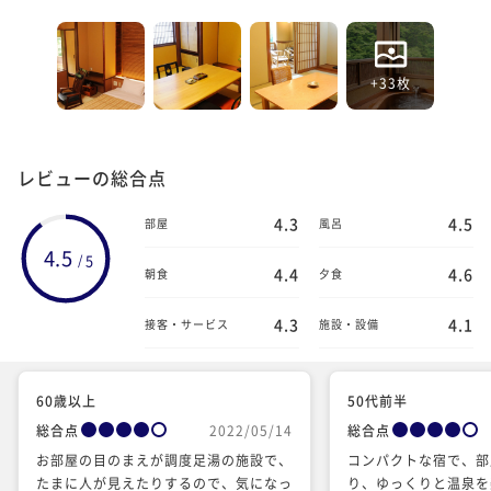
+33枚
レビューの総合点
4.3
4.5
部屋
風呂
4.5
5
/
4.4
4.6
朝食
夕食
4.3
4.1
接客・サービス
施設・設備
60歳以上
50代前半
総合点
2022/05/14
総合点
お部屋の目のまえが調度足湯の施設で、
コンパクトな宿で、部
たまに人が見えたりするので、気になっ
り、ゆっくりと温泉を