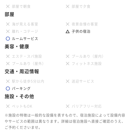
部屋で朝食
部屋で夕食
部屋
海が見える客室
夜景自慢の客室
離れ・コテージ
子供の宿泊
ルームサービス
美容・健康
エステ・スパ施設
プールあり（屋内）
プールあり（屋外）
フィットネス施設
交通・周辺情報
駅から徒歩5分以内
送迎サービス
パーキング
施設・その他
ペットもOK
バリアフリー対応
※施設の特徴は一般的な設備を表すもので、宿泊施設によって設備内容
やサービスの範囲は異なります。詳細は宿泊施設へ直接ご確認のうえ、
ご予約くださいませ。