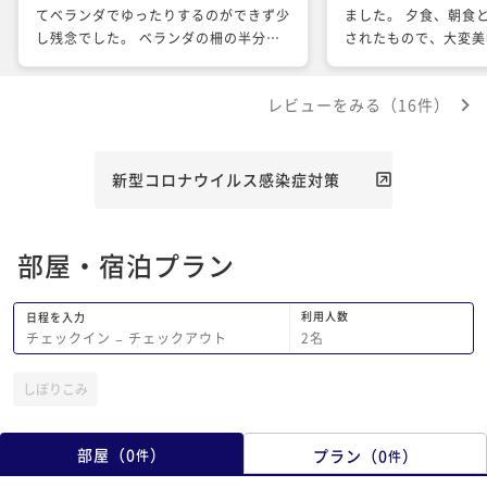
てベランダでゆったりするのができず少
ました。 夕食、朝食
し残念でした。 ベランダの柵の半分く
されたもので、大変美
らいの高さに目隠しのスダレみたいなも
した。かなりの量です
のがあったらいいなとおもいました。
お腹にもたれないメニュ
レビューをみる（16件）
食事は朝も夕も、量がたくさんでおなか
には広いベッドが二台
いっぱいになりました。
のせいで、他のスペー
いません。スペースが
が必要です。次回は広
新型コロナウイルス感染症対策
しようと思います。
部屋・宿泊プラン
利用人数
日程を入力
2
名
チェックイン
−
チェックアウト
しぼりこみ
部屋
（
0
）
プラン
（
0
）
件
件