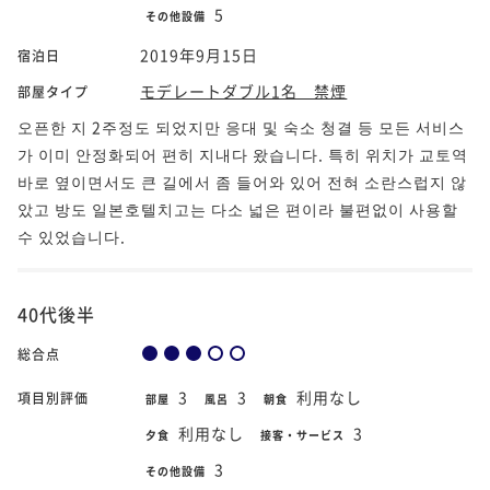
5
その他設備
2019年9月15日
宿泊日
モデレートダブル1名 禁煙
部屋タイプ
오픈한 지 2주정도 되었지만 응대 및 숙소 청결 등 모든 서비스
가 이미 안정화되어 편히 지내다 왔습니다. 특히 위치가 교토역
바로 옆이면서도 큰 길에서 좀 들어와 있어 전혀 소란스럽지 않
았고 방도 일본호텔치고는 다소 넓은 편이라 불편없이 사용할
수 있었습니다.
40代後半
総合点
3
3
利用なし
項目別評価
部屋
風呂
朝食
利用なし
3
夕食
接客・サービス
3
その他設備