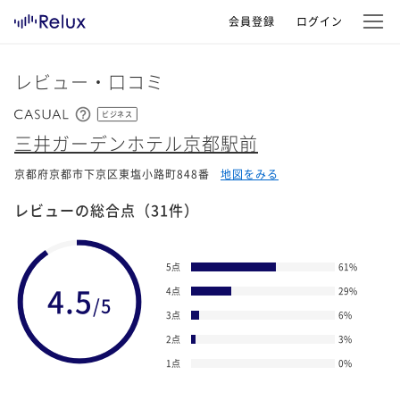
会員登録
ログイン
レビュー・口コミ
ビジネス
三井ガーデンホテル京都駅前
京都府京都市下京区東塩小路町848番
地図をみる
レビューの総合点
（31件）
5点
61
%
4.5
4点
29
%
/5
3点
6
%
2点
3
%
1点
0
%