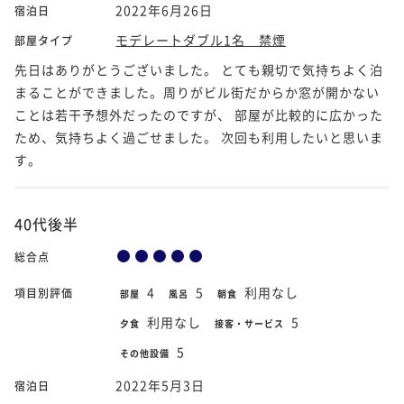
2022年6月26日
宿泊日
モデレートダブル1名 禁煙
部屋タイプ
先日はありがとうございました。 とても親切で気持ちよく泊
まることができました。周りがビル街だからか窓が開かない
ことは若干予想外だったのですが、 部屋が比較的に広かった
ため、気持ちよく過ごせました。 次回も利用したいと思いま
す。
40代後半
総合点
4
5
利用なし
項目別評価
部屋
風呂
朝食
利用なし
5
夕食
接客・サービス
5
その他設備
2022年5月3日
宿泊日