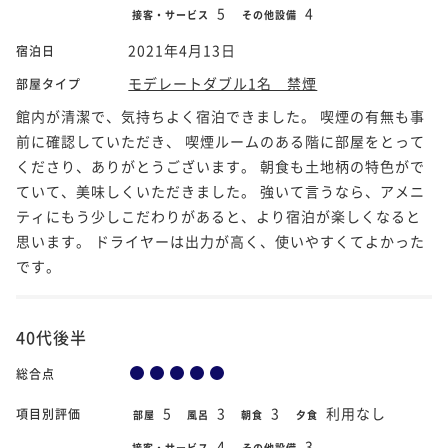
5
4
接客・サービス
その他設備
2021年4月13日
宿泊日
モデレートダブル1名 禁煙
部屋タイプ
館内が清潔で、気持ちよく宿泊できました。 喫煙の有無も事
前に確認していただき、 喫煙ルームのある階に部屋をとって
くださり、ありがとうございます。 朝食も土地柄の特色がで
ていて、美味しくいただきました。 強いて言うなら、アメニ
ティにもう少しこだわりがあると、より宿泊が楽しくなると
思います。 ドライヤーは出力が高く、使いやすくてよかった
です。
40代後半
総合点
5
3
3
利用なし
項目別評価
部屋
風呂
朝食
夕食
4
3
接客・サービス
その他設備