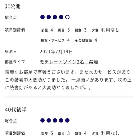
非公開
総合点
4
5
3
利用なし
項目別評価
部屋
風呂
朝食
夕食
4
4
接客・サービス
その他設備
2021年7月19日
宿泊日
モデレートツイン2名 禁煙
部屋タイプ
綺麗なお部屋で有難うございます。また水のサービスがあり
この酷暑中大変助かりました。 一点願いがあります、枕の上
に読書灯があると大変助かりましたが。。
40代後半
総合点
5
3
4
利用なし
項目別評価
部屋
風呂
朝食
夕食