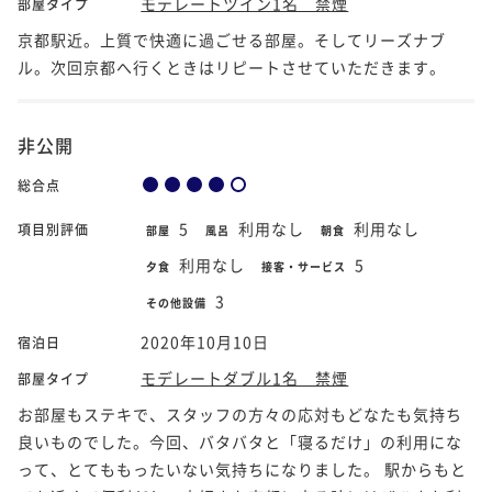
モデレートツイン1名 禁煙
部屋タイプ
京都駅近。上質で快適に過ごせる部屋。そしてリーズナブ
ル。次回京都へ行くときはリピートさせていただきます。
非公開
総合点
5
利用なし
利用なし
項目別評価
部屋
風呂
朝食
利用なし
5
夕食
接客・サービス
3
その他設備
2020年10月10日
宿泊日
モデレートダブル1名 禁煙
部屋タイプ
お部屋もステキで、スタッフの方々の応対もどなたも気持ち
良いものでした。今回、バタバタと「寝るだけ」の利用にな
って、とてももったいない気持ちになりました。 駅からもと