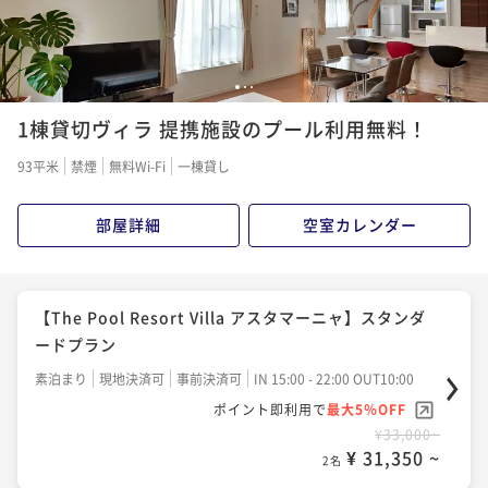
1
2
3
1棟貸切ヴィラ 提携施設のプール利用無料！
93平米
禁煙
無料Wi-Fi
一棟貸し
部屋詳細
空室カレンダー
【The Pool Resort Villa アスタマーニャ】スタンダ
ードプラン
素泊まり
現地決済可
事前決済可
IN 15:00 - 22:00 OUT10:00
ポイント即利用で
最大5％OFF
¥33,000~
¥ 31,350 ~
2名