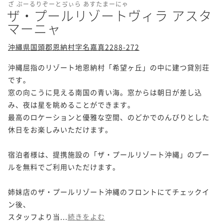
ざ ぷーるりぞーとゔぃら あすたまーにゃ
ザ・プールリゾートヴィラ アスタ
マーニャ
沖縄県国頭郡恩納村字名嘉真2288-272
沖縄屈指のリゾート地恩納村「希望ヶ丘」の中に建つ貸別荘
です。

窓の向こうに見える南国の青い海。窓からは朝日が差し込
み、夜は星を眺めることができます。

最高のロケーションと優雅な空間、のどかでのんびりとした
休日をお楽しみいただけます。

宿泊者様は、提携施設の「ザ・プールリゾート沖縄」のプー
ルを無料でご利用いただけます。

姉妹店のザ・プールリゾート沖縄のフロントにてチェックイ
ン後、

スタッフより当...
続きをよむ