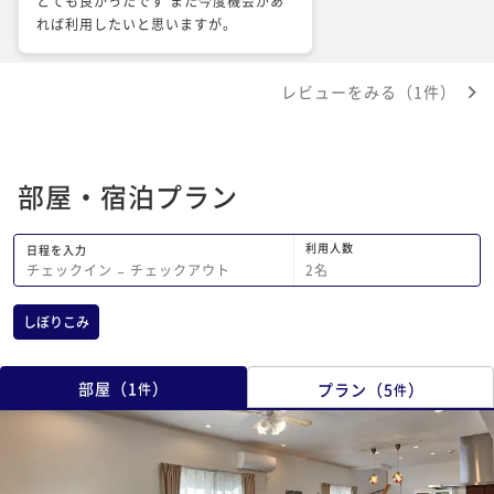
とても良かったです また今度機会があ
れば利用したいと思いますが。
レビューをみる（1件）
部屋・宿泊プラン
利用人数
日程を入力
2
名
チェックイン
−
チェックアウト
しぼりこみ
部屋
（
1
）
プラン
（
5
）
件
件