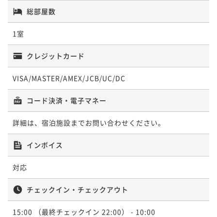
【小学生のお子様無料！】4連泊の割引プラン★15％O
総部屋数
FF
素泊まり
現地決済可
事前決済可
IN 15:00 - 22:00 OUT10:00
1室
ポイント即利用で
最大5％OFF
¥112,200~
クレジットカード
¥ 106,590 ~
2名
VISA/MASTER/AMEX/JCB/UC/DC
【小学生のお子様無料！】5連泊の割引プラン★20％O
コード決済・電子マネー
FF
詳細は、宿泊施設までお問い合わせください。
素泊まり
現地決済可
事前決済可
IN 15:00 - 22:00 OUT10:00
ポイント即利用で
最大5％OFF
インボイス
¥132,000~
¥ 125,400 ~
2名
対応
チェックイン・チェックアウト
15:00
（最終チェックイン 22:00）
- 10:00