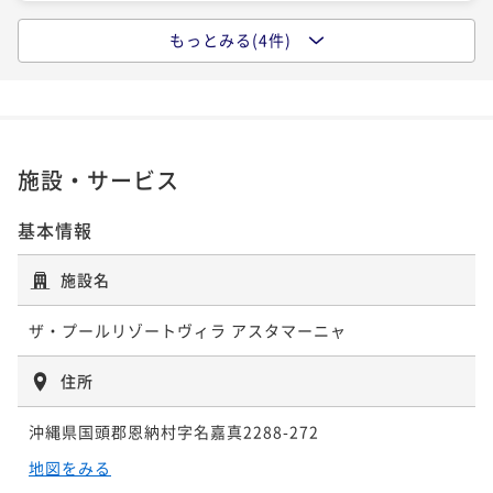
もっとみる(4件)
【小学生のお子様無料！】2連泊の割引プラン★5％OF
F
素泊まり
現地決済可
事前決済可
IN 15:00 - 22:00 OUT10:00
ポイント即利用で
最大5％OFF
¥62,700~
施設・サービス
¥ 59,565 ~
2名
基本情報
【小学生のお子様無料！】3連泊の割引プラン★10％O
施設名
FF
ザ・プールリゾートヴィラ アスタマーニャ
素泊まり
現地決済可
事前決済可
IN 15:00 - 22:00 OUT10:00
ポイント即利用で
最大5％OFF
住所
¥88,950~
¥ 84,502 ~
2名
沖縄県国頭郡恩納村字名嘉真2288-272
地図をみる