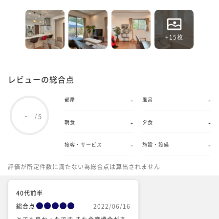
+15枚
レビューの総合点
-
-
部屋
風呂
-
5
/
-
-
朝食
夕食
-
-
接客・サービス
施設・設備
評価が所定件数に満たない為総合点は算出されません
40代前半
総合点
2022/06/16