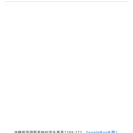
沖縄県国頭郡恩納村字名嘉真2288-272
GoogleMapを開く