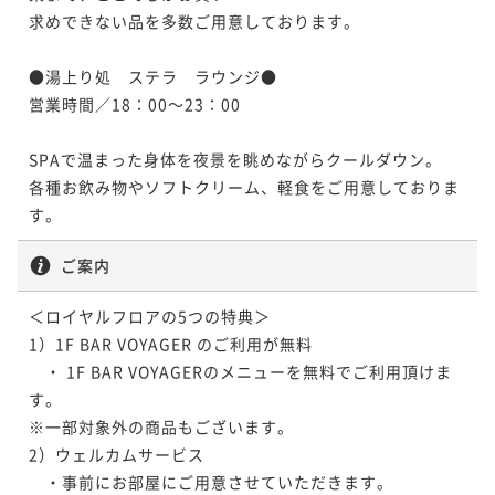
きを≪朝食付：ビュッフェ≫
朝食付：コース≫
求めできない品を多数ご用意しております。

朝食付き
現地決済可
事前決済可
IN 15:00 - 24:00 OUT11:00
朝食付き
現地決済可
事前決済可
IN 15:00 - 24:00 OUT11:00
ポイント即利用で
最大7％OFF
●湯上り処　ステラ　ラウンジ●

ポイント即利用で
最大7％OFF
¥56,000~
営業時間／18：00～23：00

¥43,000~
¥ 52,080 ~
2名
¥ 39,990 ~
2名
SPAで温まった身体を夜景を眺めながらクールダウン。

各種お飲み物やソフトクリーム、軽食をご用意しておりま
ポイントアップ
ポイントアップ
【正規料金】函館駅から徒歩5分！函館で素敵なひとと
【お客様感謝プラン】ゆったりと温泉満喫！シンプル
きを≪朝食付：コース≫
ステイ≪素泊り≫
ご案内
朝食付き
現地決済可
事前決済可
IN 15:00 - 24:00 OUT11:00
素泊まり
現地決済可
事前決済可
IN 15:00 - 24:00 OUT11:00
＜ロイヤルフロアの5つの特典＞

ポイント即利用で
最大7％OFF
ポイント即利用で
最大7％OFF
1）1F BAR VOYAGER のご利用が無料

¥56,000~
¥44,200~
¥ 52,080 ~
　・ 1F BAR VOYAGERのメニューを無料でご利用頂けま
2名
¥ 41,106 ~
2名
す。

※一部対象外の商品もございます。

ポイントアップ
ポイントアップ
2）ウェルカムサービス

【1日10室限定】北海道の新鮮魚介を堪能☆海鮮炉端コ
【お客様感謝プラン】大好評の露天風呂と朝食ビュッ
　・事前にお部屋にご用意させていただきます。

ースディナー付プラン≪2食付/朝食：ビュッフェ≫