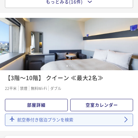
もっとみる(16件)
ポイントアップ
【早割90】最大45％OFF！早期予約でお得にご宿泊≪
【早割90】最大45％OFF！早期予約でお得にご宿泊≪
朝食付：ビュッフェ≫
朝食付：コース≫
朝食付き
現地決済可
事前決済可
IN 15:00 - 24:00 OUT11:00
朝食付き
現地決済可
事前決済可
IN 15:00 - 24:00 OUT11:00
ポイント即利用で
最大7％OFF
ポイント即利用で
最大7％OFF
¥27,400~
¥30,800~
¥ 25,482 ~
2名
¥ 28,644 ~
2名
1
2
3
ポイントアップ
ポイントアップ
【室数限定！】訳アリdeお得に！低層階＆レイトモー
【3階～10階】 クイーン ≪最大2名≫
【室数限定！】訳アリdeお得に！低層階＆レイトモー
ニングプラン≪朝食付：ビュッフェ≫
ニングプラン≪朝食付：ビュッフェ≫
22平米
禁煙
無料Wi-Fi
ダブル
朝食付き
現地決済可
事前決済可
IN 15:00 - 24:00 OUT11:00
朝食付き
現地決済可
事前決済可
IN 15:00 - 24:00 OUT11:00
ポイント即利用で
最大7％OFF
ポイント即利用で
最大7％OFF
部屋詳細
空室カレンダー
¥27,400~
¥30,800~
¥ 25,482 ~
2名
¥ 28,644 ~
2名
航空券付き宿泊プランを検索
ポイントアップ
ポイントアップ