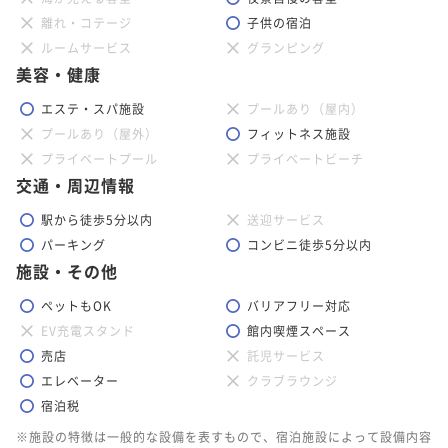
離れ・コテージ
子供の宿泊
ルームサービス
グランピング
美容・健康
エステ・スパ施設
プールあり（屋内）
プールあり（屋外）
フィットネス施設
プライベートプール
プライベートビーチ
交通・周辺情報
駅から徒歩5分以内
送迎サービス
パーキング
コンビニ徒歩5分以内
施設・その他
ペットもOK
バリアフリー対応
EV充電スタンド
館内喫煙スペース
売店
託児サービス
エレベーター
クラブラウンジ
宿泊税
※施設の特徴は一般的な設備を表すもので、宿泊施設によって設備内容