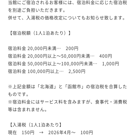
ースディナー付プラン≪2食付/朝食：ビュッフェ≫
当館にご宿泊されるお客様には、宿泊料金に応じた宿泊税
を別途ご負担いただきます。

二食付き
現地決済可
事前決済可
IN 15:00 - 19:00 OUT11:00
併せて、入湯税の価格改定についてもお知らせ致します。

ポイント即利用で
最大7％OFF
¥65,400~
¥ 60,822 ~
【宿泊税額（1人1泊あたり）】

2名
宿泊料金 20,000円未満…　200円

ポイントアップ
宿泊料金 20,000円以上～50,000円未満…　400円

【正規料金】函館駅から徒歩5分！函館で素敵なひとと
宿泊料金 50,000円以上～100,000円未満…　1,000円

きを≪朝食付：ビュッフェ≫
宿泊料金 100,000円以上…　2,500円

朝食付き
現地決済可
事前決済可
IN 15:00 - 24:00 OUT11:00
※上記金額は「北海道」と「函館市」の宿泊税を合算した
ポイント即利用で
最大7％OFF
¥66,000~
ものです。

¥ 61,380 ~
2名
※宿泊料金にはサービス料を含みますが、食事代・消費税
等は含まれません。

【入湯税（1人1泊あたり】

現在　150円　→　2026年4月～　100円
