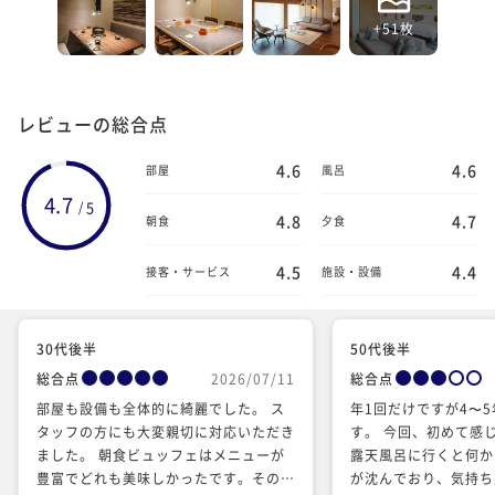
+51枚
レビューの総合点
4.6
4.6
部屋
風呂
4.7
5
/
4.8
4.7
朝食
夕食
4.5
4.4
接客・サービス
施設・設備
30代後半
50代後半
総合点
2026/07/11
総合点
部屋も設備も全体的に綺麗でした。 ス
年1回だけですが4〜
タッフの方にも大変親切に対応いただき
す。 今回、初めて感
ました。 朝食ビュッフェはメニューが
露天風呂に行くと何か
豊富でどれも美味しかったです。その中
が沈んでおり、気持ち