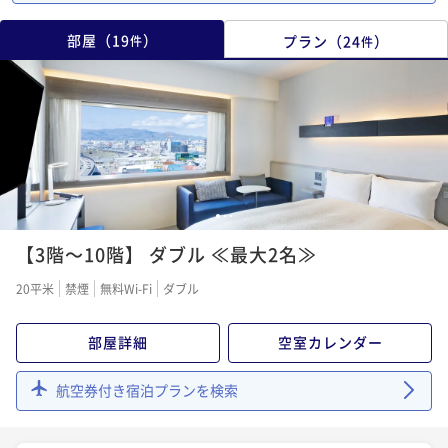
部屋
（
19
）
プラン
（
24
）
件
件
1
2
3
【3階～10階】 ダブル ≪最大2名≫
20平米
禁煙
無料Wi-Fi
ダブル
部屋詳細
空室カレンダー
航空券付き宿泊プランを検索