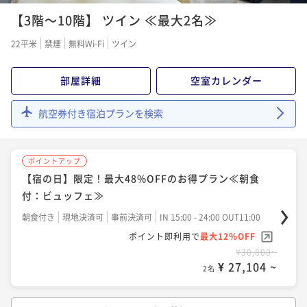
ポイントアップ
【3階～10階】 ツイン ≪最大2名≫
【早割90】最大45％OFF！早期予約でお得にご宿泊≪
朝食付：コース≫
22平米
禁煙
無料Wi-Fi
ツイン
朝食付き
現地決済可
事前決済可
IN 15:00 - 24:00 OUT11:00
ポイント即利用で
最大7％OFF
部屋詳細
空室カレンダー
¥27,400~
¥ 25,482 ~
2名
航空券付き宿泊プランを検索
ポイントアップ
ポイントアップ
【割引プラン】Relux限定価格！最大48%OFFのお得
【宿の日】限定！最大48%OFFのお得プラン≪朝食
プラン≪朝食付：ビュッフェ≫
付：ビュッフェ≫
朝食付き
現地決済可
事前決済可
IN 15:00 - 24:00 OUT11:00
朝食付き
現地決済可
事前決済可
IN 15:00 - 24:00 OUT11:00
ポイント即利用で
最大7％OFF
ポイント即利用で
最大12％OFF
¥27,400~
¥30,800~
¥ 25,482 ~
2名
¥ 27,104 ~
2名
ポイントアップ