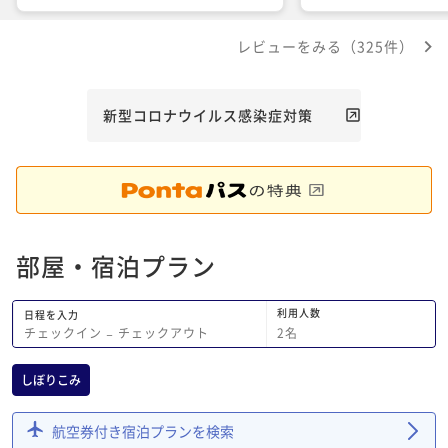
でも一口サイズのエッグタルトは、これ
かりしました。 施設
まで食べたタルトの中で1番美味しかっ
のか一部のお客さんの
レビューをみる（325件）
たです。
ですが、特にお気に入
ので残念です。 今回
事を期待いたします。
新型コロナウイルス感染症対策
部屋・宿泊プラン
利用人数
日程を入力
2
名
チェックイン
−
チェックアウト
しぼりこみ
航空券付き宿泊プランを検索