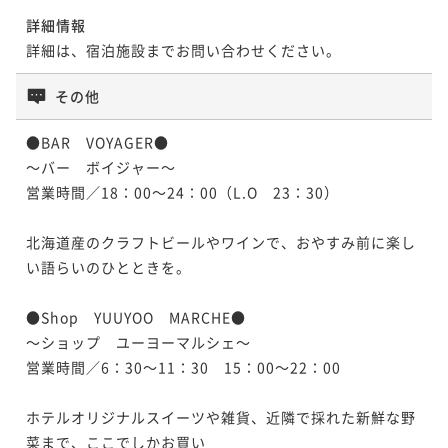
【早割60】最大40％OFF！早期予約でお得にご宿泊≪
きを≪朝食付：ビュッフェ≫
ットメニュー付♪≪2食付/朝食：ビュッフェ≫
詳細情報
朝食付：ビュッフェ≫
朝食付き
現地決済可
事前決済可
IN 15:00 - 24:00 OUT11:00
二食付き
現地決済可
事前決済可
IN 15:00 - 18:00 OUT11:00
詳細は、宿泊施設までお問い合わせください。
朝食付き
現地決済可
事前決済可
IN 15:00 - 24:00 OUT11:00
ポイント即利用で
最大7％OFF
ポイント即利用で
最大7％OFF
ポイント即利用で
最大7％OFF
¥54,000~
その他
¥44,600~
¥ 50,220 ~
¥39,600~
2名
¥ 41,478 ~
2名
¥ 36,828 ~
2名
●BAR　VOYAGER●

～バー　ボイジャー～

ポイントアップ
ポイントアップ
営業時間／18：00～24：00（L.O　23：30）

ポイントアップ
【1日10室限定】北海道の新鮮魚介を堪能☆海鮮炉端コ
【1日10室限定】北海道名物☆炭火成吉思汗90分食べ
【早割30】最大35％OFF！早期予約でお得にご宿泊≪
ースディナー付プラン≪2食付/朝食：ビュッフェ≫
放題プラン≪2食付/朝食：コース≫
北海道産のクラフトビールやワインで、おやすみ前に楽し
朝食付：ビュッフェ≫
二食付き
現地決済可
事前決済可
IN 15:00 - 19:00 OUT11:00
い語らいのひとときを。

二食付き
現地決済可
事前決済可
IN 15:00 - 19:00 OUT11:00
朝食付き
現地決済可
事前決済可
IN 15:00 - 24:00 OUT11:00
ポイント即利用で
最大7％OFF
ポイント即利用で
最大7％OFF
ポイント即利用で
最大7％OFF
¥58,200~
●Shop　YUUYOO　MARCHE●

¥50,800~
¥ 54,126 ~
¥43,000~
2名
¥ 47,244 ~
～ショップ　ユーヨーマルシェ～

2名
¥ 39,990 ~
2名
営業時間／6：30～11：30　15：00～22：00

ポイントアップ
ホテルオリジナルスイーツや雑貨、近隣で採れた新鮮な野
ポイントアップ
【正規料金】函館駅から徒歩5分！函館で素敵なひとと
【早割30】最大35％OFF！早期予約でお得にご宿泊≪
菜まで、ここでしかお買い
