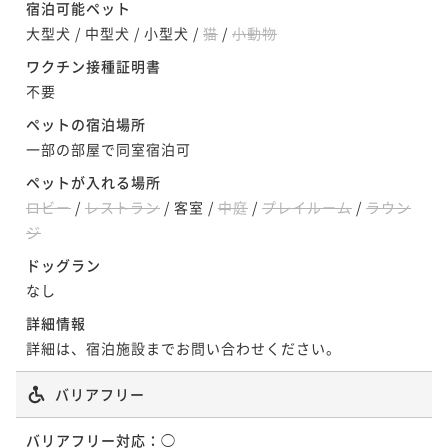
きを≪朝食付：ビュッフェ≫
宿泊可能ペット
【室数限定！】訳アリdeお得に！低層階＆レイトモー
放題プラン≪2食付/朝食：コース≫
ステイ≪素泊り≫
大型犬
/
中型犬
/
小型犬
/
猫
/
小動物
朝食付き
ニングプラン≪朝食付：ビュッフェ≫
現地決済可
事前決済可
IN 15:00 - 24:00 OUT11:00
二食付き
現地決済可
事前決済可
IN 15:00 - 19:00 OUT11:00
素泊まり
現地決済可
事前決済可
IN 15:00 - 24:00 OUT11:00
ポイント即利用で
最大7％OFF
ワクチン接種証明書
朝食付き
現地決済可
事前決済可
IN 15:00 - 24:00 OUT11:00
ポイント即利用で
最大7％OFF
ポイント即利用で
最大7％OFF
¥54,000~
不要
ポイント即利用で
最大7％OFF
¥49,600~
¥ 50,220 ~
¥37,200~
2名
¥ 46,128 ~
¥37,800~
2名
ペットの宿泊場所
¥ 34,596 ~
2名
¥ 35,154 ~
2名
一部の部屋で同室宿泊可
ポイントアップ
ペットが入れる場所
ポイントアップ
ポイントアップ
【1日10室限定】北海道の新鮮魚介を堪能☆海鮮炉端コ
ポイントアップ
ロビー
【正規料金】函館駅から徒歩5分！函館で素敵なひとと
/
レストラン
/
客室
/
中庭
/
プレイルーム
/
ラウン
【お客様感謝プラン】大好評の露天風呂と朝食ビュッ
ースディナー付プラン≪2食付/朝食：ビュッフェ≫
【早割60】最大40％OFF！早期予約でお得にご宿泊≪
ジ
きを≪朝食付：コース≫
フェでおもてなし≪朝食付：ビュッフェ≫
二食付き
朝食付：コース≫
現地決済可
事前決済可
IN 15:00 - 19:00 OUT11:00
ドッグラン
朝食付き
現地決済可
事前決済可
IN 15:00 - 24:00 OUT11:00
朝食付き
現地決済可
事前決済可
IN 15:00 - 24:00 OUT11:00
ポイント即利用で
最大7％OFF
朝食付き
現地決済可
事前決済可
IN 15:00 - 24:00 OUT11:00
なし
ポイント即利用で
最大7％OFF
ポイント即利用で
最大7％OFF
¥58,200~
ポイント即利用で
最大7％OFF
¥54,000~
詳細情報
¥ 54,126 ~
¥39,200~
2名
¥ 50,220 ~
¥39,600~
2名
¥ 36,456 ~
詳細は、宿泊施設までお問い合わせください。
2名
¥ 36,828 ~
2名
バリアフリー
ポイントアップ
ポイントアップ
ポイントアップ
【正規料金】函館駅から徒歩5分！函館で素敵なひとと
【1日10室限定限定】特製タレで味わうジンギスカンセ
バリアフリー対応：
◯