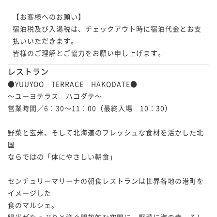
【お客様へのお願い】

宿泊税及び入湯税は、チェックアウト時に宿泊代金とお支
払いいただきます。

皆様のご理解とご協力をお願い申し上げます。
レストラン
●YUUYOO　TERRACE　HAKODATE●

～ユーヨテラス　ハコダテ～

営業時間／6：30～11：00（最終入場　10：30）

野菜と玄米、そして北海道のフレッシュな食材を活かした北
国

ならではの「体にやさしい朝食」

センチュリーマリーナの朝食レストランは世界各地の港町を
イメージした

食のマルシェ。

陽光がたっぷりと注ぐ開放的な空間に、野菜に海の幸、そし