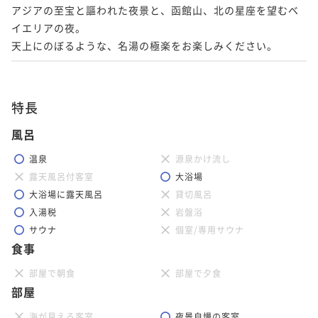
アジアの至宝と謳われた夜景と、函館山、北の星座を望むベ
イエリアの夜。

天上にのぼるような、名湯の極楽をお楽しみください。
特長
風呂
温泉
源泉かけ流し
露天風呂付客室
大浴場
大浴場に露天風呂
貸切風呂
入湯税
岩盤浴
サウナ
個室/専用サウナ
食事
部屋で朝食
部屋で夕食
部屋
海が見える客室
夜景自慢の客室