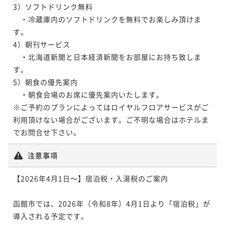
フェでおもてなし≪朝食付：ビュッフェ≫
3）ソフトドリンク無料

二食付き
現地決済可
事前決済可
IN 15:00 - 19:00 OUT11:00
　・冷蔵庫内のソフトドリンクを無料でお楽しみ頂けま
朝食付き
現地決済可
事前決済可
IN 15:00 - 24:00 OUT11:00
ポイント即利用で
最大7％OFF
す。

ポイント即利用で
最大7％OFF
¥59,400~
4）朝刊サービス

¥46,200~
¥ 55,242 ~
2名
¥ 42,966 ~
　・北海道新聞と日本経済新聞をお部屋にお持ち致しま
2名
す。

5）朝食の優先案内

ポイントアップ
　・朝食会場のお席に優先案内いたします。

【1日10室限定】北海道名物☆炭火成吉思汗90分食べ
※ご予約のプランによってはロイヤルフロアサービスがご
放題プラン≪2食付/朝食：コース≫
利用頂けない場合がございます。ご不明な場合はホテルま
でお問合せ下さい。
二食付き
現地決済可
事前決済可
IN 15:00 - 19:00 OUT11:00
ポイント即利用で
最大7％OFF
注意事項
¥56,800~
¥ 52,824 ~
2名
【2026年4月1日～】宿泊税・入湯税のご案内

ポイントアップ
函館市では、2026年（令和8年）4月1日より「宿泊税」が
【1日10室限定】北海道の新鮮魚介を堪能☆海鮮炉端コ
導入される予定です。
