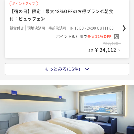
ポイントアップ
【宿の日】限定！最大48%OFFのお得プラン≪朝食
付：ビュッフェ≫
朝食付き
現地決済可
事前決済可
IN 15:00 - 24:00 OUT11:00
ポイント即利用で
最大12％OFF
¥27,400~
¥ 24,112 ~
2名
もっとみる(16件)
ポイントアップ
【レビュー投稿必須！】Relux限定価格 6月以降も最大
48%OFFの割引プラン≪朝食付：ビュッフェ≫
朝食付き
現地決済可
事前決済可
IN 15:00 - 24:00 OUT11:00
ポイント即利用で
最大7％OFF
¥27,400~
¥ 25,482 ~
2名
1
2
3