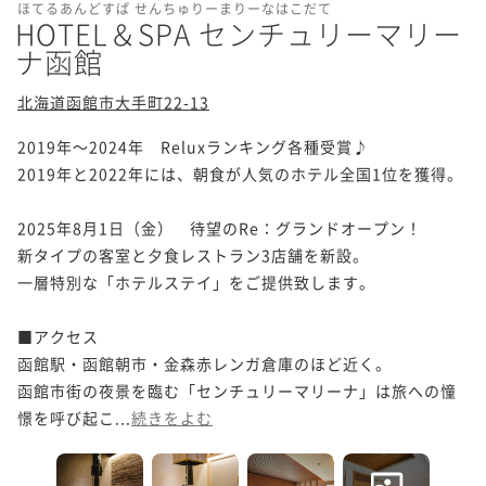
ほてるあんどすぱ せんちゅりーまりーなはこだて
HOTEL＆SPA センチュリーマリー
ナ函館
北海道函館市大手町22-13
2019年～2024年　Reluxランキング各種受賞♪

2019年と2022年には、朝食が人気のホテル全国1位を獲得。

2025年8月1日（金）　待望のRe：グランドオープン！

新タイプの客室と夕食レストラン3店舗を新設。

一層特別な「ホテルステイ」をご提供致します。

■アクセス

函館駅・函館朝市・金森赤レンガ倉庫のほど近く。

函館市街の夜景を臨む「センチュリーマリーナ」は旅への憧
憬を呼び起こ...
続きをよむ