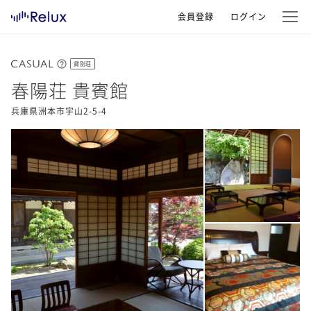
会員登録
ログイン
貸別荘
春陽荘 貴賓館
兵庫県洲本市宇山2-5-4