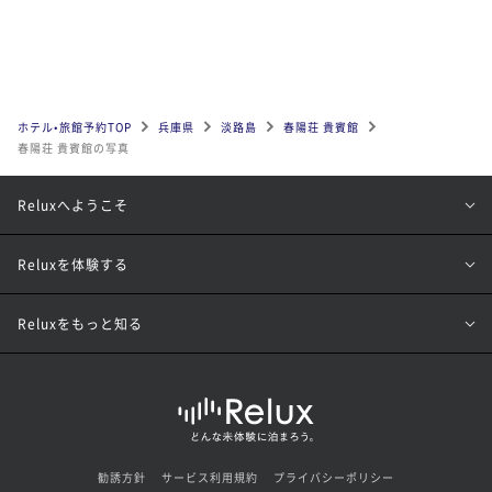
ホテル•旅館予約TOP
兵庫県
淡路島
春陽荘 貴賓館
春陽荘 貴賓館の写真
Reluxへようこそ
Reluxを体験する
Reluxをもっと知る
勧誘方針
サービス利用規約
プライバシーポリシー