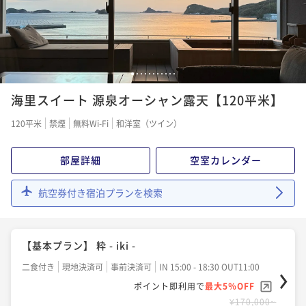
¥ 142,500 ~
2名
【ご褒美スパ】選べるトリートメント＆プライベート
温泉付 ＜60分／1名様＞
1
2
3
4
5
6
7
8
9
10
11
海里スイート 源泉オーシャン露天【120平米】
二食付き
現地決済可
事前決済可
IN 15:00 - 18:30 OUT11:00
ポイント即利用で
最大5％OFF
120平米
禁煙
無料Wi-Fi
和洋室（ツイン）
¥168,700~
¥ 160,265 ~
2名
部屋詳細
空室カレンダー
航空券付き宿泊プランを検索
【季節限定】一本釣りのどぐろ×壱岐牛すき焼き｜海
と大地が織りなす味わい
二食付き
現地決済可
事前決済可
IN 15:00 - 18:30 OUT11:00
【基本プラン】 粋 - iki -
ポイント即利用で
最大5％OFF
二食付き
現地決済可
事前決済可
IN 15:00 - 18:30 OUT11:00
¥172,000~
¥ 163,400 ~
ポイント即利用で
最大5％OFF
2名
¥170,000~