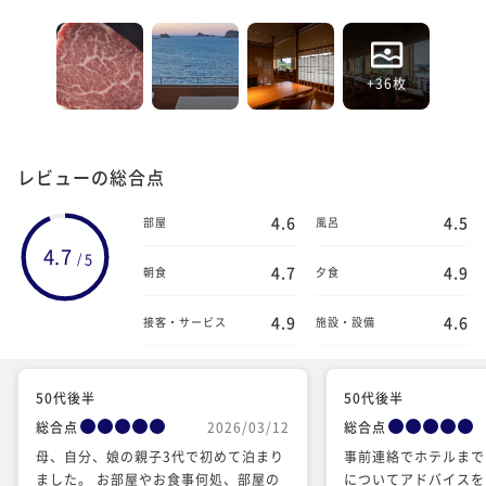
+36枚
レビューの総合点
4.6
4.5
部屋
風呂
4.7
5
/
4.7
4.9
朝食
夕食
4.9
4.6
接客・サービス
施設・設備
50代後半
50代後半
総合点
2026/03/12
総合点
母、自分、娘の親子3代で初めて泊まり
事前連絡でホテルまで
ました。 お部屋やお食事何処、部屋の
についてアドバイスを