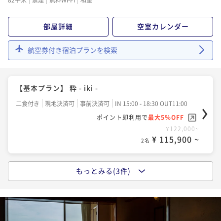
ポイント即利用で
最大5％OFF
¥138,000~
部屋詳細
空室カレンダー
¥ 131,100 ~
2名
航空券付き宿泊プランを検索
【夕食アップグレード】旬の特選会席
二食付き
現地決済可
事前決済可
IN 15:00 - 18:30 OUT11:00
【基本プラン】 粋 - iki -
ポイント即利用で
最大5％OFF
二食付き
現地決済可
事前決済可
IN 15:00 - 18:30 OUT11:00
¥139,000~
¥ 132,050 ~
ポイント即利用で
最大5％OFF
2名
¥122,000~
¥ 115,900 ~
2名
もっとみる(3件)
【ご褒美スパ】選べるトリートメント＆プライベート
温泉付 ＜60分／1名様＞
二食付き
現地決済可
事前決済可
IN 15:00 - 18:30 OUT11:00
ポイント即利用で
最大5％OFF