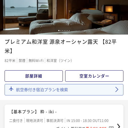
¥140,700~
¥ 133,665 ~
2名
【季節限定】一本釣りのどぐろ×壱岐牛すき焼き｜海
1
2
3
4
5
6
7
と大地が織りなす味わい
プレミアム和洋室 源泉オーシャン露天 【82平
二食付き
現地決済可
事前決済可
IN 15:00 - 18:30 OUT11:00
米】
ポイント即利用で
最大5％OFF
82平米
禁煙
無料Wi-Fi
和洋室（ツイン）
¥144,000~
¥ 136,800 ~
2名
部屋詳細
空室カレンダー
【夕食アップグレード】旬の特選会席
航空券付き宿泊プランを検索
二食付き
現地決済可
事前決済可
IN 15:00 - 18:30 OUT11:00
ポイント即利用で
最大5％OFF
【基本プラン】 粋 - iki -
¥145,000~
¥ 137,750 ~
2名
二食付き
現地決済可
事前決済可
IN 15:00 - 18:30 OUT11:00