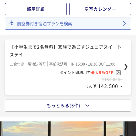
¥ 144,400 ~
2名
部屋詳細
空室カレンダー
【夕食アップグレード】旬の特選会席
航空券付き宿泊プランを検索
二食付き
現地決済可
事前決済可
IN 15:00 - 18:30 OUT11:00
ポイント即利用で
最大5％OFF
【小学生まで2名無料】家族で過ごすジュニアスイート
¥153,000~
¥ 145,350 ~
ステイ
2名
二食付き
現地決済可
事前決済可
IN 15:00 - 18:30 OUT11:00
ポイント即利用で
最大5％OFF
【一期一会の贅】九州の「幻」と北の「至宝」 二つ
¥150,000~
の海が響き合う、究極のウニづくし会席
¥ 142,500 ~
2名
二食付き
現地決済可
事前決済可
IN 15:00 - 18:30 OUT11:00
ポイント即利用で
最大5％OFF
もっとみる(6件)
【基本プラン】 粋 - iki -
¥158,600~
¥ 150,670 ~
2名
二食付き
現地決済可
事前決済可
IN 15:00 - 18:30 OUT11:00
ポイント即利用で
最大5％OFF
¥150,000~