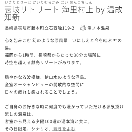
いきりとりーと かいりむらかみ ばい おんこちしん
壱岐リトリート 海里村上 by 温故
知新
長崎県壱岐市勝本町立石西触119-2
湯ノ本温泉
心を包みこむ 幻のような原風景　いにしえと今を結ぶ 神の
島。

福岡から1時間、長崎県からたった30分の場所に

時空を超える離島リゾートがあります。

穏やかなる波模様、枯山水のような浮島。

全室オーシャンビューの開放的な空間に

日々の疲れも癒されることでしょう。

ご自身のお好きな時に何度でも浸かっていただける源泉掛け
流しの温泉は、

客室から見える夕陽100選の湯本湾と共に。

その日限定、シナリオ...
続きをよむ