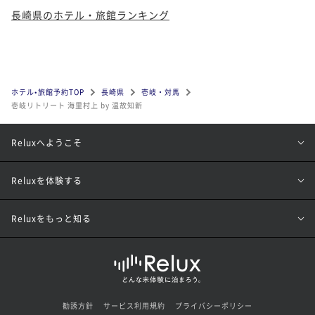
長崎県のホテル・旅館ランキング
ホテル•旅館予約TOP
長崎県
壱岐・対馬
壱岐リトリート 海里村上 by 温故知新
Reluxへようこそ
Reluxを体験する
Reluxをもっと知る
勧誘方針
サービス利用規約
プライバシーポリシー