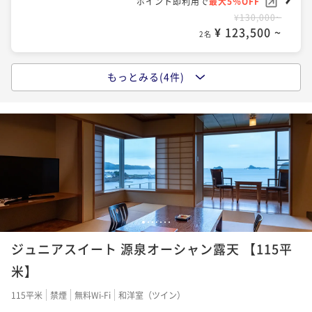
ポイント即利用で
最大5％OFF
¥130,000~
¥ 123,500 ~
2名
もっとみる(4件)
【ご褒美スパ】選べるトリートメント＆プライベート
温泉付 ＜60分／1名様＞
二食付き
現地決済可
事前決済可
IN 15:00 - 18:30 OUT11:00
ポイント即利用で
最大5％OFF
¥148,700~
¥ 141,265 ~
2名
【季節限定】一本釣りのどぐろ×壱岐牛すき焼き｜海
1
2
3
4
5
6
7
と大地が織りなす味わい
ジュニアスイート 源泉オーシャン露天 【115平
二食付き
現地決済可
事前決済可
IN 15:00 - 18:30 OUT11:00
米】
ポイント即利用で
最大5％OFF
115平米
禁煙
無料Wi-Fi
和洋室（ツイン）
¥152,000~