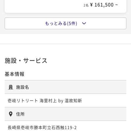
¥ 161,500 ~
2名
【夕食アップグレード】旬の特選会席
二食付き
現地決済可
事前決済可
IN 15:00 - 18:30 OUT11:00
もっとみる(5件)
【ご褒美スパ】選べるトリートメント＆プライベート
ポイント即利用で
最大5％OFF
温泉付 ＜60分／1名様＞
¥173,000~
¥ 164,350 ~
二食付き
現地決済可
事前決済可
IN 15:00 - 18:30 OUT11:00
2名
ポイント即利用で
最大5％OFF
¥188,700~
施設・サービス
¥ 179,265 ~
【一期一会の贅】九州の「幻」と北の「至宝」 二つ
2名
の海が響き合う、究極のウニづくし会席
基本情報
二食付き
現地決済可
事前決済可
IN 15:00 - 18:30 OUT11:00
【季節限定】一本釣りのどぐろ×壱岐牛すき焼き｜海
施設名
ポイント即利用で
最大5％OFF
と大地が織りなす味わい
¥196,200~
壱岐リトリート 海里村上 by 温故知新
¥ 186,390 ~
二食付き
現地決済可
事前決済可
IN 15:00 - 18:30 OUT11:00
2名
ポイント即利用で
最大5％OFF
住所
¥192,000~
¥ 182,400 ~
【スパ付き】一期一会の贅｜九州の「幻」と北の「至
2名
長崎県壱岐市勝本町立石西触119-2
宝」 究極のウニづくし会席