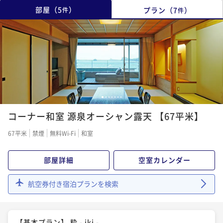
部屋
（
5
）
プラン
（
7
）
件
件
1
2
3
4
5
6
7
コーナー和室 源泉オーシャン露天 【67平米】
67平米
禁煙
無料Wi-Fi
和室
部屋詳細
空室カレンダー
航空券付き宿泊プランを検索
【基本プラン】 粋 - iki -