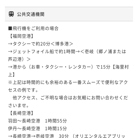
公共交通機関
■飛行機をご利用の場合

【福岡空港】

→タクシーで約20分＜博多港＞

→ジェットフォイル船で約1時間→＜壱岐（郷ノ浦または
芦辺港）＞

→港から（お車・タクシー・レンタカー）で15分【海里村
上】

※上記は時間的にも余裕のある一番スムーズで便利なアク
セスの例です。

　他アクセス、ご不明な場合はお気軽にお問い合わせくだ
さいませ。

【長崎空港】

羽田～長崎空港　1時間55分

伊丹～長崎空港　1時間15分

→長崎空港→壱岐空港　30分 （オリエンタルエアブリッ