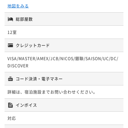
地図をみる
二食付き
現地決済可
事前決済可
IN 15:00 - 18:30 OUT11:00
【夕食アップグレード】旬の特選会席
ポイント即利用で
最大5％OFF
総部屋数
二食付き
現地決済可
事前決済可
IN 15:00 - 18:30 OUT11:00
¥273,200~
¥ 259,540 ~
ポイント即利用で
最大5％OFF
2名
12室
¥193,000~
¥ 183,350 ~
2名
クレジットカード
VISA/MASTER/AMEX/JCB/NICOS/銀聯/SAISON/UC/DC/
【一期一会の贅】九州の「幻」と北の「至宝」 二つ
DISCOVER
の海が響き合う、究極のウニづくし会席
コード決済・電子マネー
二食付き
現地決済可
事前決済可
IN 15:00 - 18:30 OUT11:00
ポイント即利用で
最大5％OFF
詳細は、宿泊施設までお問い合わせください。
¥216,200~
¥ 205,390 ~
2名
インボイス
対応
【スパ付き】一期一会の贅｜九州の「幻」と北の「至
宝」 究極のウニづくし会席