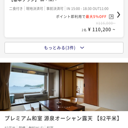
二食付き
現地決済可
事前決済可
IN 15:00 - 18:30 OUT11:00
ポイント即利用で
最大5％OFF
¥116,000~
¥ 110,200 ~
2名
もっとみる(3件)
【ご褒美スパ】選べるトリートメント＆プライベート
温泉付 ＜60分／1名様＞
二食付き
現地決済可
事前決済可
IN 15:00 - 18:30 OUT11:00
ポイント即利用で
最大5％OFF
¥134,700~
¥ 127,965 ~
2名
【季節限定】一本釣りのどぐろ×壱岐牛すき焼き｜海
1
2
3
4
5
6
7
と大地が織りなす味わい
プレミアム和室 源泉オーシャン露天 【82平米】
二食付き
現地決済可
事前決済可
IN 15:00 - 18:30 OUT11:00
82平米
禁煙
無料Wi-Fi
和室