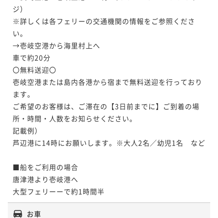
ジ）

※詳しくは各フェリーの交通機関の情報をご参照くださ
い。

→壱岐空港から海里村上へ

車で約20分

〇無料送迎〇

壱岐空港または島内各港から宿まで無料送迎を行っており
ます。

ご希望のお客様は、ご滞在の【3日前までに】ご到着の場
所・時間・人数をお知らせください。

記載例）

芦辺港に14時にお願いします。※大人2名／幼児1名　など

■船をご利用の場合

唐津港より壱岐港へ

大型フェリーーで約1時間半
お車