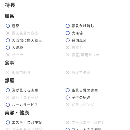
特長
風呂
温泉
源泉かけ流し
露天風呂付客室
大浴場
大浴場に露天風呂
貸切風呂
入湯税
岩盤浴
サウナ
個室/専用サウナ
食事
部屋で朝食
部屋で夕食
部屋
海が見える客室
夜景自慢の客室
離れ・コテージ
子供の宿泊
ルームサービス
グランピング
美容・健康
エステ・スパ施設
プールあり（屋内）
プールあり（屋外）
フィットネス施設