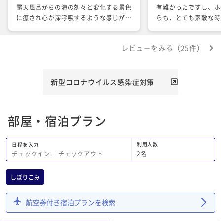
露天風呂からの海の刻々と変化する景色
有難かったですし、ホ
に癒され心が深呼吸するような感じがし
らも、とても素敵な時
ました。接客して下さる方々は壱岐島出
できました。また行き
身の方が多く、壱岐愛を感じるお話しや
レビューをみる（25件）
壱岐について色々ご存知なので、何を尋
ねても答えが返って来て楽しく、頼もし
く思いました。 また接客も親切で節度
があり、丁寧でとても感じが良く気持ち
新型コロナウイルス感染症対策
良く過ごせました。 お食事も壱岐島の
食材を主に使っており、素材が新鮮で美
味しくて大満足でした。帰りの送迎の運
部屋・宿泊プラン
転手さんも丁寧な安全運転で安心でし
た。 東京から来て1泊ではとても足りな
い位でしたが、とにかく癒されました。
利用人数
日程を入力
ありがとうございました！ またゆっく
2
名
チェックイン
−
チェックアウト
り再訪したいです。
しぼりこみ
航空券付き宿泊プランを検索