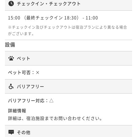
チェックイン・チェックアウト
二食付き
現地決済可
事前決済可
IN 15:00 - 18:30 OUT11:00
15:00
（最終チェックイン 18:30）
- 11:00
ポイント即利用で
最大5％OFF
¥293,200~
※チェックイン及びチェックアウトは宿泊プランにより異なる場合
¥ 278,540 ~
2名
がございます。
設備
ペット
ペット可否：
×
バリアフリー
バリアフリー対応：
△
詳細情報
詳細は、宿泊施設までお問い合わせください。
その他