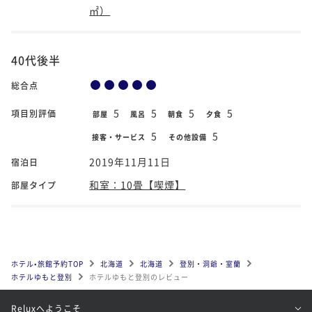
㎡）
40代後半
総合点
5
5
5
5
項目別評価
部屋
風呂
朝食
夕食
5
5
接客・サービス
その他設備
2019年11月11日
宿泊日
和室：10畳【喫煙】
部屋タイプ
ホテル•旅館予約TOP
北海道
北海道
登別・洞爺・室蘭
ホテルゆもと登別
ホテルゆもと登別のレビュー
Reluxへようこそ