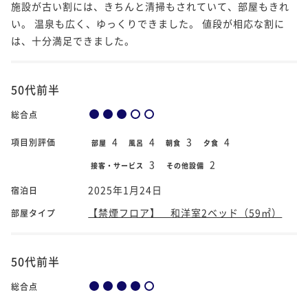
施設が古い割には、きちんと清掃もされていて、部屋もきれ
い。 温泉も広く、ゆっくりできました。 値段が相応な割に
は、十分満足できました。
50代前半
総合点
4
4
3
4
項目別評価
部屋
風呂
朝食
夕食
3
2
接客・サービス
その他設備
2025年1月24日
宿泊日
【禁煙フロア】 和洋室2ベッド（59㎡）
部屋タイプ
50代前半
総合点