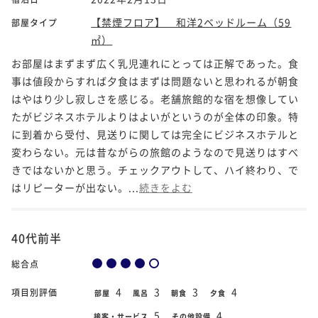
【禁煙フロア】 和洋2ベッドルーム（59
部屋タイプ
㎡）
お部屋はまずまず広く乳児連れにとっては正解であった。食
事は値段からすれば夕食はまずは問題ないと思われるが朝食
はやはり少し寂しさを感じる。老舗旅館的な宿を想像してい
たがビジネスホテルよりはよいがというのが全体の印象。特
に到着から受付、見送りに関しては完全にビジネスホテルと
変わらない。元は昔ながらの旅館のようなので見送りはすべ
きではないかと思う。チェックアウトして、ハイ終わり、で
はリピーターが出ない。...
続きをよむ
40代前半
総合点
4
3
3
4
項目別評価
部屋
風呂
朝食
夕食
5
4
接客・サービス
その他設備