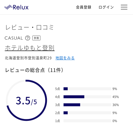
会員登録
ログイン
レビュー・口コミ
旅館
ホテルゆもと登別
北海道登別市登別温泉町29
地図をみる
レビューの総合点
（11件）
5点
9
%
3.5
4点
45
%
/5
3点
36
%
2点
9
%
1点
0
%