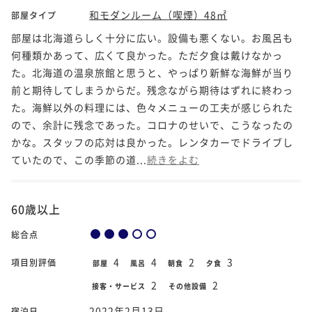
和モダンルーム（喫煙）48㎡
部屋タイプ
部屋は北海道らしく十分に広い。設備も悪くない。お風呂も
何種類かあって、広くて良かった。ただ夕食は戴けなかっ
た。北海道の温泉旅館と思うと、やっぱり新鮮な海鮮が当り
前と期待してしまうからだ。残念ながら期待はずれに終わっ
た。海鮮以外の料理には、色々メニューの工夫が感じられた
ので、余計に残念であった。コロナのせいで、こうなったの
かな。スタッフの応対は良かった。レンタカーでドライブし
ていたので、この季節の道...
続きをよむ
60歳以上
総合点
4
4
2
3
項目別評価
部屋
風呂
朝食
夕食
2
2
接客・サービス
その他設備
2022年2月13日
宿泊日