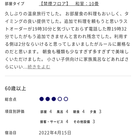
【禁煙フロア】 和室：10畳
部屋タイプ
久しぶりの温泉旅行でした。 お部屋食の料理もおいしく、タ
イミングの良い提供でした。追加で料理を頼もうと思いラス
トオーダーが19時30分と気づいておらず電話した際19時32
分でしたがもう追加できませんと言われ残念でした。利用す
る側は2分ならいけると思ってしまいましたがルールに厳格な
のだと思います。 朝食も種類も少なすぎず多すぎずで美味し
くいただけました。 小さい子供向けに家族風呂などあればさ
らにいい...
続きをよむ
60歳以上
総合点
4
4
4
3
項目別評価
部屋
風呂
朝食
夕食
4
3
接客・サービス
その他設備
2022年4月15日
宿泊日