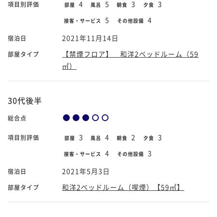
4
5
3
3
項目別評価
部屋
風呂
朝食
夕食
5
4
接客・サービス
その他設備
2021年11月14日
宿泊日
【禁煙フロア】 和洋2ベッドルーム（59
部屋タイプ
㎡）
30代後半
総合点
3
4
2
3
項目別評価
部屋
風呂
朝食
夕食
4
3
接客・サービス
その他設備
2021年5月3日
宿泊日
和洋2ベッドルーム（喫煙）【59㎡】
部屋タイプ