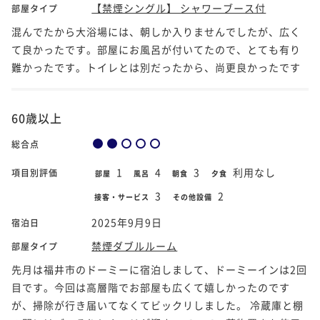
【禁煙シングル】 シャワーブース付
部屋タイプ
混んでたから大浴場には、朝しか入りませんでしたが、広く
て良かったです。部屋にお風呂が付いてたので、とても有り
難かったです。トイレとは別だったから、尚更良かったです
60歳以上
総合点
1
4
3
利用なし
項目別評価
部屋
風呂
朝食
夕食
3
2
接客・サービス
その他設備
2025年9月9日
宿泊日
禁煙ダブルルーム
部屋タイプ
先月は福井市のドーミーに宿泊しまして、ドーミーインは2回
目です。今回は高層階でお部屋も広くて嬉しかったのです
が、掃除が行き届いてなくてビックリしました。 冷蔵庫と棚