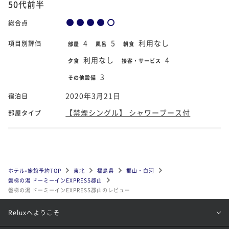
50代前半
総合点
4
5
利用なし
項目別評価
部屋
風呂
朝食
利用なし
4
夕食
接客・サービス
3
その他設備
2020年3月21日
宿泊日
【禁煙シングル】 シャワーブース付
部屋タイプ
ホテル•旅館予約TOP
東北
福島県
郡山・白河
磐梯の湯 ドーミーインEXPRESS郡山
磐梯の湯 ドーミーインEXPRESS郡山のレビュー
Reluxへようこそ