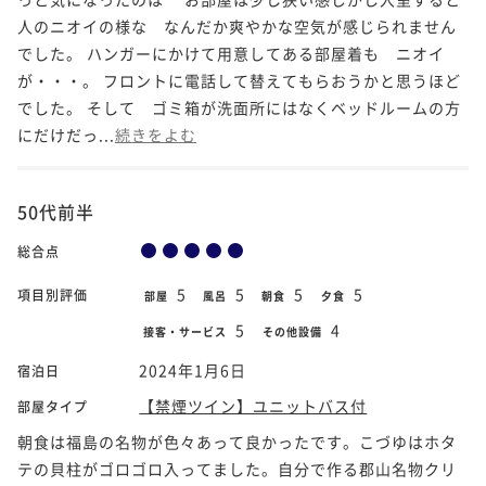
人のニオイの様な なんだか爽やかな空気が感じられません
でした。 ハンガーにかけて用意してある部屋着も ニオイ
が・・・。 フロントに電話して替えてもらおうかと思うほど
でした。 そして ゴミ箱が洗面所にはなくベッドルームの方
にだけだっ...
続きをよむ
50代前半
総合点
5
5
5
5
項目別評価
部屋
風呂
朝食
夕食
5
4
接客・サービス
その他設備
2024年1月6日
宿泊日
【禁煙ツイン】ユニットバス付
部屋タイプ
朝食は福島の名物が色々あって良かったです。こづゆはホタ
テの貝柱がゴロゴロ入ってました。自分で作る郡山名物クリ