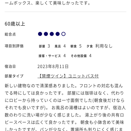
ームボックス、楽しくて美味しかったです。
60歳以上
総合点
3
4
5
利用なし
項目別評価
部屋
風呂
朝食
夕食
4
4
接客・サービス
その他設備
2023年8月11日
宿泊日
【禁煙ツイン】ユニットバス付
部屋タイプ
新しい建物なので清潔感ありました。フロントの対応も混ん
でる時にしては良かったです。 部屋には珈琲はなく、代わり
にロビーから持っていくのは一寸面倒でした(朝食後だけなら
それでも良いですが)。 お風呂の湯槽はよいのですが、宿泊人
数のわりに洗い場が少なく感じました。 湯上がり後の共有ロ
ビースペースは広くて良かったです。 朝食も小鉢含めて美味
しかったですが、パンが少なく、置場所も判りにくく感じま