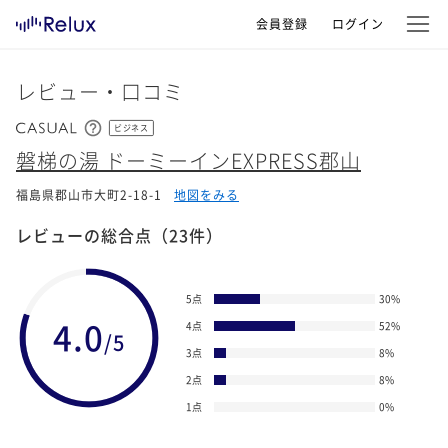
会員登録
ログイン
レビュー・口コミ
ビジネス
磐梯の湯 ドーミーインEXPRESS郡山
福島県郡山市大町2-18-1
地図をみる
レビューの総合点
（23件）
5点
30
%
4.0
4点
52
%
/5
3点
8
%
2点
8
%
1点
0
%