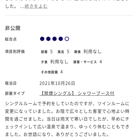
した。 ...
続きをよむ
非公開
総合点
5
5
利用なし
項目別評価
部屋
風呂
朝食
利用なし
4
夕食
接客・サービス
4
その他設備
2021年10月26日
宿泊日
【禁煙シングル】 シャワーブース付
部屋タイプ
シングルルームで予約をしていたのですが、ツインルームに
変更になっていました。お陰で広々とした客室で心地よい時
間を過ごせました。当日は雨天で寒い日でしたが、早めにチ
ェックインして広い温泉で温まり、ゆっくり休むこともでき
ました。お世話になり、ありがとうございました。