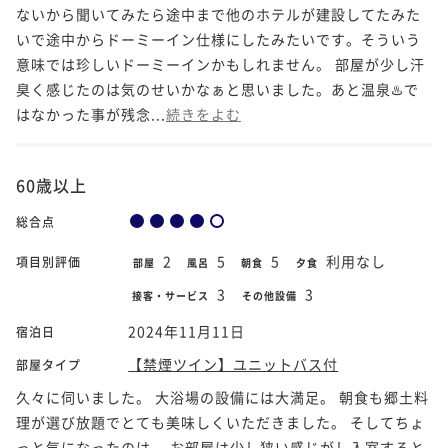
ないから聞いてみたら途中まで他のホテルが建設してたみた
いで途中からドーミーイン仕様にしたみたいです。そういう
意味では珍しいドーミーインかもしれません。 部屋が少し汗
臭く感じたのは気のせいかなぁと思いました。あと温泉♨️で
はなかった事が残念...
続きをよむ
60歳以上
総合点
2
5
5
利用なし
項目別評価
部屋
風呂
朝食
夕食
3
3
接客・サービス
その他設備
2024年11月11日
宿泊日
【禁煙ツイン】ユニットバス付
部屋タイプ
久々に伺いました。 大浴場の設備には大満足。 朝食も郷土料
理が選び放題でとても美味しくいただきました。 そしてちょ
っと気になったのは お部屋は少し狭い感じがし入室すると