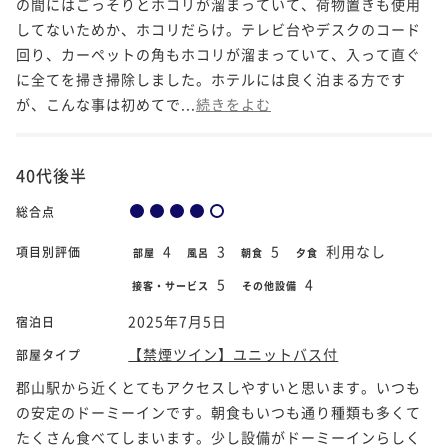
の間にはごっそりとホコリが溜まっていて、荷物置きも使用
してないためか、ホコリだらけ。テレビ台やデスクのコード
回り、カーペットの角もホコリが溜まっていて、入って直ぐ
に全てを掃き掃除しました。ホテルには良く泊まる方です
が、こんな事は初めてで...
続きをよむ
40代後半
総合点
4
3
5
利用なし
項目別評価
部屋
風呂
朝食
夕食
5
4
接客・サービス
その他設備
2025年7月5日
宿泊日
【禁煙ツイン】ユニットバス付
部屋タイプ
郡山駅から近くとてもアクセスしやすいと思います。いつも
の安定のドーミーインです。朝食もいつも通り種類も多くて
たくさん食べてしまいます。少し設備がドーミーインらしく