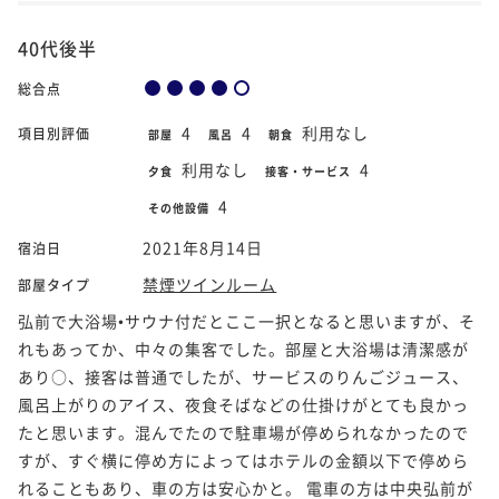
40代後半
総合点
4
4
利用なし
項目別評価
部屋
風呂
朝食
利用なし
4
夕食
接客・サービス
4
その他設備
2021年8月14日
宿泊日
禁煙ツインルーム
部屋タイプ
弘前で大浴場•サウナ付だとここ一択となると思いますが、そ
れもあってか、中々の集客でした。部屋と大浴場は清潔感が
あり○、接客は普通でしたが、サービスのりんごジュース、
風呂上がりのアイス、夜食そばなどの仕掛けがとても良かっ
たと思います。混んでたので駐車場が停められなかったので
すが、すぐ横に停め方によってはホテルの金額以下で停めら
れることもあり、車の方は安心かと。 電車の方は中央弘前が