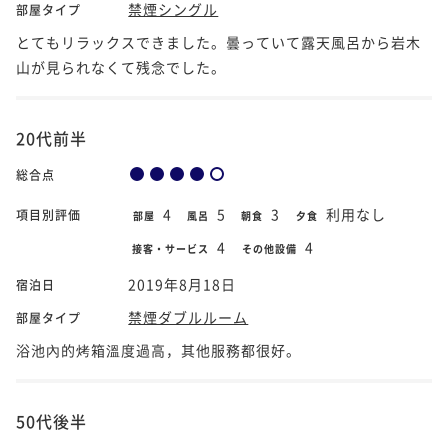
禁煙シングル
部屋タイプ
とてもリラックスできました。曇っていて露天風呂から岩木
山が見られなくて残念でした。
20代前半
総合点
4
5
3
利用なし
項目別評価
部屋
風呂
朝食
夕食
4
4
接客・サービス
その他設備
2019年8月18日
宿泊日
禁煙ダブルルーム
部屋タイプ
浴池內的烤箱溫度過高，其他服務都很好。
50代後半