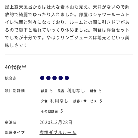
屋上露天風呂からは壮大な岩木山も見え、天井がないので解
放的で綺麗でゆったり入れました。部屋はシャワールームト
イレ洗面と別々になっており、ルームとの間に引きドアがあ
るので廊下と離れてゆっくり休めました。朝食は洋食セット
でしたが十分です。やはりリンゴジュースは地元とという美
味しさです
40代後半
総合点
5
利用なし
5
項目別評価
部屋
風呂
朝食
利用なし
5
夕食
接客・サービス
5
その他設備
2020年3月28日
宿泊日
喫煙ダブルルーム
部屋タイプ