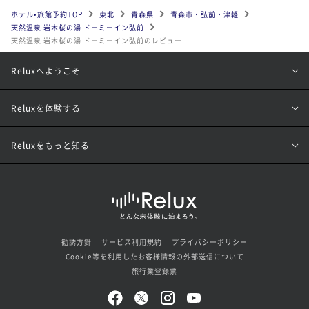
ホテル•旅館予約TOP
東北
青森県
青森市・弘前・津軽
天然温泉 岩木桜の湯 ドーミーイン弘前
天然温泉 岩木桜の湯 ドーミーイン弘前のレビュー
Reluxへようこそ
Reluxを体験する
Reluxをもっと知る
勧誘方針
サービス利用規約
プライバシーポリシー
Cookie等を利用したお客様情報の外部送信について
旅行業登録票