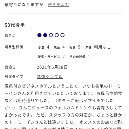
最寄りになりますが...
続きをよむ
50代後半
総合点
4
4
5
利用なし
項目別評価
部屋
風呂
朝食
夕食
2
1
接客・サービス
その他設備
2021年6月28日
宿泊日
禁煙シングル
部屋タイプ
温泉付きビジネスホテルということで、いつも各地のドーミ
ーインさんを利用させていただいております。 お風呂や朝食
などは期待通りでした。 （ホタテご飯はイマイチでした
が…） りんごジュースのウェルカムドリンクも青森らしくて
よかったです。 ただ、スタッフの方の対応が、ちょっとほか
のドーミーインさんとは違いました。 オススメのお店など町
のことを聞いても、さすがは地元のスタッフという的確な回