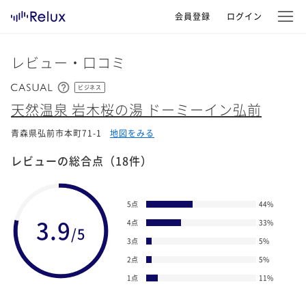
会員登録
ログイン
レビュー・口コミ
ビジネス
天然温泉 岩木桜の湯 ドーミーイン弘前
青森県弘前市本町71-1
地図をみる
レビューの総合点
（18件）
5点
44
%
3.9
4点
33
%
/5
3点
5
%
2点
5
%
1点
11
%