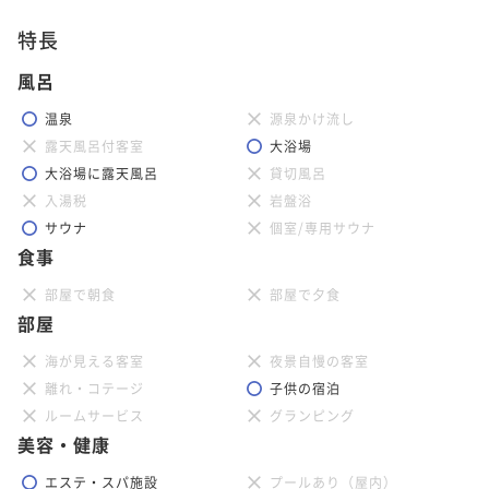
特長
風呂
温泉
源泉かけ流し
露天風呂付客室
大浴場
大浴場に露天風呂
貸切風呂
入湯税
岩盤浴
サウナ
個室/専用サウナ
食事
部屋で朝食
部屋で夕食
部屋
海が見える客室
夜景自慢の客室
離れ・コテージ
子供の宿泊
ルームサービス
グランピング
美容・健康
エステ・スパ施設
プールあり（屋内）