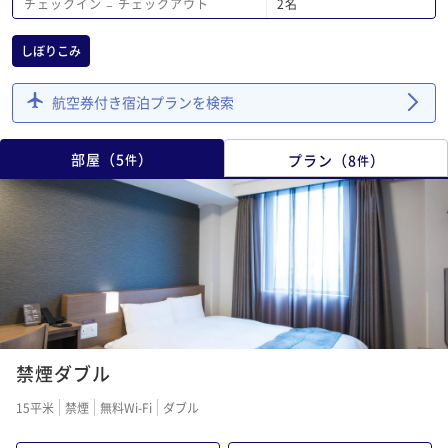
2
名
チェックイン
−
チェックアウト
とに違和感を感じるの
か？
しぼりこみ
航空券付き宿泊プランを検索
部屋
（
5
）
プラン
（
8
）
件
件
禁煙ダブル
15平米
禁煙
無料Wi-Fi
ダブル