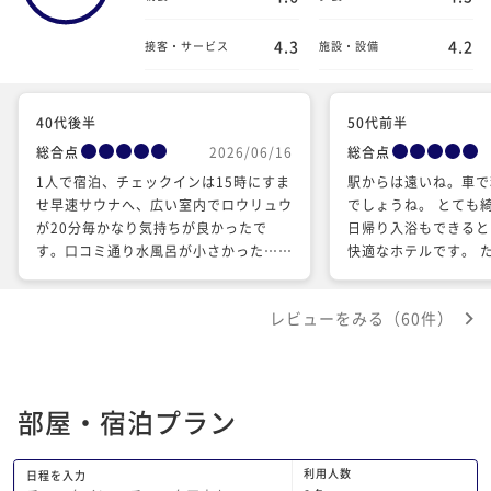
4.3
4.2
接客・サービス
施設・設備
40代後半
50代前半
総合点
2026/06/16
総合点
1人で宿泊、チェックインは15時にすま
駅からは遠いね。車で
せ早速サウナへ、広い室内でロウリュウ
でしょうね。 とても
が20分毎かなり気持ちが良かったで
日帰り入浴もできると
す。口コミ通り水風呂が小さかった…で
快適なホテルです。 
も水は体感ではキンキンに冷たかったで
コンが止まった時にガ
す。露天風呂ではツバメの巢がありツバ
と強烈な異音が鳴り、
レビューをみる（60件）
メの鳴き声にさらに癒されました。部屋
ました。 運転中は異
にシャワーがあるのが良かったです。全
ロントにはクレームを
体的に綺麗にされているイメージ。 今
が、早く直した方がい
度は家族で行きたいです。
観光に出かける際に「
部屋・宿泊プラン
ませ」とフロントの方
だけるのですが、チェ
て行く時にも言われま
利用人数
日程を入力
「ありがとうございま