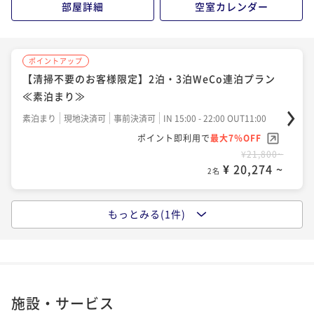
ポイント即利用で
最大7％OFF
部屋詳細
空室カレンダー
¥17,300~
¥17,300~
¥ 16,089 ~
2名
¥ 16,089 ~
2名
ポイントアップ
【清掃不要のお客様限定】2泊・3泊WeCo連泊プラン
ポイントアップ
≪素泊まり≫
【Relux限定】ポイント10倍☆泊まってお得感謝プラ
ン≪朝食付き≫
素泊まり
現地決済可
事前決済可
IN 15:00 - 22:00 OUT11:00
ポイント即利用で
最大7％OFF
朝食付き
現地決済可
事前決済可
IN 15:00 - 24:00 OUT11:00
¥21,800~
ポイント即利用で
最大17％OFF
¥ 20,274 ~
2名
¥20,312~
¥ 16,858 ~
2名
もっとみる(1件)
ポイントアップ
【清掃不要のお客様限定】2泊・3泊WeCo連泊プラン
ポイントアップ
≪朝食付き≫
【大浴場×サウナでととのう！】ドーミーインスタン
ダードプラン!!＜朝食付き＞
朝食付き
現地決済可
事前決済可
IN 15:00 - 22:00 OUT11:00
ポイント即利用で
最大7％OFF
朝食付き
現地決済可
事前決済可
IN 15:00 - 25:00 OUT11:00
施設・サービス
¥31,800~
ポイント即利用で
最大7％OFF