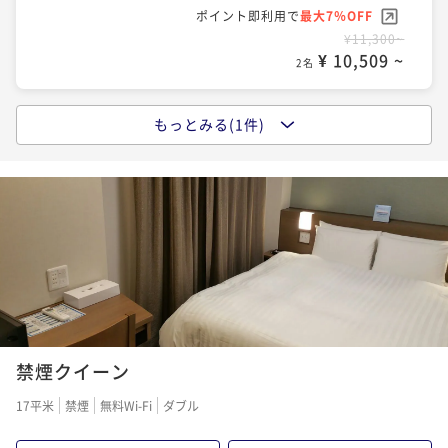
ポイント即利用で
最大17％OFF
ポイント即利用で
最大7％OFF
¥18,092~
¥11,300~
¥ 15,015 ~
2名
¥ 10,509 ~
2名
ポイントアップ
もっとみる(1件)
ポイントアップ
【大浴場×サウナでととのう！】ドーミーインスタン
【大浴場×サウナでととのう！】ドーミーインスタン
ダードプラン!!＜朝食付き＞
ダードプラン!!＜朝食付き＞
朝食付き
現地決済可
事前決済可
IN 15:00 - 25:00 OUT11:00
朝食付き
現地決済可
事前決済可
IN 15:00 - 25:00 OUT11:00
ポイント即利用で
最大7％OFF
ポイント即利用で
最大7％OFF
¥16,300~
¥16,300~
¥ 15,159 ~
2名
¥ 15,159 ~
2名
ポイントアップ
【15時イン-13時アウト】22時間ステイプラン≪朝食
禁煙クイーン
付き≫
17平米
禁煙
無料Wi-Fi
ダブル
朝食付き
現地決済可
事前決済可
IN 15:00 - 24:00 OUT13:00
ポイント即利用で
最大7％OFF