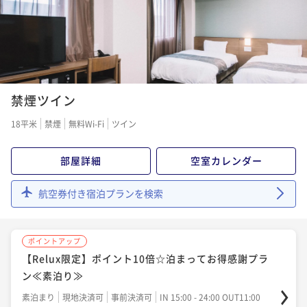
ポイント即利用で
最大7％OFF
¥12,300~
¥ 11,439 ~
2名
ポイントアップ
禁煙ツイン
【15時イン-13時アウト】22時間ステイプラン≪朝食
付き≫
18平米
禁煙
無料Wi-Fi
ツイン
朝食付き
現地決済可
事前決済可
IN 15:00 - 24:00 OUT13:00
ポイント即利用で
最大7％OFF
部屋詳細
空室カレンダー
¥16,300~
¥ 15,159 ~
2名
航空券付き宿泊プランを検索
ポイントアップ
ポイントアップ
【15時イン-13時アウト】22時間ステイプラン≪素泊
【Relux限定】ポイント10倍☆泊まってお得感謝プラ
まり≫
ン≪素泊り≫
素泊まり
現地決済可
事前決済可
IN 15:00 - 24:00 OUT13:00
素泊まり
現地決済可
事前決済可
IN 15:00 - 24:00 OUT11:00