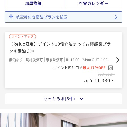
部屋詳細
空室カレンダー
¥20,300~
¥ 18,879 ~
2名
航空券付き宿泊プランを検索
ポイントアップ
【Relux限定】ポイント10倍☆泊まってお得感謝プラ
ン≪素泊り≫
素泊まり
現地決済可
事前決済可
IN 15:00 - 24:00 OUT11:00
ポイント即利用で
最大17％OFF
¥13,652~
¥ 11,330 ~
2名
もっとみる(5件)
ポイントアップ
【大浴場×サウナでととのう！】ドーミーインスタン
ダードプラン!!＜素泊まり＞
素泊まり
現地決済可
事前決済可
IN 15:00 - 25:00 OUT11:00