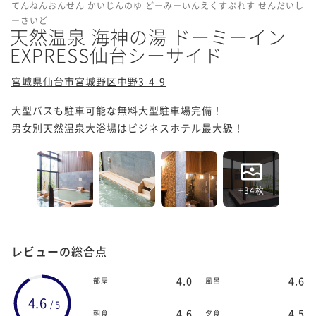
てんねんおんせん かいじんのゆ どーみーいんえくすぷれす せんだいし
ーさいど
天然温泉 海神の湯 ドーミーイン
EXPRESS仙台シーサイド
宮城県仙台市宮城野区中野3-4-9
大型バスも駐車可能な無料大型駐車場完備！

男女別天然温泉大浴場はビジネスホテル最大級！
+34枚
レビューの総合点
4.0
4.6
部屋
風呂
4.6
5
/
4.6
4.5
朝食
夕食