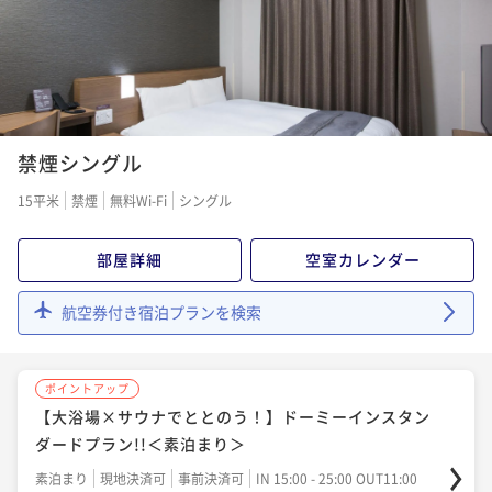
ポイント即利用で
最大7％OFF
¥11,300~
¥ 10,509 ~
2名
ポイントアップ
禁煙シングル
【15時イン-13時アウト】22時間ステイプラン≪素泊
まり≫
15平米
禁煙
無料Wi-Fi
シングル
素泊まり
現地決済可
事前決済可
IN 15:00 - 24:00 OUT13:00
ポイント即利用で
最大7％OFF
部屋詳細
空室カレンダー
¥15,300~
¥ 14,229 ~
2名
航空券付き宿泊プランを検索
ポイントアップ
ポイントアップ
【Relux限定】ポイント10倍☆泊まってお得感謝プラ
【大浴場×サウナでととのう！】ドーミーインスタン
ン≪朝食付き≫
ダードプラン!!＜素泊まり＞
朝食付き
現地決済可
事前決済可
IN 15:00 - 24:00 OUT11:00
素泊まり
現地決済可
事前決済可
IN 15:00 - 25:00 OUT11:00