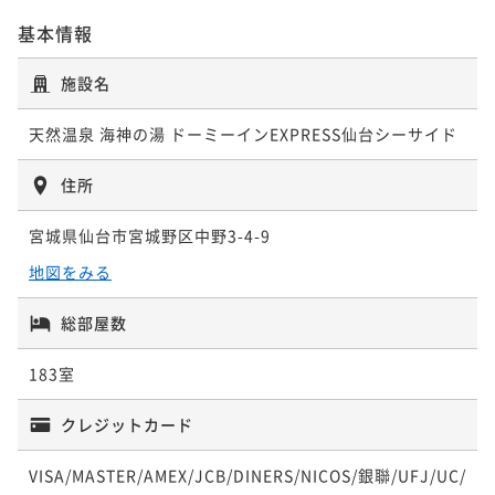
¥ 29,574 ~
2名
¥18,300~
基本情報
¥ 17,019 ~
2名
施設名
ポイントアップ
天然温泉 海神の湯 ドーミーインEXPRESS仙台シーサイド
【15時イン-13時アウト】22時間ステイプラン≪朝食
付き≫
住所
朝食付き
現地決済可
事前決済可
IN 15:00 - 24:00 OUT13:00
宮城県仙台市宮城野区中野3-4-9
ポイント即利用で
最大7％OFF
¥22,300~
地図をみる
¥ 20,739 ~
2名
総部屋数
183室
クレジットカード
VISA/MASTER/AMEX/JCB/DINERS/NICOS/銀聯/UFJ/UC/