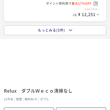
ポイント即利用で
最大7％OFF
ポイント即利用で
最大17％OFF
¥16,300~
¥14,762~
¥ 15,159 ~
2名
¥ 12,251 ~
2名
ポイントアップ
もっとみる(5件)
ポイントアップ
【Relux限定】ポイント10倍☆泊まってお得感謝プラ
【大浴場×サウナでととのう！】ドーミーインスタン
ン≪朝食付き≫
ダードプラン!!＜素泊まり＞
朝食付き
現地決済可
事前決済可
IN 15:00 - 24:00 OUT11:00
素泊まり
現地決済可
事前決済可
IN 15:00 - 25:00 OUT11:00
ポイント即利用で
最大17％OFF
ポイント即利用で
最大7％OFF
¥19,202~
¥13,300~
¥ 15,936 ~
2名
¥ 12,369 ~
2名
ポイントアップ
ポイントアップ
【大浴場×サウナでととのう！】ドーミーインスタン
Relux ダブルＷｅｃｏ清掃なし
【15時イン-13時アウト】22時間ステイプラン≪素泊
ダードプラン!!＜朝食付き＞
まり≫
15平米
禁煙
無料Wi-Fi
ダブル
朝食付き
現地決済可
事前決済可
IN 15:00 - 25:00 OUT11:00
素泊まり
現地決済可
事前決済可
IN 15:00 - 24:00 OUT13:00
ポイント即利用で
最大7％OFF