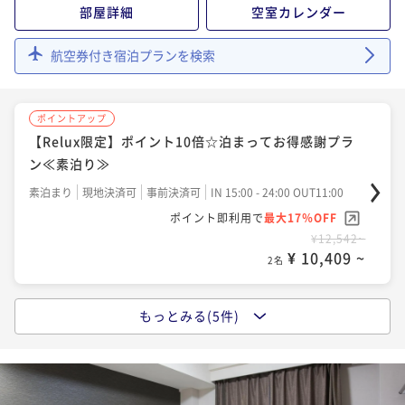
部屋詳細
空室カレンダー
航空券付き宿泊プランを検索
ポイントアップ
【Relux限定】ポイント10倍☆泊まってお得感謝プラ
ン≪素泊り≫
素泊まり
現地決済可
事前決済可
IN 15:00 - 24:00 OUT11:00
ポイント即利用で
最大17％OFF
¥12,542~
¥ 10,409 ~
2名
もっとみる(5件)
ポイントアップ
【大浴場×サウナでととのう！】ドーミーインスタン
ダードプラン!!＜素泊まり＞
素泊まり
現地決済可
事前決済可
IN 15:00 - 25:00 OUT11:00