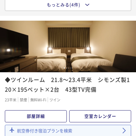
朝食付き
現地決済可
事前決済可
IN 15:00 - 29:00 OUT11:00
もっとみる(4件)
【大浴場×サウナでととのう！】ドーミーインスタン
ポイント即利用で
最大5％OFF
ダードプラン!!＜朝食付き＞
¥30,400~
¥ 28,880 ~
1名
朝食付き
現地決済可
事前決済可
IN 15:00 - 29:00 OUT11:00
ポイント即利用で
最大5％OFF
¥12,500~
¥ 11,875 ~
1名
【13時イン-11時アウト】22時間ステイプラン♪≪素
1
2
3
4
5
泊り≫
◆ツインルーム 21.8～23.4平米 シモンズ製1
素泊まり
現地決済可
事前決済可
IN 13:00 - 29:00 OUT11:00
20×195ベット×2台 43型TV完備
ポイント即利用で
最大5％OFF
23平米
禁煙
無料Wi-Fi
ツイン
¥12,500~
¥ 11,875 ~
1名
部屋詳細
空室カレンダー
【清掃不要のお客様限定】★WECO連泊プラン♪≪素
航空券付き宿泊プランを検索