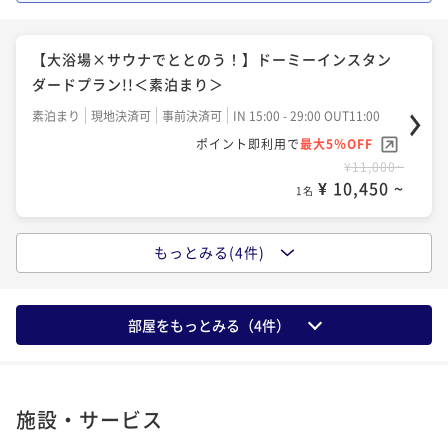
泊り≫
素泊まり
現地決済可
事前決済可
IN 15:00 - 29:00 OUT11:00
【大浴場×サウナでととのう！】ドーミーインスタン
ポイント即利用で
最大5％OFF
ダードプラン!!＜素泊まり＞
¥22,200~
¥ 21,090 ~
1名
素泊まり
現地決済可
事前決済可
IN 15:00 - 29:00 OUT11:00
ポイント即利用で
最大5％OFF
¥11,000~
【清掃不要のお客様限定】★WECO連泊プラン♪≪朝
¥ 10,450 ~
1名
食付き≫
朝食付き
現地決済可
事前決済可
IN 15:00 - 29:00 OUT11:00
もっとみる(4件)
【13時イン-11時アウト】22時間ステイプラン♪≪素
ポイント即利用で
最大5％OFF
泊り≫
¥32,200~
¥ 30,590 ~
1名
素泊まり
現地決済可
事前決済可
IN 13:00 - 29:00 OUT11:00
部屋をもっとみる（
4
件）
ポイント即利用で
最大5％OFF
¥13,000~
¥ 12,350 ~
1名
施設・サービス