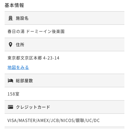
基本情報
【大浴場×サウナでととのう！】ドーミーインスタン
ダードプラン!!＜朝食付き＞
施設名
朝食付き
現地決済可
事前決済可
IN 15:00 - 29:00 OUT11:00
ポイント即利用で
最大5％OFF
春日の湯 ドーミーイン後楽園
¥13,000~
¥ 12,350 ~
1名
住所
東京都文京区本郷 4-23-14
【清掃不要のお客様限定】★WECO連泊プラン♪≪素
地図をみる
泊り≫
素泊まり
現地決済可
事前決済可
IN 15:00 - 29:00 OUT11:00
総部屋数
ポイント即利用で
最大5％OFF
158室
¥24,200~
¥ 22,990 ~
1名
クレジットカード
VISA/MASTER/AMEX/JCB/NICOS/銀聯/UC/DC
【清掃不要のお客様限定】★WECO連泊プラン♪≪朝
食付き≫