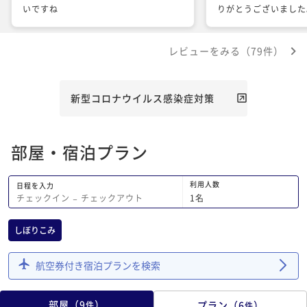
いですね
りがとうございました
レビューをみる（79件）
新型コロナウイルス感染症対策
部屋・宿泊プラン
利用人数
日程を入力
1
名
チェックイン
−
チェックアウト
しぼりこみ
航空券付き宿泊プランを検索
部屋
（
9
）
プラン
（
6
）
件
件