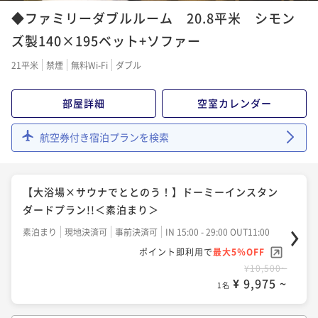
ダードプラン!!＜朝食付き＞
¥24,200~
◆ファミリーダブルルーム 20.8平米 シモン
¥ 22,990 ~
1名
朝食付き
現地決済可
事前決済可
IN 15:00 - 29:00 OUT11:00
ズ製140×195ベット+ソファー
ポイント即利用で
最大5％OFF
21平米
禁煙
無料Wi-Fi
ダブル
¥12,000~
¥ 11,400 ~
1名
部屋詳細
空室カレンダー
【清掃不要のお客様限定】★WECO連泊プラン♪≪素
航空券付き宿泊プランを検索
泊り≫
素泊まり
現地決済可
事前決済可
IN 15:00 - 29:00 OUT11:00
【大浴場×サウナでととのう！】ドーミーインスタン
ポイント即利用で
最大5％OFF
ダードプラン!!＜素泊まり＞
¥21,200~
¥ 20,140 ~
1名
素泊まり
現地決済可
事前決済可
IN 15:00 - 29:00 OUT11:00
ポイント即利用で
最大5％OFF
¥10,500~
【清掃不要のお客様限定】★WECO連泊プラン♪≪朝
¥ 9,975 ~
1名
食付き≫