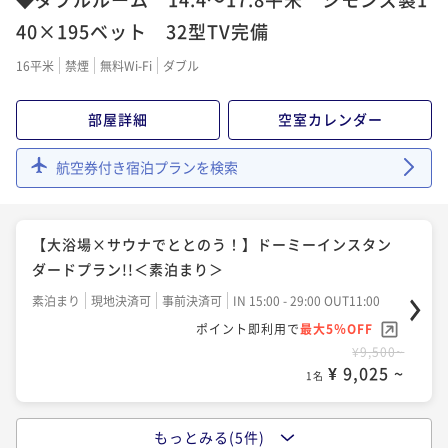
朝食付き
現地決済可
事前決済可
IN 15:00 - 29:00 OUT11:00
40×195ベット 32型TV完備
ポイント即利用で
最大5％OFF
16平米
禁煙
無料Wi-Fi
ダブル
¥10,500~
¥ 9,975 ~
1名
部屋詳細
空室カレンダー
【15時イン-13時アウト】22時間ステイプラン≪朝食
航空券付き宿泊プランを検索
付き≫
朝食付き
現地決済可
事前決済可
IN 15:00 - 29:00 OUT13:00
【大浴場×サウナでととのう！】ドーミーインスタン
ポイント即利用で
最大5％OFF
ダードプラン!!＜素泊まり＞
¥12,500~
¥ 11,875 ~
1名
素泊まり
現地決済可
事前決済可
IN 15:00 - 29:00 OUT11:00
ポイント即利用で
最大5％OFF
¥9,500~
【清掃不要のお客様限定】★WECO連泊プラン♪≪素
¥ 9,025 ~
1名
泊り≫
素泊まり
現地決済可
事前決済可
IN 15:00 - 29:00 OUT11:00
もっとみる(5件)
【大浴場×サウナでととのう！】ドーミーインスタン