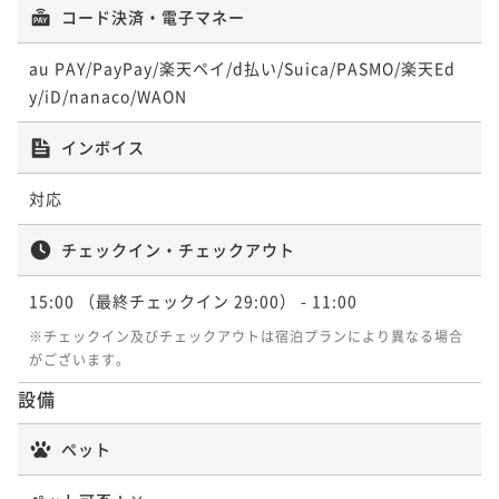
コード決済・電子マネー
朝食付き
現地決済可
事前決済可
IN 15:00 - 29:00 OUT11:00
ポイント即利用で
最大5％OFF
au PAY/PayPay/楽天ペイ/d払い/Suica/PASMO/楽天Ed
¥34,200~
y/iD/nanaco/WAON
¥ 32,490 ~
1名
インボイス
対応
チェックイン・チェックアウト
15:00
（最終チェックイン 29:00）
- 11:00
※チェックイン及びチェックアウトは宿泊プランにより異なる場合
がございます。
設備
ペット