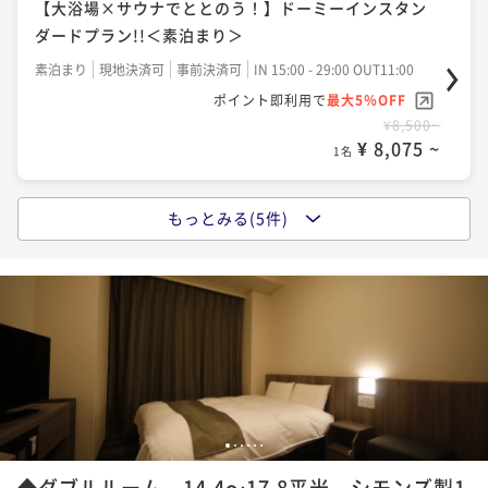
【大浴場×サウナでととのう！】ドーミーインスタン
ダードプラン!!＜素泊まり＞
素泊まり
現地決済可
事前決済可
IN 15:00 - 29:00 OUT11:00
ポイント即利用で
最大5％OFF
¥8,500~
¥ 8,075 ~
1名
もっとみる(5件)
【13時イン-11時アウト】22時間ステイプラン♪≪素
泊り≫
素泊まり
現地決済可
事前決済可
IN 13:00 - 29:00 OUT11:00
ポイント即利用で
最大5％OFF
¥10,500~
¥ 9,975 ~
1名
【大浴場×サウナでととのう！】ドーミーインスタン
1
2
3
4
5
6
ダードプラン!!＜朝食付き＞
◆ダブルルーム 14.4～17.8平米 シモンズ製1