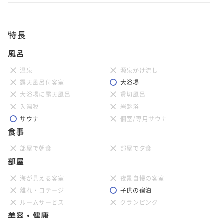
特長
風呂
温泉
源泉かけ流し
露天風呂付客室
大浴場
大浴場に露天風呂
貸切風呂
入湯税
岩盤浴
サウナ
個室/専用サウナ
食事
部屋で朝食
部屋で夕食
部屋
海が見える客室
夜景自慢の客室
離れ・コテージ
子供の宿泊
ルームサービス
グランピング
美容・健康