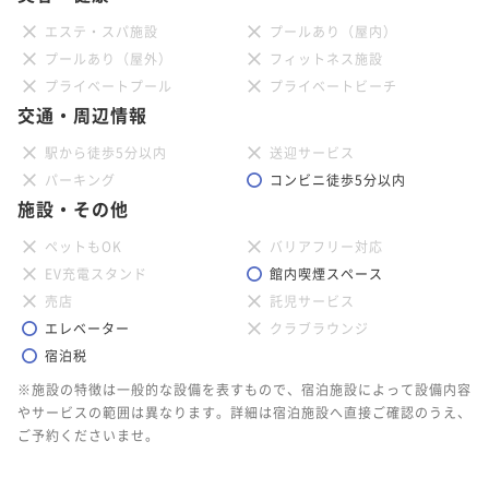
エステ・スパ施設
プールあり（屋内）
プールあり（屋外）
フィットネス施設
プライベートプール
プライベートビーチ
交通・周辺情報
駅から徒歩5分以内
送迎サービス
パーキング
コンビニ徒歩5分以内
施設・その他
ペットもOK
バリアフリー対応
EV充電スタンド
館内喫煙スペース
売店
託児サービス
エレベーター
クラブラウンジ
宿泊税
※施設の特徴は一般的な設備を表すもので、宿泊施設によって設備内容
やサービスの範囲は異なります。詳細は宿泊施設へ直接ご確認のうえ、
ご予約くださいませ。