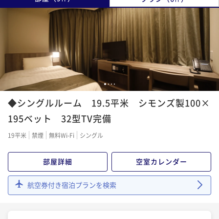
1
2
3
4
◆シングルルーム 19.5平米 シモンズ製100×
195ベット 32型TV完備
19平米
禁煙
無料Wi-Fi
シングル
部屋詳細
空室カレンダー
航空券付き宿泊プランを検索