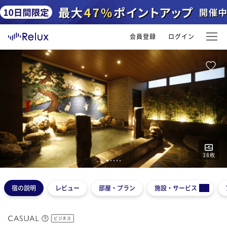
会員登録
ログイン
38
枚
1
2
3
4
5
宿の説明
レビュー
部屋・プラン
施設・サービス
ビジネス