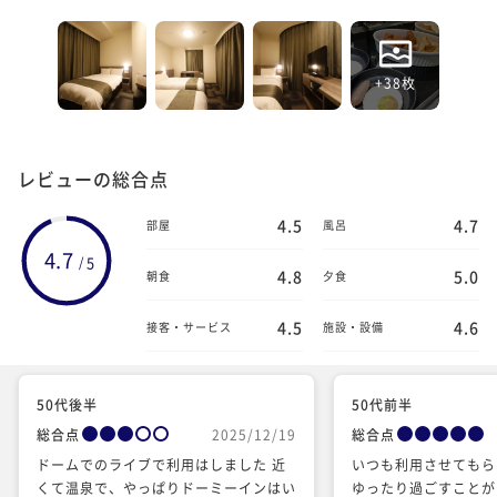
+38枚
レビューの総合点
4.5
4.7
部屋
風呂
4.7
5
/
4.8
5.0
朝食
夕食
4.5
4.6
接客・サービス
施設・設備
50代後半
50代前半
総合点
2025/12/19
総合点
ドームでのライブで利用はしました 近
いつも利用させてもら
くて温泉で、やっぱりドーミーインはい
ゆったり過ごすことが