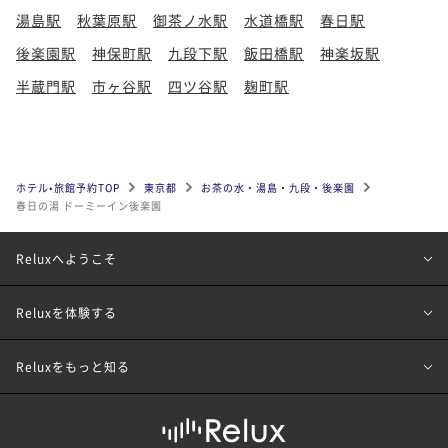
湯島駅
秋葉原駅
御茶ノ水駅
水道橋駅
春日駅
後楽園駅
神保町駅
九段下駅
飯田橋駅
神楽坂駅
半蔵門駅
市ヶ谷駅
四ツ谷駅
麹町駅
ホテル•旅館予約TOP
東京都
お茶の水・湯島・九段・後楽園
春日の湯 ドーミーイン後楽園
Reluxへようこそ
Reluxを体験する
Reluxをもっと知る