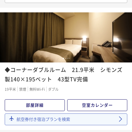
ポイント即利用で
最大5％OFF
ダードプラン!!＜朝食付き＞
¥17,700~
¥ 16,815 ~
1名
朝食付き
現地決済可
事前決済可
IN 15:00 - 29:00 OUT11:00
ポイント即利用で
最大5％OFF
¥11,500~
【清掃不要のお客様限定】★WECO連泊プラン♪≪朝
¥ 10,925 ~
1名
食付き≫
朝食付き
現地決済可
事前決済可
IN 15:00 - 29:00 OUT11:00
【13時イン-11時アウト】22時間ステイプラン♪≪素
1
2
3
4
ポイント即利用で
最大5％OFF
泊り≫
¥33,200~
◆コーナーダブルルーム 21.9平米 シモンズ
¥ 31,540 ~
1名
素泊まり
現地決済可
事前決済可
IN 13:00 - 29:00 OUT11:00
製140×195ベット 43型TV完備
ポイント即利用で
最大5％OFF
19平米
禁煙
無料Wi-Fi
ダブル
¥11,500~
¥ 10,925 ~
1名
部屋詳細
空室カレンダー
【15時イン-13時アウト】22時間ステイプラン≪朝食
航空券付き宿泊プランを検索
付き≫