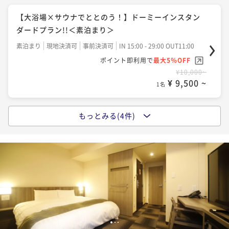
朝食付き
現地決済可
事前決済可
IN 15:00 - 29:00 OUT13:00
【大浴場×サウナでととのう！】ドーミーインスタン
ポイント即利用で
最大5％OFF
ダードプラン!!＜素泊まり＞
¥13,500~
¥ 12,825 ~
1名
素泊まり
現地決済可
事前決済可
IN 15:00 - 29:00 OUT11:00
ポイント即利用で
最大5％OFF
¥10,000~
【清掃不要のお客様限定】★WECO連泊プラン♪≪素
¥ 9,500 ~
1名
泊り≫
素泊まり
現地決済可
事前決済可
IN 15:00 - 29:00 OUT11:00
もっとみる(4件)
【13時イン-11時アウト】22時間ステイプラン♪≪素
ポイント即利用で
最大5％OFF
泊り≫
¥20,200~
¥ 19,190 ~
1名
素泊まり
現地決済可
事前決済可
IN 13:00 - 29:00 OUT11:00
ポイント即利用で
最大5％OFF
¥12,000~
【清掃不要のお客様限定】★WECO連泊プラン♪≪朝
¥ 11,400 ~
1名
食付き≫
朝食付き
現地決済可
事前決済可
IN 15:00 - 29:00 OUT11:00
【大浴場×サウナでととのう！】ドーミーインスタン
1
2
3
ポイント即利用で
最大5％OFF