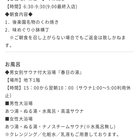
【時間】6:30-9:30(9:00最終入店)

◆朝食内容◆

1．後楽園名物のくわ焼き

2．味めぐり小鉢横丁

　※ご朝食を召し上がらない場合でもご返金は致しかねま
す。
お風呂
◆男女別サウナ付大浴場『春日の湯』

【場所】地下1階

【時間】15：00から翌朝10：00（サウナ1:00～5:00利用休
止）

■男性大浴場

あつ湯・ぬる湯・水風呂・高温サウナ

■女性大浴場

あつ湯・ぬる湯・ナノスチームサウナ(※水風呂無し)

※クレンジング／化粧水／乳液もご用意しております。