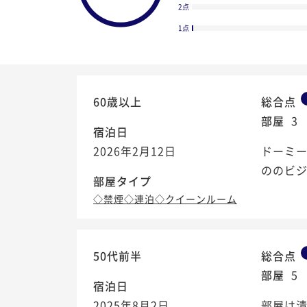
2点
1点
60歳以上
総合点
部屋
3
宿泊日
2026年2月12日
ドーミ
ののビ
部屋タイプ
◇禁煙◇連泊◇クイーンルーム
4.3
50代前半
総合点
/5
部屋
5
宿泊日
2025年8月2日
部屋は