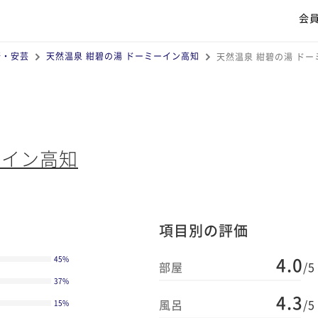
会
崎・安芸
天然温泉 紺碧の湯 ドーミーイン高知
天然温泉 紺碧の湯 ド
ーイン高知
項目別の評価
4.0
45
%
部屋
/5
37
%
4.3
風呂
/5
15
%