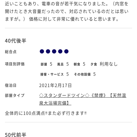
近いこともあり、電車の音が若干気になりました。（内窓を
開けたとき大音量だったので、対応されているのだとは思い
ますが。） 価格に対して非常に優れていると思います。
40代後半
総合点
5
5
5
利用なし
項目別評価
部屋
風呂
朝食
夕食
5
5
接客・サービス
その他設備
2021年2月17日
宿泊日
◇スタンダードツイン◇《禁煙》【天然温
部屋タイプ
泉大浴場完備】
全体的に100点満点‼️また必ず行きます‼️
50代前半