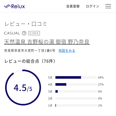
会員登録
ログイン
レビュー・口コミ
ビジネス
天然温泉 吉野桜の湯 御宿 野乃奈良
奈良県奈良市大宮町一丁目1番6号
地図をみる
レビューの総合点
（76件）
5点
64
%
4.5
4点
27
%
/5
3点
6
%
2点
0
%
1点
1
%