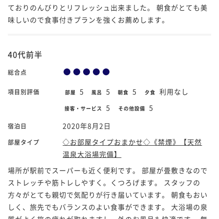
ておりのんびりとリフレッシュ出来ました。 朝食がとても美
味しいので食事付きプランを強くお薦めします。
40代前半
総合点
5
5
5
利用なし
項目別評価
部屋
風呂
朝食
夕食
5
5
接客・サービス
その他設備
2020年8月2日
宿泊日
◇お部屋タイプおまかせ◇《禁煙》【天然
部屋タイプ
温泉大浴場完備】
場所が駅前でスーパーも近く便利です。 部屋が畳敷きなので
ストレッチや筋トレしやすく。くつろげます。 スタッフの
方々がとても親切で気配りが行き届いています。 朝食もおい
しく、旅先でもバランスのよい食事ができます。 大浴場の泉
質がよく旅の疲れが取れますし、外のお風呂も快適です。 無