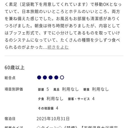
く素足（足袋靴下を用意してくれています）で移動OKとなっ
ていて、日本旅館のいいところとホテルのいいところ、両方
を兼ね備えた感じでした。お風呂もお部屋も清潔感がありく
つろげました。朝食は待ち時間がありましたが、内容として
はブッフェ形式で、すでに小分けしてあるものを取っていけ
るのシステムになっていて、たくさんの種類を少しずつ食べ
られるのがよかった...
続きをよむ
60歳以上
総合点
5
利用なし
利用なし
項目別評価
部屋
風呂
朝食
利用なし
4
夕食
接客・サービス
4
その他設備
2025年10月31日
宿泊日
◇クイーン◇《禁煙》【天然温泉大浴場完
部屋タイプ