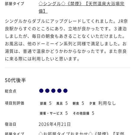
◇シングル◇《禁煙》【天然温泉大浴場完
部屋タイプ
備】
シングルからダブルにアップグレードしてくれました。JR奈
良駅からすぐのところにあり、立地が良かったです。３連泊
しましたが、毎日の朝食もあきることなくいただけました。
お風呂は、他のドーミーイン系列と同様で満足しました。お
湯質は、普通で温泉かどうかわからなかったです。また奈良
に来る際には利用したいと思います。
50代後半
総合点
5
5
5
利用なし
項目別評価
部屋
風呂
朝食
夕食
5
5
接客・サービス
その他設備
2026年4月21日
宿泊日
◇お部屋タイプおまかせ◇《禁煙》【天然
部屋タイプ