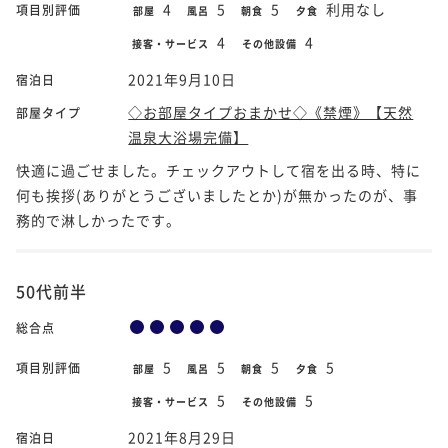
4
5
5
利用なし
項目別評価
部屋
風呂
朝食
夕食
4
4
接客・サービス
その他設備
2021年9月10日
宿泊日
◇お部屋タイプおまかせ◇《禁煙》【天然
部屋タイプ
温泉大浴場完備】
快適に過ごせました。チェックアウトして宿を出る時、特に
何も挨拶(ありがとうございましたとか)が無かったのが、事
務的で淋しかったです。
50代前半
総合点
5
5
5
5
項目別評価
部屋
風呂
朝食
夕食
5
5
接客・サービス
その他設備
2021年8月29日
宿泊日