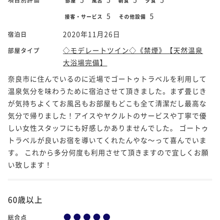
部屋
風呂
朝食
夕食
5
5
接客・サービス
その他設備
2020年11月26日
宿泊日
◇モデレートツイン◇《禁煙》【天然温泉
部屋タイプ
大浴場完備】
奈良市に住んでいるのに近場でゴートゥトラベルを利用して
温泉気分を味わうために宿泊させて頂きました。まず畳じき
が気持ちよくてお風呂もお部屋もどこも全て清潔だし最高な
気分で帰りました！アイスやヤクルトのサービスや丁寧で優
しい女性スタッフにも好感しかありませんでした。 ゴートゥ
トラベルが良いお宿を導いてくれたんやな～って喜んでいま
す。 これから多分何度も利用させて頂きますので宜しくお願
い致します！
60歳以上
総合点