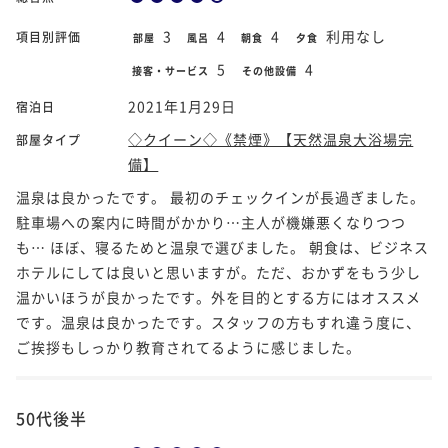
3
4
4
利用なし
項目別評価
部屋
風呂
朝食
夕食
5
4
接客・サービス
その他設備
2021年1月29日
宿泊日
◇クイーン◇《禁煙》【天然温泉大浴場完
部屋タイプ
備】
温泉は良かったです。 最初のチェックインが長過ぎました。
駐車場への案内に時間がかかり…主人が機嫌悪くなりつつ
も… ほぼ、寝るためと温泉で選びました。 朝食は、ビジネス
ホテルにしては良いと思いますが。ただ、おかずをもう少し
温かいほうが良かったです。外を目的とする方にはオススメ
です。温泉は良かったです。スタッフの方もすれ違う度に、
ご挨拶もしっかり教育されてるように感じました。
50代後半