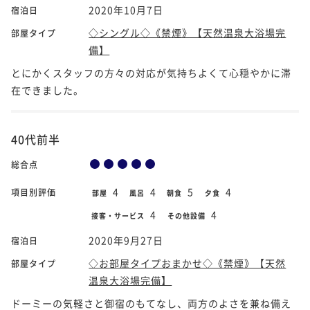
2020年10月7日
宿泊日
◇シングル◇《禁煙》【天然温泉大浴場完
部屋タイプ
備】
とにかくスタッフの方々の対応が気持ちよくて心穏やかに滞
在できました。
40代前半
総合点
4
4
5
4
項目別評価
部屋
風呂
朝食
夕食
4
4
接客・サービス
その他設備
2020年9月27日
宿泊日
◇お部屋タイプおまかせ◇《禁煙》【天然
部屋タイプ
温泉大浴場完備】
ドーミーの気軽さと御宿のもてなし、両方のよさを兼ね備え