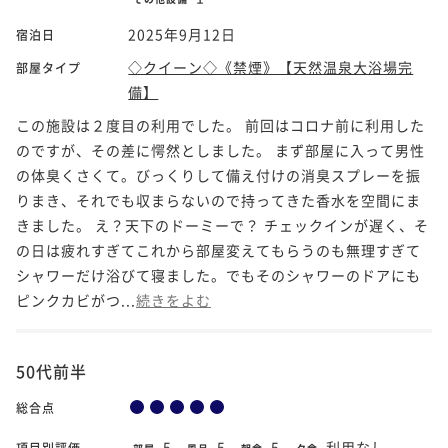
2025年9月12日
宿泊日
◇クイーン◇《禁煙》【天然温泉大浴場完
部屋タイプ
備】
この施設は２度目の利用でした。 前回はコロナ前に利用した
のですが、その差に愕然としました。 まず部屋に入って男性
の体臭くさくて。びっくりして備え付けの消臭スプレーを振
りまき、それでも収まらないので持ってきた香水を空間にま
きました。 え？天下のドーミーで？ チェックインが遅く、そ
の日は疲れすぎてこれから部屋変えてもらうのも無理すぎて
シャワーだけ浴びて寝ました。でもそのシャワーのドアにも
ピンクカビがつ...
続きをよむ
50代前半
総合点
5
5
5
利用なし
項目別評価