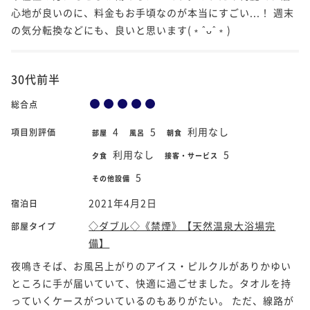
心地が良いのに、料金もお手頃なのが本当にすごい...！ 週末
の気分転換などにも、良いと思います(﹡ˆᴗˆ﹡)
30代前半
総合点
4
5
利用なし
項目別評価
部屋
風呂
朝食
利用なし
5
夕食
接客・サービス
5
その他設備
2021年4月2日
宿泊日
◇ダブル◇《禁煙》【天然温泉大浴場完
部屋タイプ
備】
夜鳴きそば、お風呂上がりのアイス・ピルクルがありかゆい
ところに手が届いていて、快適に過ごせました。タオルを持
っていくケースがついているのもありがたい。 ただ、線路が