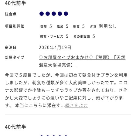
40代前半
総合点
5
5
5
利用なし
項目別評価
部屋
風呂
朝食
夕食
5
5
接客・サービス
その他設備
2020年4月19日
宿泊日
◇お部屋タイプおまかせ◇《禁煙》【天然
部屋タイプ
温泉大浴場完備】
今回で５度目でしたが、今回は初めて朝食付きプランを利用
しましたが、朝食も種類が多く大変美味しかったです。コロ
ナの影響でか小鉢も一つずつラップか蓋をされており、さぞ
かし大変でしょうに心遣いやご配慮に対し、頭が下がりま
す。 本当にこちらに滞在す...
続きをよむ
40代前半