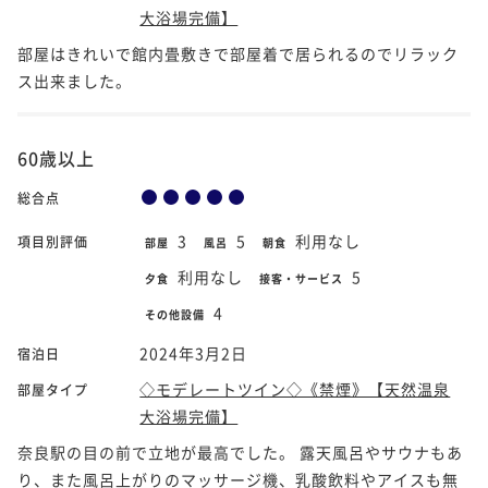
大浴場完備】
部屋はきれいで館内畳敷きで部屋着で居られるのでリラック
ス出来ました。
60歳以上
総合点
3
5
利用なし
項目別評価
部屋
風呂
朝食
利用なし
5
夕食
接客・サービス
4
その他設備
2024年3月2日
宿泊日
◇モデレートツイン◇《禁煙》【天然温泉
部屋タイプ
大浴場完備】
奈良駅の目の前で立地が最高でした。 露天風呂やサウナもあ
り、また風呂上がりのマッサージ機、乳酸飲料やアイスも無