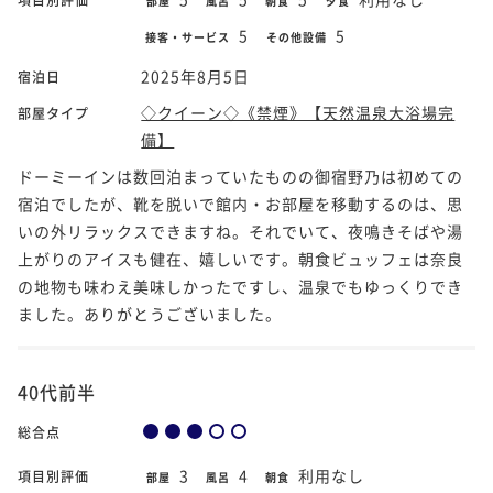
部屋
風呂
朝食
夕食
5
5
接客・サービス
その他設備
2025年8月5日
宿泊日
◇クイーン◇《禁煙》【天然温泉大浴場完
部屋タイプ
備】
ドーミーインは数回泊まっていたものの御宿野乃は初めての
宿泊でしたが、靴を脱いで館内・お部屋を移動するのは、思
いの外リラックスできますね。それでいて、夜鳴きそばや湯
上がりのアイスも健在、嬉しいです。朝食ビュッフェは奈良
の地物も味わえ美味しかったですし、温泉でもゆっくりでき
ました。ありがとうございました。
40代前半
総合点
3
4
利用なし
項目別評価
部屋
風呂
朝食