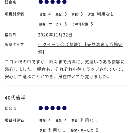
総合点
4
5
5
利用なし
項目別評価
部屋
風呂
朝食
夕食
5
5
接客・サービス
その他設備
2020年11月22日
宿泊日
◇クイーン◇《禁煙》【天然温泉大浴場完
部屋タイプ
備】
コロナ禍の中ですが、隅々まで清潔に、気遣いのある接客に
感心しました。 朝食も、それぞれ小鉢でラップされていて、
安心して選ぶことができ、滞在中とても寛げました。
40代後半
総合点
4
4
利用なし
項目別評価
部屋
風呂
朝食
利用なし
5
夕食
接客・サービス