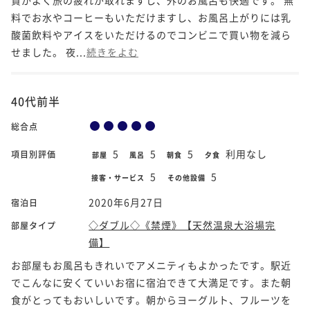
料でお水やコーヒーもいただけますし、お風呂上がりには乳
酸菌飲料やアイスをいただけるのでコンビニで買い物を減ら
せました。 夜...
続きをよむ
40代前半
総合点
5
5
5
利用なし
項目別評価
部屋
風呂
朝食
夕食
5
5
接客・サービス
その他設備
2020年6月27日
宿泊日
◇ダブル◇《禁煙》【天然温泉大浴場完
部屋タイプ
備】
お部屋もお風呂もきれいでアメニティもよかったです。駅近
でこんなに安くていいお宿に宿泊できて大満足です。また朝
食がとってもおいしいです。朝からヨーグルト、フルーツを