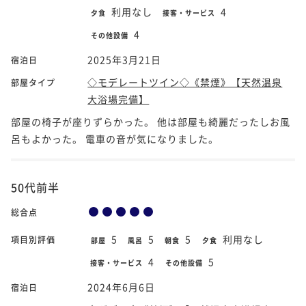
利用なし
4
夕食
接客・サービス
4
その他設備
2025年3月21日
宿泊日
◇モデレートツイン◇《禁煙》【天然温泉
部屋タイプ
大浴場完備】
部屋の椅子が座りずらかった。 他は部屋も綺麗だったしお風
呂もよかった。 電車の音が気になりました。
50代前半
総合点
5
5
5
利用なし
項目別評価
部屋
風呂
朝食
夕食
4
5
接客・サービス
その他設備
2024年6月6日
宿泊日