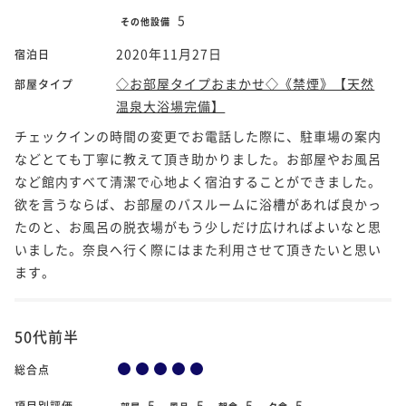
5
その他設備
2020年11月27日
宿泊日
◇お部屋タイプおまかせ◇《禁煙》【天然
部屋タイプ
温泉大浴場完備】
チェックインの時間の変更でお電話した際に、駐車場の案内
などとても丁寧に教えて頂き助かりました。お部屋やお風呂
など館内すべて清潔で心地よく宿泊することができました。
欲を言うならば、お部屋のバスルームに浴槽があれば良かっ
たのと、お風呂の脱衣場がもう少しだけ広ければよいなと思
いました。奈良へ行く際にはまた利用させて頂きたいと思い
ます。
50代前半
総合点
5
5
5
5
項目別評価