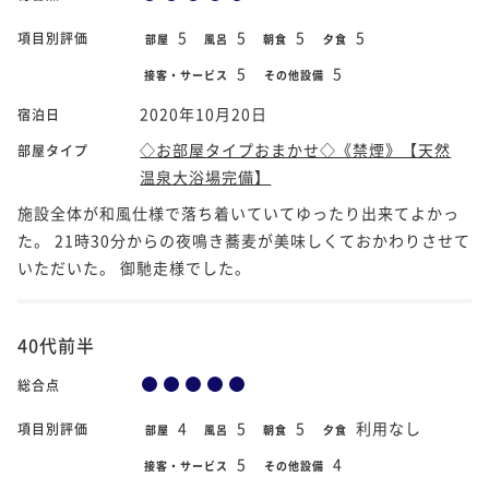
5
5
5
5
項目別評価
部屋
風呂
朝食
夕食
5
5
接客・サービス
その他設備
2020年10月20日
宿泊日
◇お部屋タイプおまかせ◇《禁煙》【天然
部屋タイプ
温泉大浴場完備】
施設全体が和風仕様で落ち着いていてゆったり出来てよかっ
た。 21時30分からの夜鳴き蕎麦が美味しくておかわりさせて
いただいた。 御馳走様でした。
40代前半
総合点
4
5
5
利用なし
項目別評価
部屋
風呂
朝食
夕食
5
4
接客・サービス
その他設備