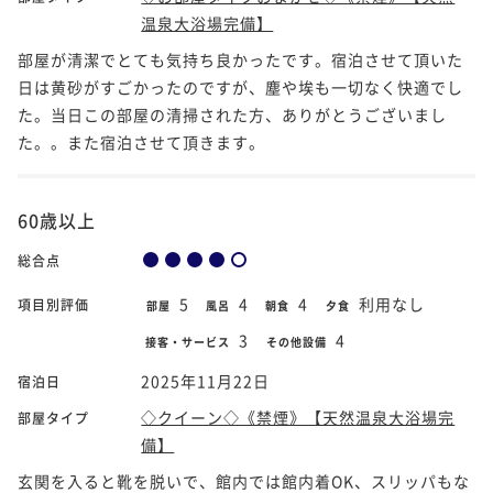
温泉大浴場完備】
部屋が清潔でとても気持ち良かったです。宿泊させて頂いた
日は黄砂がすごかったのですが、塵や埃も一切なく快適でし
た。当日この部屋の清掃された方、ありがとうございまし
た。。また宿泊させて頂きます。
60歳以上
総合点
5
4
4
利用なし
項目別評価
部屋
風呂
朝食
夕食
3
4
接客・サービス
その他設備
2025年11月22日
宿泊日
◇クイーン◇《禁煙》【天然温泉大浴場完
部屋タイプ
備】
玄関を入ると靴を脱いで、館内では館内着OK、スリッパもな