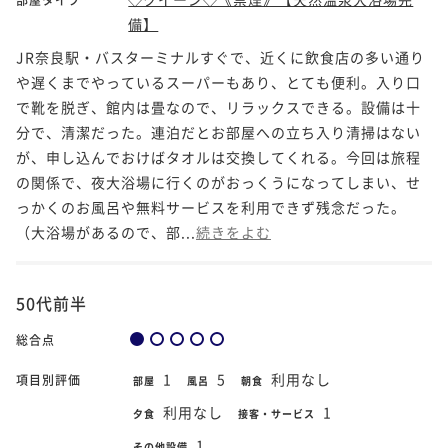
備】
JR奈良駅・バスターミナルすぐで、近くに飲食店の多い通り
や遅くまでやっているスーパーもあり、とても便利。入り口
で靴を脱ぎ、館内は畳なので、リラックスできる。設備は十
分で、清潔だった。連泊だとお部屋への立ち入り清掃はない
が、申し込んでおけばタオルは交換してくれる。今回は旅程
の関係で、夜大浴場に行くのがおっくうになってしまい、せ
っかくのお風呂や無料サービスを利用できず残念だった。
（大浴場があるので、部...
続きをよむ
50代前半
総合点
1
5
利用なし
項目別評価
部屋
風呂
朝食
利用なし
1
夕食
接客・サービス
1
その他設備