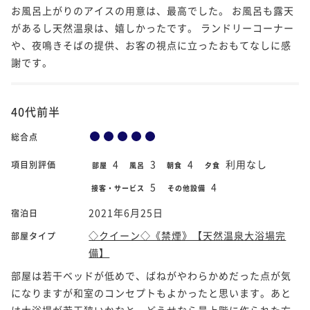
お風呂上がりのアイスの用意は、最高でした。 お風呂も露天
があるし天然温泉は、嬉しかったです。 ランドリーコーナー
や、夜鳴きそばの提供、お客の視点に立ったおもてなしに感
謝です。
40代前半
総合点
4
3
4
利用なし
項目別評価
部屋
風呂
朝食
夕食
5
4
接客・サービス
その他設備
2021年6月25日
宿泊日
◇クイーン◇《禁煙》【天然温泉大浴場完
部屋タイプ
備】
部屋は若干ベッドが低めで、ばねがやわらかめだった点が気
になりますが和室のコンセプトもよかったと思います。あと
は大浴場が若干狭いかなと、どうせなら最上階に作られた方