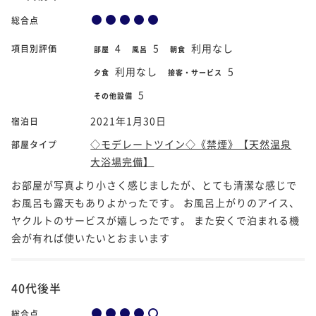
総合点
4
5
利用なし
項目別評価
部屋
風呂
朝食
利用なし
5
夕食
接客・サービス
5
その他設備
2021年1月30日
宿泊日
◇モデレートツイン◇《禁煙》【天然温泉
部屋タイプ
大浴場完備】
お部屋が写真より小さく感じましたが、とても清潔な感じで
お風呂も露天もありよかったです。 お風呂上がりのアイス、
ヤクルトのサービスが嬉しったです。 また安くで泊まれる機
会が有れば使いたいとおまいます
40代後半
総合点