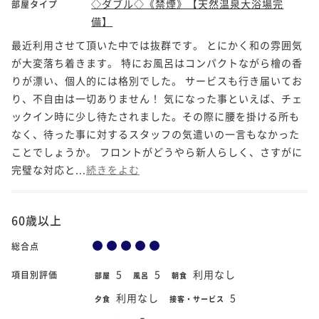
◇ダブル◇《禁煙》【天然温泉大浴場完
部屋タイプ
備】
最近利用させて頂いた中では抜群です。 とにかく和の雰囲気
が大変落ち着きます。 特にお風呂はコンパクトながら檜の香
りが漂い、個人的には格別でした。 サービスも行き届いてお
り、不自由は一切ありません！ 気になった事といえば、チェ
ックイン時に少し待たされました。その際に腰を掛ける所も
なく、待った事に対するスタッフの気遣いの一言もなかった
ことでしょうか。 フロントがどうやら新人らしく、さすがに
完璧な対応と...
続きをよむ
60歳以上
総合点
5
5
利用なし
項目別評価
部屋
風呂
朝食
利用なし
5
夕食
接客・サービス