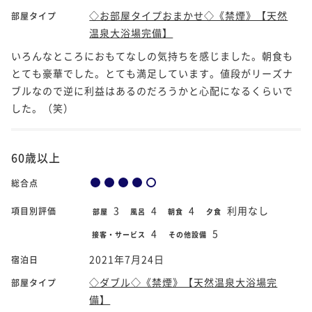
◇お部屋タイプおまかせ◇《禁煙》【天然
部屋タイプ
温泉大浴場完備】
いろんなところにおもてなしの気持ちを感じました。朝食も
とても豪華でした。とても満足しています。値段がリーズナ
ブルなので逆に利益はあるのだろうかと心配になるくらいで
した。（笑）
60歳以上
総合点
3
4
4
利用なし
項目別評価
部屋
風呂
朝食
夕食
4
5
接客・サービス
その他設備
2021年7月24日
宿泊日
◇ダブル◇《禁煙》【天然温泉大浴場完
部屋タイプ
備】