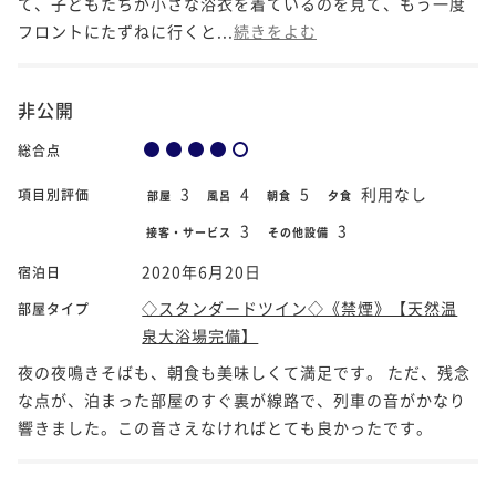
て、子どもたちが小さな浴衣を着ているのを見て、もう一度
フロントにたずねに行くと...
続きをよむ
非公開
総合点
3
4
5
利用なし
項目別評価
部屋
風呂
朝食
夕食
3
3
接客・サービス
その他設備
2020年6月20日
宿泊日
◇スタンダードツイン◇《禁煙》【天然温
部屋タイプ
泉大浴場完備】
夜の夜鳴きそばも、朝食も美味しくて満足です。 ただ、残念
な点が、泊まった部屋のすぐ裏が線路で、列車の音がかなり
響きました。この音さえなければとても良かったです。