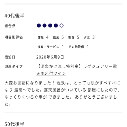
40代後半
総合点
4
5
5
3
項目別評価
部屋
風呂
朝食
夕食
4
4
接客・サービス
その他設備
2020年6月9日
宿泊日
【源泉かけ流し特別室】ラグジュアリー露
部屋タイプ
天風呂付ツイン
大変お世話になりました！ 温泉は、とっても肌がすべすべに
なり 最高～でした。露天風呂がついている 部屋にしたので、
ゆっくりくつろぐ事が できました。 ありがとうございまし
た。
50代後半