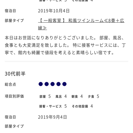
2019年10月4日
宿泊日
【 一般客室 】 和風ツインルーム≪8畳＋広
部屋タイプ
縁≫
本日はお世話になりありがとうございました。 部屋、風呂、
食事とも大変満足を致しました。 特に接客サービスには、丁
寧で、館内も綺麗で値段を考えると素晴らしい宿です。
30代前半
総合点
5
4
4
5
項目別評価
部屋
風呂
朝食
夕食
5
4
接客・サービス
その他設備
2019年9月4日
宿泊日
部屋タイプ