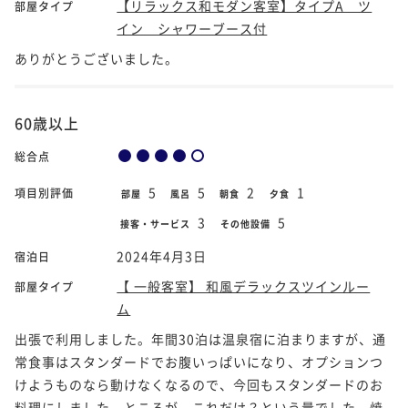
【リラックス和モダン客室】タイプA ツ
部屋タイプ
イン シャワーブース付
ありがとうございました。
60歳以上
総合点
5
5
2
1
項目別評価
部屋
風呂
朝食
夕食
3
5
接客・サービス
その他設備
2024年4月3日
宿泊日
【 一般客室】 和風デラックスツインルー
部屋タイプ
ム
出張で利用しました。年間30泊は温泉宿に泊まりますが、通
常食事はスタンダードでお腹いっぱいになり、オプションつ
けようものなら動けなくなるので、今回もスタンダードのお
料理にしました。ところが、これだけ？という量でした。焼