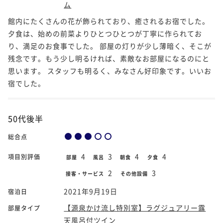
ム
館内にたくさんの花が飾られており、癒されるお宿でした。
夕食は、始めの前菜よりひとつひとつが丁寧に作られてお
り、満足のお食事でした。 部屋の灯りが少し薄暗く、そこが
残念です。もう少し明るければ、素敵なお部屋になるのにと
思います。 スタッフも明るく、みなさん好印象です。いいお
宿でした。
50代後半
総合点
4
3
4
4
項目別評価
部屋
風呂
朝食
夕食
2
3
接客・サービス
その他設備
2021年9月19日
宿泊日
【源泉かけ流し特別室】ラグジュアリー露
部屋タイプ
天風呂付ツイン