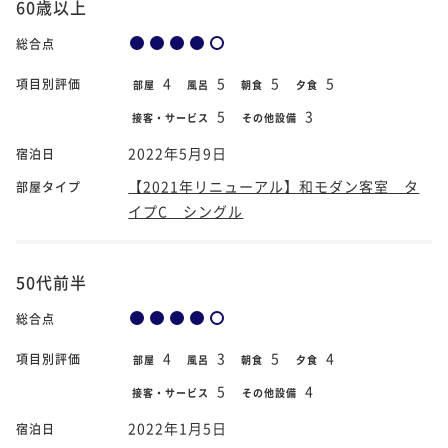
60歳以上
総合点
4
5
5
5
項目別評価
部屋
風呂
朝食
夕食
5
3
接客・サービス
その他設備
2022年5月9日
宿泊日
【2021年リニューアル】和モダン客室 タ
部屋タイプ
イプC シングル
50代前半
総合点
4
3
5
4
項目別評価
部屋
風呂
朝食
夕食
5
4
接客・サービス
その他設備
2022年1月5日
宿泊日