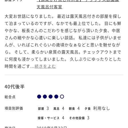
天風呂付客室
大変お世話になりました。 最近は露天風呂付きの部屋を探し
て泊まっているのですが、なかでも最上位でした。 目にも鮮
やかな、板長さんのこだわりを感じながら頂いた夕食、中居
さんの細やかな心遣いに楽しい談話。 私達には子供がいませ
んが、いればこれぐらいの歳頃かなぁなどと思いを馳せなが
ら。 そして、柔らかい泉質の露天風呂。チェックアウトまで
に何度も浸かってしまいました。 久しぶりにゆったりとした
時間を過ごす...
続きをよむ
40代後半
総合点
3
4
4
利用なし
項目別評価
部屋
風呂
朝食
夕食
4
3
接客・サービス
その他設備
2019年8月23日