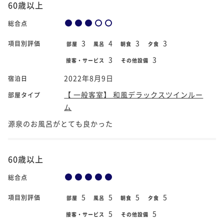
60歳以上
総合点
3
4
3
3
項目別評価
部屋
風呂
朝食
夕食
3
3
接客・サービス
その他設備
2022年8月9日
宿泊日
【 一般客室】 和風デラックスツインルー
部屋タイプ
ム
源泉のお風呂がとても良かった
60歳以上
総合点
5
5
5
5
項目別評価
部屋
風呂
朝食
夕食
5
5
接客・サービス
その他設備