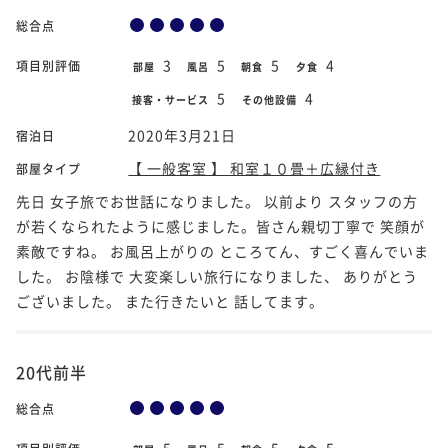
総合点
3
5
5
4
項目別評価
部屋
風呂
朝食
夕食
5
4
接客・サービス
その他設備
2020年3月21日
宿泊日
【 一般客室 】 和室１０畳＋広縁付き
部屋タイプ
先日 女子旅でお世話になりました。 以前より スタッフの方
が若くなられたように感じました。皆さん親切丁寧で 笑顔が
素敵ですね。 お風呂上がりの ところてん、すごく喜んでいま
した。 お陰様で 大変楽しい旅行になりました、 ありがとう
ございました。 また行きたいと 話してます。
20代前半
総合点
5
5
5
5