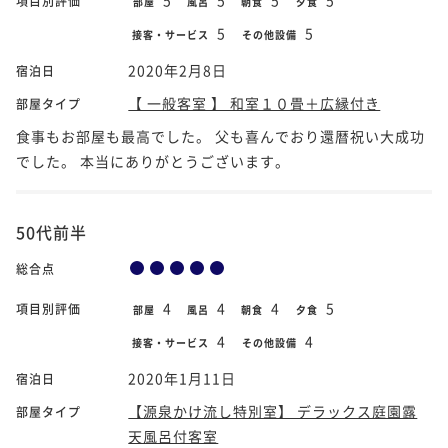
項目別評価
部屋
風呂
朝食
夕食
5
5
接客・サービス
その他設備
2020年2月8日
宿泊日
【 一般客室 】 和室１０畳＋広縁付き
部屋タイプ
食事もお部屋も最高でした。 父も喜んでおり還暦祝い大成功
でした。 本当にありがとうございます。
50代前半
総合点
4
4
4
5
項目別評価
部屋
風呂
朝食
夕食
4
4
接客・サービス
その他設備
2020年1月11日
宿泊日
【源泉かけ流し特別室】 デラックス庭園露
部屋タイプ
天風呂付客室