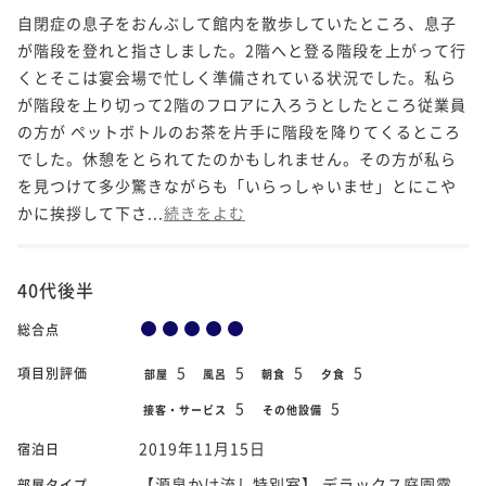
自閉症の息子をおんぶして館内を散歩していたところ、息子
が階段を登れと指さしました。2階へと登る階段を上がって行
くとそこは宴会場で忙しく準備されている状況でした。私ら
が階段を上り切って2階のフロアに入ろうとしたところ従業員
の方が ペットボトルのお茶を片手に階段を降りてくるところ
でした。休憩をとられてたのかもしれません。その方が私ら
を見つけて多少驚きながらも「いらっしゃいませ」とにこや
かに挨拶して下さ...
続きをよむ
40代後半
総合点
5
5
5
5
項目別評価
部屋
風呂
朝食
夕食
5
5
接客・サービス
その他設備
2019年11月15日
宿泊日
【源泉かけ流し特別室】 デラックス庭園露
部屋タイプ