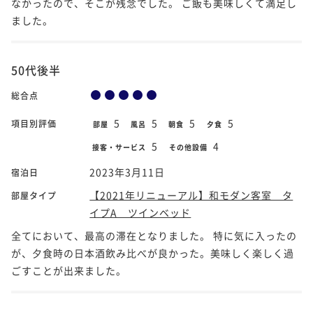
なかったので、そこが残念でした。 ご飯も美味しくて満足し
ました。
50代後半
総合点
5
5
5
5
項目別評価
部屋
風呂
朝食
夕食
5
4
接客・サービス
その他設備
2023年3月11日
宿泊日
【2021年リニューアル】和モダン客室 タ
部屋タイプ
イプA ツインベッド
全てにおいて、最高の滞在となりました。 特に気に入ったの
が、夕食時の日本酒飲み比べが良かった。美味しく楽しく過
ごすことが出来ました。