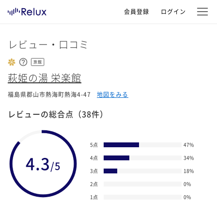
会員登録
ログイン
レビュー・口コミ
旅館
萩姫の湯 栄楽館
福島県郡山市熱海町熱海4-47
地図をみる
レビューの総合点
（38件）
5点
47
%
4.3
4点
34
%
/5
3点
18
%
2点
0
%
1点
0
%