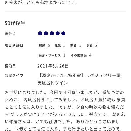
の接客が、とても心地よかったです。
50代後半
総合点
5
5
5
3
項目別評価
部屋
風呂
朝食
夕食
1
4
接客・サービス
その他設備
2021年6月26日
宿泊日
【源泉かけ流し特別室】ラグジュアリー露
部屋タイプ
天風呂付ツイン
お世話になりました。 今回で４回伺いましたが、感染予防の
ために、 内風呂付きにしてみました。お風呂の湯加減も 泉質
もとても気に入りました。 ですが、夕食の時飲み物を頼んだ
ら グラスが欠けてヒビが入っていました。残念です。 朝の若
い仲居さんは、とても親切でした。 ありがとうございまし
た。 同僚がとても気に入り、また行きたいと言ってたので、