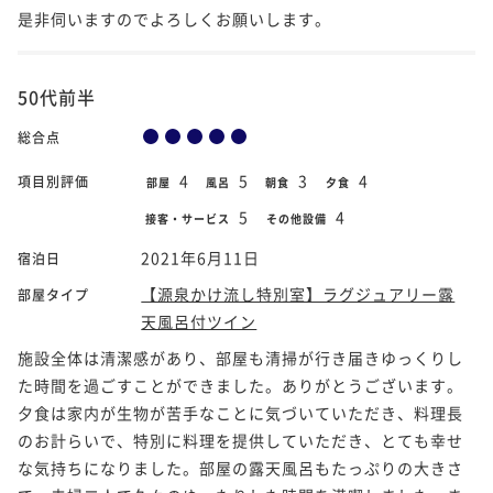
是非伺いますのでよろしくお願いします。
50代前半
総合点
4
5
3
4
項目別評価
部屋
風呂
朝食
夕食
5
4
接客・サービス
その他設備
2021年6月11日
宿泊日
【源泉かけ流し特別室】ラグジュアリー露
部屋タイプ
天風呂付ツイン
施設全体は清潔感があり、部屋も清掃が行き届きゆっくりし
た時間を過ごすことができました。ありがとうございます。
夕食は家内が生物が苦手なことに気づいていただき、料理長
のお計らいで、特別に料理を提供していただき、とても幸せ
な気持ちになりました。部屋の露天風呂もたっぷりの大きさ