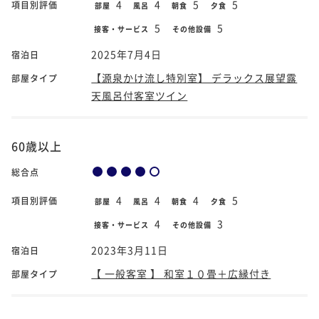
4
4
5
5
項目別評価
部屋
風呂
朝食
夕食
5
5
接客・サービス
その他設備
2025年7月4日
宿泊日
【源泉かけ流し特別室】 デラックス展望露
部屋タイプ
天風呂付客室ツイン
60歳以上
総合点
4
4
4
5
項目別評価
部屋
風呂
朝食
夕食
4
3
接客・サービス
その他設備
2023年3月11日
宿泊日
【 一般客室 】 和室１０畳＋広縁付き
部屋タイプ