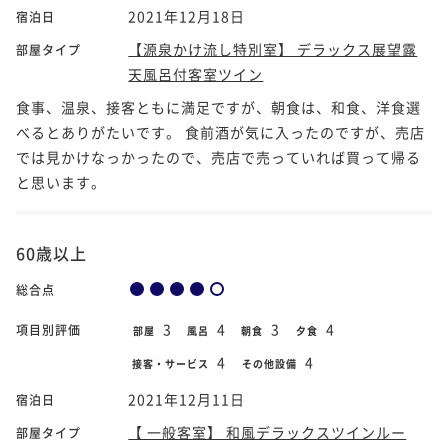
2021年12月18日
宿泊日
【源泉かけ流し特別室】 デラックス展望露
部屋タイプ
天風呂付客室ツイン
食事、温泉、接客ともに満足ですが、朝食は、和食、洋食選
べるとありがたいです。 食前酒が気に入ったのですが、売店
では見かけなっかったので、売店で売っていれば買って帰る
と思います。
60歳以上
総合点
3
4
3
4
項目別評価
部屋
風呂
朝食
夕食
4
4
接客・サービス
その他設備
2021年12月11日
宿泊日
【 一般客室】 和風デラックスツインルー
部屋タイプ