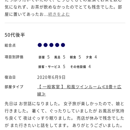
気になれず、お茶が飲めなかったのでとても残念でした。部
屋に置いてあったお...
続きをよむ
50代後半
総合点
5
5
5
4
項目別評価
部屋
風呂
朝食
夕食
5
4
接客・サービス
その他設備
2020年6月9日
宿泊日
【 一般客室 】 和風ツインルーム≪8畳＋広
部屋タイプ
縁≫
先日は お世話になりました。 女子旅が楽しかったので、娘と
行きました。 暑くて、ぐったりしていましたが お風呂が気持
ち良くて 夜はぐっすり眠りました。 売店が休みで残念でした
が また行きたいと話をしてます。 ありがとうございました。