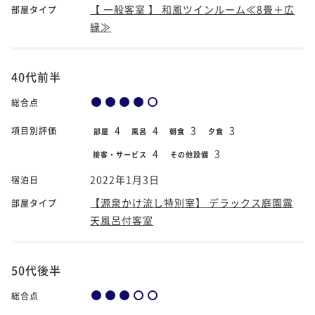
【 一般客室 】 和風ツインルーム≪8畳＋広
部屋タイプ
縁≫
40代前半
総合点
4
4
3
3
項目別評価
部屋
風呂
朝食
夕食
4
3
接客・サービス
その他設備
2022年1月3日
宿泊日
【源泉かけ流し特別室】 デラックス庭園露
部屋タイプ
天風呂付客室
50代後半
総合点