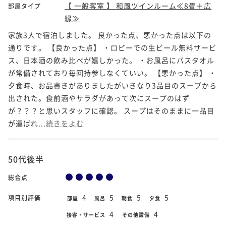
【 一般客室 】 和風ツインルーム≪8畳＋広
部屋タイプ
縁≫
家族3人で宿泊しました。 良かった点、悪かった点は以下の
通りです。 【良かった点】 ・ロビーでの生ビール無料サービ
ス、日本酒の飲み比べが嬉しかった。 ・お風呂にバスタオル
が常備されており毎回持参しなくていい。 【悪かった点】 ・
夕食時、お品書きがありましたがいきなり3品目のスープから
出された。食前酒やサラダがあって次にスープのはず
が？？？と思いスタッフに確認。 スープはそのままに一品目
が運ばれ...
続きをよむ
50代後半
総合点
4
5
5
5
項目別評価
部屋
風呂
朝食
夕食
4
4
接客・サービス
その他設備