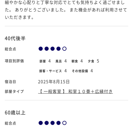
細やかな心配りと丁寧な対応でとても気持ちよく過ごせまし
た。 ありがとうございました。 また機会があれば利用させて
いただきます。
40代後半
総合点
4
4
4
5
項目別評価
部屋
風呂
朝食
夕食
4
4
接客・サービス
その他設備
2025年8月15日
宿泊日
【 一般客室 】 和室１０畳＋広縁付き
部屋タイプ
60歳以上
総合点