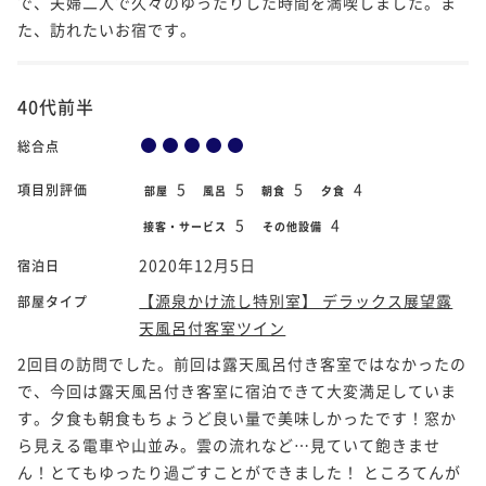
で、夫婦二人で久々のゆったりした時間を満喫しました。ま
た、訪れたいお宿です。
40代前半
総合点
5
5
5
4
項目別評価
部屋
風呂
朝食
夕食
5
4
接客・サービス
その他設備
2020年12月5日
宿泊日
【源泉かけ流し特別室】 デラックス展望露
部屋タイプ
天風呂付客室ツイン
2回目の訪問でした。前回は露天風呂付き客室ではなかったの
で、今回は露天風呂付き客室に宿泊できて大変満足していま
す。夕食も朝食もちょうど良い量で美味しかったです！窓か
ら見える電車や山並み。雲の流れなど…見ていて飽きませ
ん！とてもゆったり過ごすことができました！ ところてんが