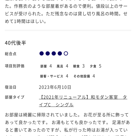
た。作務衣のような部屋着があるので便利。値段以上のサー
ビスが受けられた。ただ残念なのは貸し切り風呂の時間。せ
めて1時間はほしい。
40代後半
総合点
4
4
3
5
項目別評価
部屋
風呂
朝食
夕食
4
4
接客・サービス
その他設備
2023年6月10日
宿泊日
【2021年リニューアル】和モダン客室 タ
部屋タイプ
イプC シングル
お部屋は綺麗に掃除されていました。 お花が至る所に飾って
あって良かったです。 お湯もとても良かったです。 足湯があ
ると書いてあったのですが、私が行った時はお湯が入ってい