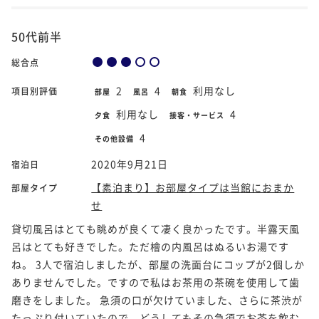
50代前半
総合点
2
4
利用なし
項目別評価
部屋
風呂
朝食
利用なし
4
夕食
接客・サービス
4
その他設備
2020年9月21日
宿泊日
【素泊まり】お部屋タイプは当館におまか
部屋タイプ
せ
貸切風呂はとても眺めが良くて凄く良かったです。半露天風
呂はとても好きでした。ただ檜の内風呂はぬるいお湯です
ね。 3人で宿泊しましたが、部屋の洗面台にコップが2個しか
ありませんでした。ですので私はお茶用の茶碗を使用して歯
磨きをしました。 急須の口が欠けていました、さらに茶渋が
たっぷり付いていたので、どうしてもその急須でお茶を飲む