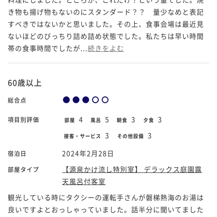
き物も揚げ物もないのにスタンダード？？ 量少なめと表記
すべきではないかと思いました。その上、食事会場は最近見
ないほどのびっちり詰め詰め状態でした。私たちは早い時間
帯の食事時間でしたが...
続きをよむ
60歳以上
総合点
4
5
3
3
項目別評価
部屋
風呂
朝食
夕食
3
3
接客・サービス
その他設備
2024年2月28日
宿泊日
【源泉かけ流し特別室】 デラックス庭園露
部屋タイプ
天風呂付客室
観光している時にタクシーの運転手さんが磐梯熱海のお湯は
良いですよとおっしゃっていました。話半分に聞いてました