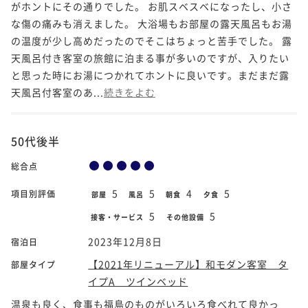
がホントにその通りでした。 お肌スベスベになったし、小さ
な傷の痛みも消えました。 大浴場もお部屋の露天風呂もお湯
の温度が少し高めだったのでそこはちょっと苦手でした。 露
天風呂付き客室の旅館に泊まる事が多いのですが、入りたい
と思った時にお湯につかれてホントに良いです。まだまだ露
天風呂付客室のあ...
続きをよむ
50代後半
総合点
5
5
4
5
項目別評価
部屋
風呂
朝食
夕食
5
5
接客・サービス
その他設備
2023年12月8日
宿泊日
【2021年リニューアル】和モダン客室 タ
部屋タイプ
イプA ツインベッド
温泉も良く、食事も福島のものがいろいろ食べれて良かっ