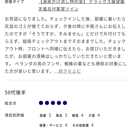
【源泉かけ流し特別室】 デラックス展望露
部屋タイプ
天風呂付客室ツイン
お世話になりました。チェックインした後、部屋に着いたら
灰皿のゴミが捨てておらず、夕食の時に中居さんにお伝えし
たのですが「そうですか、すみません」とだけで片付けても
らえず、結局チェックアウトまでそのままでした。チェック
アウト時、フロントへ同様に伝えたら、お詫びいただきまし
たが、お部屋の清掃はしっかりしていただきたいと思いま
す。 ベランダの鳥のフンや、蜘蛛の巣なども掃除の対象にし
た方が良いと思います。...
続きをよむ
50代後半
総合点
5
5
4
4
項目別評価
部屋
風呂
朝食
夕食
4
4
接客・サービス
その他設備