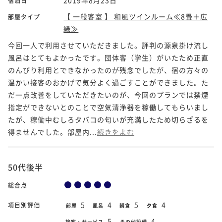
宿泊日
【 一般客室 】 和風ツインルーム≪8畳＋広
部屋タイプ
縁≫
今回一人で利用させていただきました。評判の源泉掛け流し
風呂はとてもよかったです。団体客（学生）がいたため正直
のんびり利用とできなかったのが残念でしたが、宿の方々の
温かい接客のおかげで気分よく過ごすことができました。た
だ一点改善をしていただきたいのが、今回のプランでは禁煙
指定ができないとのことで空気清浄器を稼働してもらいまし
たが、稼働中むしろタバコの匂いが充満したため切らざるを
得ませんでした。部屋内...
続きをよむ
50代後半
総合点
5
4
5
4
項目別評価
部屋
風呂
朝食
夕食
5
4
接客・サービス
その他設備