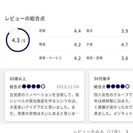
レビューの総合点
4.4
3.9
部屋
風呂
4.3
5
/
4.2
4.7
朝食
夕食
4.2
3.6
接客・サービス
施設・設備
60歳以上
50代後半
総合点
2023/11/04
総合点
古民家のリノベーションを活用して、高
四人女性のグループで
いレベルの宿泊施設を作るというのは、
年は姉妹館に泊まり、
大変良いアイデアだと思いました。ま
く景観が良かったので
だ、改善の余地は大いにあると思います
来ました。メゾネット
が、家族旅行を楽しませていただきまし
屋で、センスが良い設
た。檜風呂のアイデアは良いのですが、
空間をワイワイと楽し
レビューをみる（11件）
洗浄が不十分でした。木製の風呂を洗う
しかったです。夕飯と