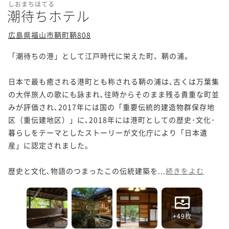
しおまちほてる
潮待ちホテル
広島県福山市鞆町鞆808
「潮待ちの港」として江戸時代に栄えた町、鞆の浦。

日本で最も癒される港町とも称される鞆の浦は､古くは万葉集
の大伴旅人の歌にも詠まれ､往時からそのまま残る貴重な町並
みが評価され､2017年には国の「重要伝統的建造物群保存地
区（重伝建地区）」に､2018年には港町としての歴史･文化･
暮らしをテーマとしたストーリーが文化庁により「日本遺
産」に認定されました｡

歴史と文化､物語のつまったこの伝統建築を...
続きをよむ
+49枚