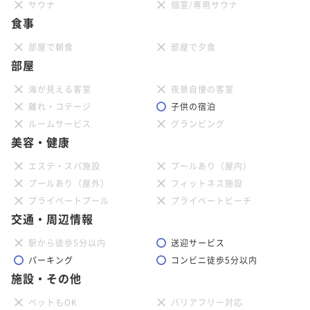
サウナ
個室/専用サウナ
食事
部屋で朝食
部屋で夕食
部屋
海が見える客室
夜景自慢の客室
離れ・コテージ
子供の宿泊
ルームサービス
グランピング
美容・健康
エステ・スパ施設
プールあり（屋内）
プールあり（屋外）
フィットネス施設
プライベートプール
プライベートビーチ
交通・周辺情報
駅から徒歩5分以内
送迎サービス
パーキング
コンビニ徒歩5分以内
施設・その他
ペットもOK
バリアフリー対応