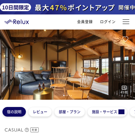
会員登録
ログイン
49
枚
1
2
3
4
5
宿の説明
レビュー
部屋・プラン
施設・サービス
町家