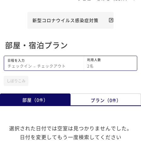
のは手間がかかると思いますが、キッチ
鴎風亭を利用しました
リ洗う努力をしてください。それ以外は
眺めが素晴らしく、料
大変満足しています。
はない工夫されたメニ
新型コロナウイルス感染症対策
ても美味しかったです
してもらいましたが、
は遠いです。また、近
部屋・宿泊プラン
うなお店がないので、
物は用意しておかない
善点としてはお部屋の
利用人数
日程を入力
たこと、朝食のトース
2
名
チェックイン
−
チェックアウト
かった事でしょうか。
はひと味違った良い体
しぼりこみ
きました。ありがとう
部屋
（
0
）
プラン
（
0
）
件
件
選択された日付では空室は見つかりませんでした。
日付を変更してもう一度検索してください