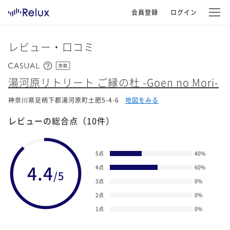
会員登録
ログイン
レビュー・口コミ
旅館
湯河原リトリート ご縁の杜 -Goen no Mori-
神奈川県足柄下郡湯河原町土肥5-4-6
地図をみる
レビューの総合点
（10件）
5点
40
%
4.4
4点
60
%
/5
3点
0
%
2点
0
%
1点
0
%