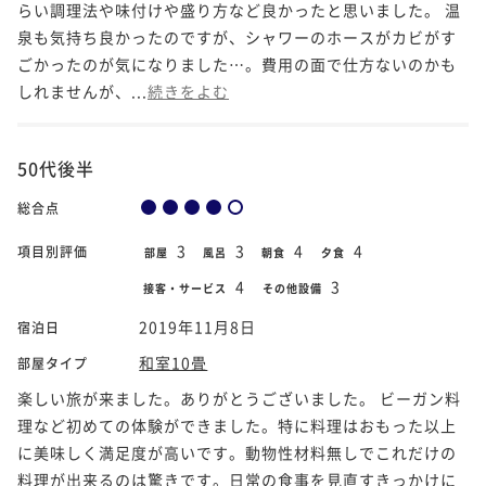
らい調理法や味付けや盛り方など良かったと思いました。 温
泉も気持ち良かったのですが、シャワーのホースがカビがす
ごかったのが気になりました…。費用の面で仕方ないのかも
しれませんが、...
続きをよむ
50代後半
総合点
3
3
4
4
項目別評価
部屋
風呂
朝食
夕食
4
3
接客・サービス
その他設備
2019年11月8日
宿泊日
和室10畳
部屋タイプ
楽しい旅が来ました。ありがとうございました。 ビーガン料
理など初めての体験ができました。特に料理はおもった以上
に美味しく満足度が高いです。動物性材料無しでこれだけの
料理が出来るのは驚きです。日常の食事を見直すきっかけに