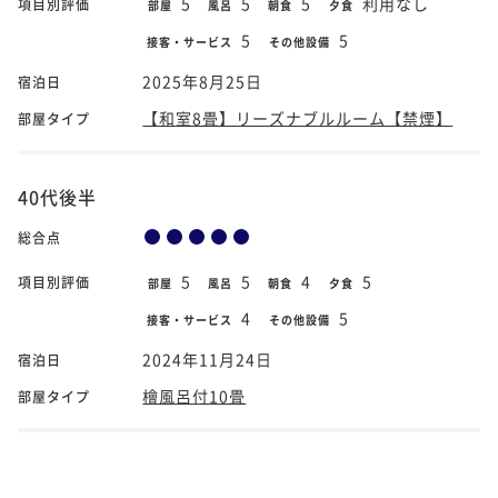
5
5
5
利用なし
項目別評価
部屋
風呂
朝食
夕食
5
5
接客・サービス
その他設備
2025年8月25日
宿泊日
【和室8畳】リーズナブルルーム【禁煙】
部屋タイプ
40代後半
総合点
5
5
4
5
項目別評価
部屋
風呂
朝食
夕食
4
5
接客・サービス
その他設備
2024年11月24日
宿泊日
檜風呂付10畳
部屋タイプ