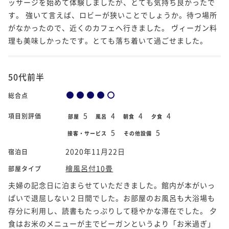
ッサージを始めて体験しましたが、とても気持ち良かったで
す。 強いて言えば、ロビーが狭いことでしょうか。待つ場所
がなかったので、近くのカフェへ行きました。 ヴィーガン料
理も美味しかったです。とても落ち着いて過ごせました。
50代前半
総合点
5
4
4
4
項目別評価
部屋
風呂
朝食
夕食
5
5
接客・サービス
その他設備
2020年11月22日
宿泊日
檜風呂付10畳
部屋タイプ
夫婦の記念日に泊まらせていただきました。館内が本がいっ
ぱいで退屈しない２日間でした。お部屋のお風呂も大浴場も
存分に利用し、読書もたっぷりして穏やかな滞在でした。 夕
食はお米のメニューが主でビーガンというより「お米過ぎ」