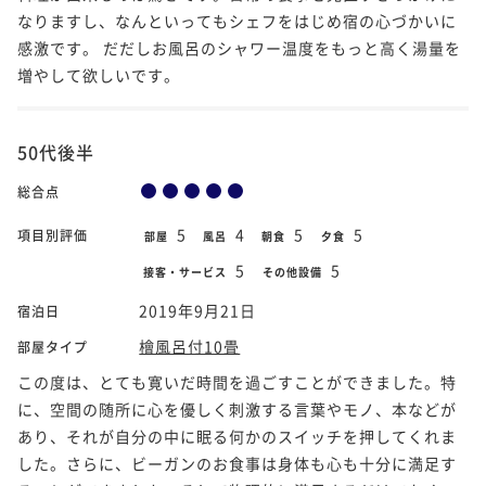
なりますし、なんといってもシェフをはじめ宿の心づかいに
感激です。 だだしお風呂のシャワー温度をもっと高く湯量を
増やして欲しいです。
50代後半
総合点
5
4
5
5
項目別評価
部屋
風呂
朝食
夕食
5
5
接客・サービス
その他設備
2019年9月21日
宿泊日
檜風呂付10畳
部屋タイプ
この度は、とても寛いだ時間を過ごすことができました。特
に、空間の随所に心を優しく刺激する言葉やモノ、本などが
あり、それが自分の中に眠る何かのスイッチを押してくれま
した。さらに、ビーガンのお食事は身体も心も十分に満足す