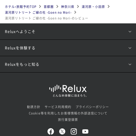
ホテル•旅館予約TOP
首都圏
神奈川県
湯河原・小田原
湯河原リトリート ご縁の杜 -Goen no Mori-
湯河原リトリート ご縁の杜 -Goen no Mori-のレビュー
Reluxへようこそ
Reluxを体験する
Reluxをもっと知る
勧誘方針
サービス利用規約
プライバシーポリシー
Cookie等を利用したお客様情報の外部送信について
旅行業登録票