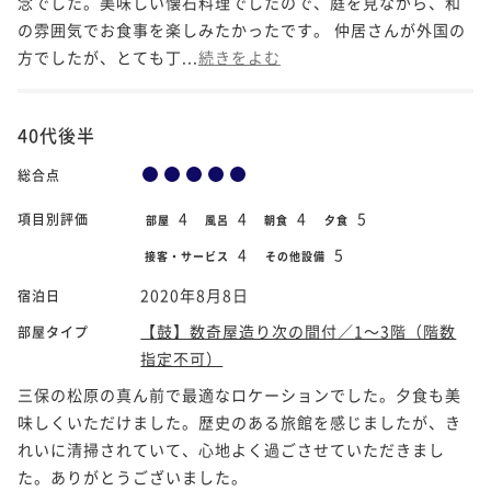
念でした。美味しい懐石料理でしたので、庭を見ながら、和
の雰囲気でお食事を楽しみたかったです。 仲居さんが外国の
方でしたが、とても丁...
続きをよむ
40代後半
総合点
4
4
4
5
項目別評価
部屋
風呂
朝食
夕食
4
5
接客・サービス
その他設備
2020年8月8日
宿泊日
【鼓】数奇屋造り次の間付／1～3階（階数
部屋タイプ
指定不可）
三保の松原の真ん前で最適なロケーションでした。夕食も美
味しくいただけました。歴史のある旅館を感じましたが、き
れいに清掃されていて、心地よく過ごさせていただきまし
た。ありがとうございました。