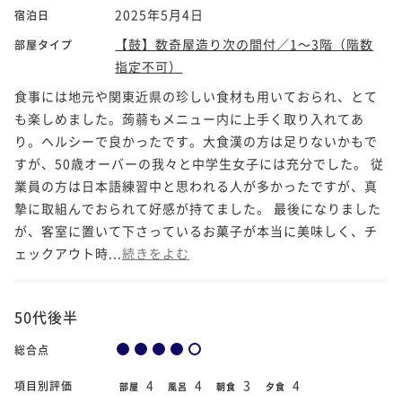
2025年5月4日
宿泊日
【鼓】数奇屋造り次の間付／1～3階（階数
部屋タイプ
指定不可）
食事には地元や関東近県の珍しい食材も用いておられ、とて
も楽しめました。蒟蒻もメニュー内に上手く取り入れてあ
り。ヘルシーで良かったです。大食漢の方は足りないかもで
すが、50歳オーバーの我々と中学生女子には充分でした。 従
業員の方は日本語練習中と思われる人が多かったですが、真
摯に取組んでおられて好感が持てました。 最後になりました
が、客室に置いて下さっているお菓子が本当に美味しく、チ
ェックアウト時...
続きをよむ
50代後半
総合点
4
4
3
4
項目別評価
部屋
風呂
朝食
夕食