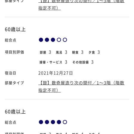
【鼓】数奇屋造り次の間付／1～3階（階数
部屋タイプ
指定不可）
60歳以上
総合点
3
3
3
3
項目別評価
部屋
風呂
朝食
夕食
3
3
接客・サービス
その他設備
2021年12月27日
宿泊日
【鼓】数奇屋造り次の間付／1～3階（階数
部屋タイプ
指定不可）
60歳以上
総合点
3
4
4
4