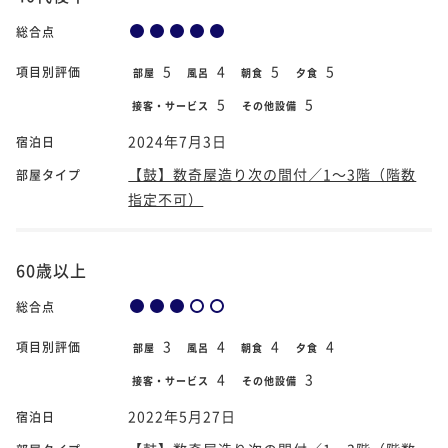
総合点
5
4
5
5
項目別評価
部屋
風呂
朝食
夕食
5
5
接客・サービス
その他設備
2024年7月3日
宿泊日
【鼓】数奇屋造り次の間付／1～3階（階数
部屋タイプ
指定不可）
60歳以上
総合点
3
4
4
4
項目別評価
部屋
風呂
朝食
夕食
4
3
接客・サービス
その他設備
2022年5月27日
宿泊日