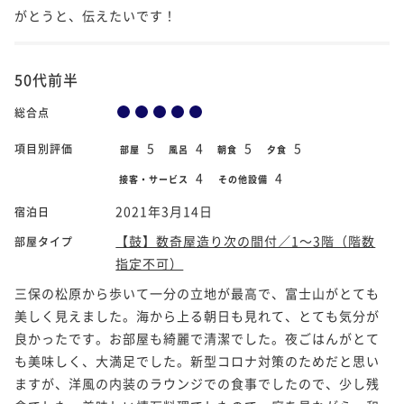
がとうと、伝えたいです！
50代前半
総合点
5
4
5
5
項目別評価
部屋
風呂
朝食
夕食
4
4
接客・サービス
その他設備
2021年3月14日
宿泊日
【鼓】数奇屋造り次の間付／1～3階（階数
部屋タイプ
指定不可）
三保の松原から歩いて一分の立地が最高で、富士山がとても
美しく見えました。海から上る朝日も見れて、とても気分が
良かったです。お部屋も綺麗で清潔でした。夜ごはんがとて
も美味しく、大満足でした。新型コロナ対策のためだと思い
ますが、洋風の内装のラウンジでの食事でしたので、少し残