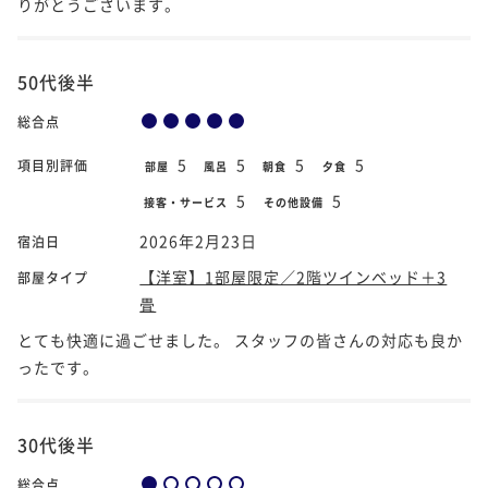
りがとうございます。
50代後半
総合点
5
5
5
5
項目別評価
部屋
風呂
朝食
夕食
5
5
接客・サービス
その他設備
2026年2月23日
宿泊日
【洋室】1部屋限定／2階ツインベッド＋3
部屋タイプ
畳
とても快適に過ごせました。 スタッフの皆さんの対応も良か
ったです。
30代後半
総合点