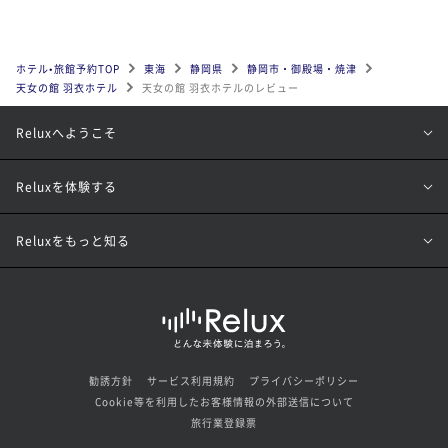
ホテル•旅館予約TOP
東海
静岡県
静岡市・御殿場・焼津
天女の館 羽衣ホテル
天女の館 羽衣ホテルのレビュー
Reluxへようこそ
Reluxを体験する
Reluxをもっと知る
勧誘方針
サービス利用規約
プライバシーポリシー
Cookie等を利用したお客様情報の外部送信について
旅行業登録票