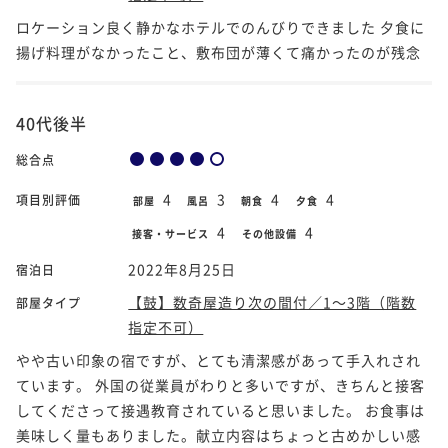
ロケーション良く静かなホテルでのんびりできました 夕食に
揚げ料理がなかったこと、敷布団が薄くて痛かったのが残念
40代後半
総合点
4
3
4
4
項目別評価
部屋
風呂
朝食
夕食
4
4
接客・サービス
その他設備
2022年8月25日
宿泊日
【鼓】数奇屋造り次の間付／1～3階（階数
部屋タイプ
指定不可）
やや古い印象の宿ですが、とても清潔感があって手入れされ
ています。 外国の従業員がわりと多いですが、きちんと接客
してくださって接遇教育されていると思いました。 お食事は
美味しく量もありました。献立内容はちょっと古めかしい感