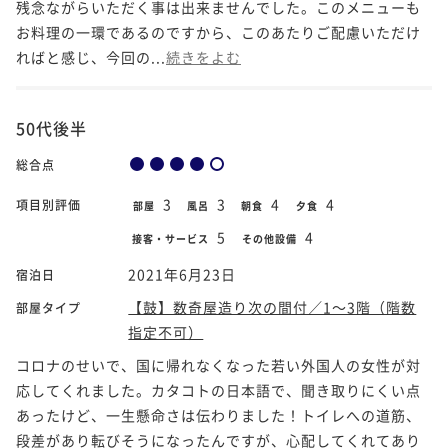
残念ながらいただく事は出来ませんでした。このメニューも
お料理の一環であるのですから、このあたりご配慮いただけ
ればと感じ、今回の...
続きをよむ
50代後半
総合点
3
3
4
4
項目別評価
部屋
風呂
朝食
夕食
5
4
接客・サービス
その他設備
2021年6月23日
宿泊日
【鼓】数奇屋造り次の間付／1～3階（階数
部屋タイプ
指定不可）
コロナのせいで、国に帰れなくなった若い外国人の女性が対
応してくれました。カタコトの日本語で、聞き取りにくい点
あったけど、一生懸命さは伝わりました！トイレへの道筋、
段差があり転びそうになったんですが、心配してくれてあり