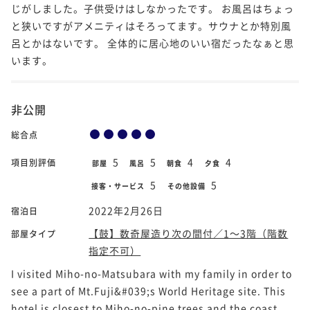
じがしました。子供受けはしなかったです。 お風呂はちょっ
と狭いですがアメニティはそろってます。サウナとか特別風
呂とかはないです。 全体的に居心地のいい宿だったなぁと思
います。
非公開
総合点
5
5
4
4
項目別評価
部屋
風呂
朝食
夕食
5
5
接客・サービス
その他設備
2022年2月26日
宿泊日
【鼓】数奇屋造り次の間付／1～3階（階数
部屋タイプ
指定不可）
I visited Miho-no-Matsubara with my family in order to
see a part of Mt.Fuji&#039;s World Heritage site. This
hotel is closest to Miho-no-pine trees and the coast