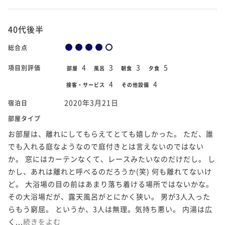
40代後半
総合点
4
3
3
5
項目別評価
部屋
風呂
朝食
夕食
4
4
接客・サービス
その他設備
2020年3月21日
宿泊日
部屋タイプ
お部屋は、離れにしてもらえてとても嬉しかった。 ただ、誰
でも入れる庭なようなので庭付きとは言えないのではない
か。 窓にはカーテンなくて、レースみたいなのだけだし。 し
かし、あれは離れと呼べるのだろうか(笑) 何も離れてないけ
ど。 大浴場の目の前はあまり落ち着ける場所ではないかな。
その大浴場だが、露天風呂がとにかく狭い。 男が3人入った
らもう窮屈。 というか、3人は無理。気持ち悪い。 内湯は広
く...
続きをよむ