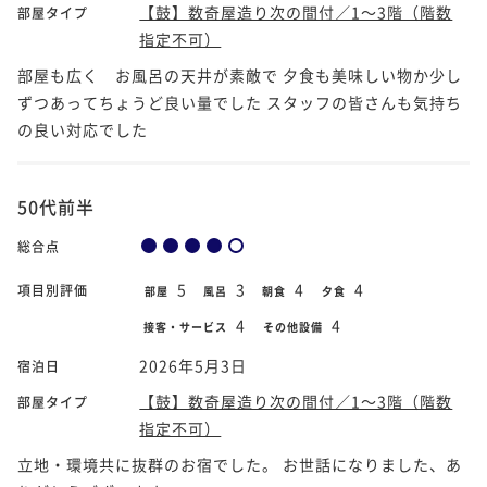
【鼓】数奇屋造り次の間付／1～3階（階数
部屋タイプ
指定不可）
部屋も広く お風呂の天井が素敵で 夕食も美味しい物か少し
ずつあってちょうど良い量でした スタッフの皆さんも気持ち
の良い対応でした
50代前半
総合点
5
3
4
4
項目別評価
部屋
風呂
朝食
夕食
4
4
接客・サービス
その他設備
2026年5月3日
宿泊日
【鼓】数奇屋造り次の間付／1～3階（階数
部屋タイプ
指定不可）
立地・環境共に抜群のお宿でした。 お世話になりました、あ