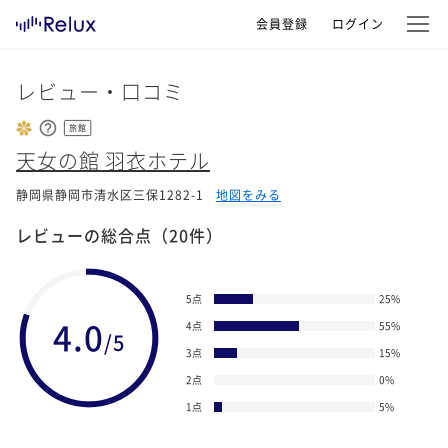
会員登録
ログイン
レビュー・口コミ
旅館
天女の館 羽衣ホテル
静岡県静岡市清水区三保1282-1
地図をみる
レビューの総合点
（20件）
5点
25
%
4.0
4点
55
%
/5
3点
15
%
2点
0
%
1点
5
%