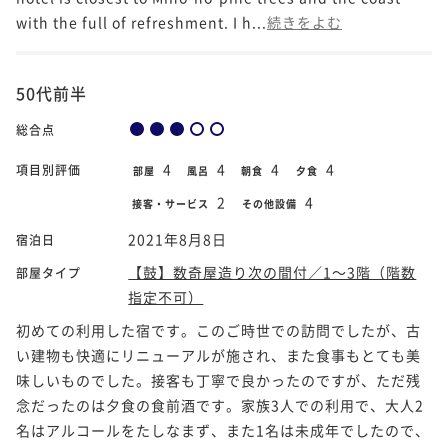
with the full of refreshment. I h...
続きをよむ
50代前半
総合点
4
4
4
4
項目別評価
部屋
風呂
朝食
夕食
2
4
接客・サービス
その他設備
2021年8月8日
宿泊日
【鼓】数奇屋造り次の間付／1～3階（階数
部屋タイプ
指定不可）
初めての利用した宿です。このご時世での訪問でしたが、古
い建物も快適にリニューアルが施され、また食事もとても美
味しいものでした。接客も丁寧で良かったのですが、ただ残
念だったのは夕食の食前酒です。家族3人での利用で、大人2
名はアルコールをたしなまず、また1名は未成年でしたので、