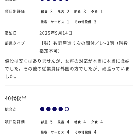
3
2
3
1
項目別評価
部屋
風呂
朝食
夕食
1
3
接客・サービス
その他設備
2025年9月14日
宿泊日
【鼓】数奇屋造り次の間付／1～3階（階数
部屋タイプ
指定不可）
値段は安くはありませんが、女将の対応が本当に本当に微妙
でした。その他の従業員は外国の方でしたが、頑張っていま
した。
40代後半
総合点
5
4
4
4
項目別評価
部屋
風呂
朝食
夕食
4
4
接客・サービス
その他設備