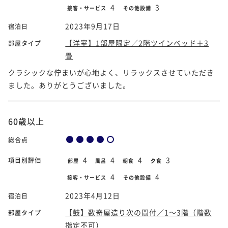
4
3
接客・サービス
その他設備
2023年9月17日
宿泊日
【洋室】1部屋限定／2階ツインベッド＋3
部屋タイプ
畳
クラシックな佇まいが心地よく、リラックスさせていただき
ました。ありがとうございました。
60歳以上
総合点
4
4
4
3
項目別評価
部屋
風呂
朝食
夕食
4
4
接客・サービス
その他設備
2023年4月12日
宿泊日
【鼓】数奇屋造り次の間付／1～3階（階数
部屋タイプ
指定不可）