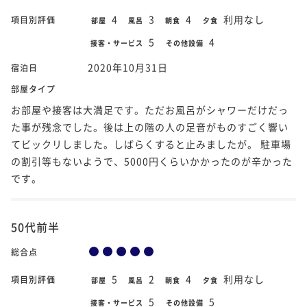
4
3
4
利用なし
項目別評価
部屋
風呂
朝食
夕食
5
4
接客・サービス
その他設備
2020年10月31日
宿泊日
部屋タイプ
お部屋や接客は大満足です。ただお風呂がシャワーだけだっ
た事が残念でした。後は上の階の人の足音がものすごく響い
てビックリしました。しばらくすると止みましたが。 駐車場
の割引等もないようで、5000円くらいかかったのが辛かった
です。
50代前半
総合点
5
2
4
利用なし
項目別評価
部屋
風呂
朝食
夕食
5
5
接客・サービス
その他設備