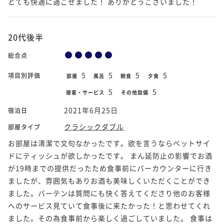
とても快適に過ごせました！ ありがとうございました！
20代後半
総合点
5
5
5
5
項目別評価
部屋
風呂
朝食
夕食
5
5
接客・サービス
その他設備
2021年6月25日
宿泊日
クラシックダブル
部屋タイプ
お部屋は清潔で文句なかったです。欲を言うならベットサイ
ドにティッシュが欲しかったです。 まん延防止の影響でお酒
が19時までの提供だったため食事前にバーカウンターに行き
ましたが、雰囲気もありお酒も美味しくいただくことができ
ました。バーテンは質問にも快く答えてくださり他のお客様
へのサービス見ていて食事後に来たかった！と思わせてくれ
ました。その為食事前から楽しく過ごしていました。 食事は