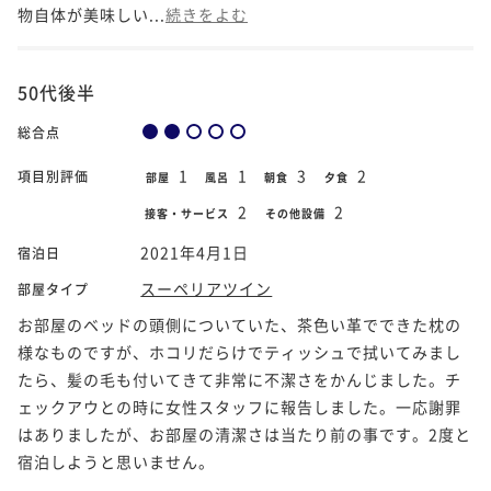
物自体が美味しい...
続きをよむ
50代後半
総合点
1
1
3
2
項目別評価
部屋
風呂
朝食
夕食
2
2
接客・サービス
その他設備
2021年4月1日
宿泊日
スーペリアツイン
部屋タイプ
お部屋のベッドの頭側についていた、茶色い革でできた枕の
様なものですが、ホコリだらけでティッシュで拭いてみまし
たら、髪の毛も付いてきて非常に不潔さをかんじました。チ
ェックアウとの時に女性スタッフに報告しました。一応謝罪
はありましたが、お部屋の清潔さは当たり前の事です。2度と
宿泊しようと思いません。