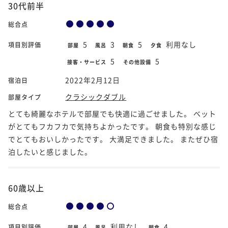
30代前半
総合点
5
3
5
利用なし
項目別評価
部屋
風呂
朝食
夕食
5
5
接客・サービス
その他設備
2022年2月12日
宿泊日
クラシックダブル
部屋タイプ
とても綺麗なホテルで部屋でも快適に過ごせました。 ベット
がとてもフカフカで気持ちよかったです。 朝食も特別な感じ
でとてもおいしかったです。 大満足できました。 またぜひ宿
泊したいと感じました。
60歳以上
総合点
4
利用なし
4
項目別評価
部屋
風呂
朝食