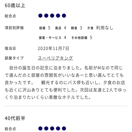
60歳以上
総合点
5
4
3
利用なし
項目別評価
部屋
風呂
朝食
夕食
4
5
接客・サービス
その他設備
2020年11月7日
宿泊日
スーペリアキング
部屋タイプ
自分の誕生日の記念に泊まりました。名前がMなので同じ
で選んだのと部屋の雰囲気がいいなあーと思い選んでとても
良かったです。 観光するのにバス停も近いし、夕食のお店
も近くに沢山ありとても便利でした。次回は友達と2人でゆっ
くり泊まりたいくらい素敵なホテルでした。
40代前半
総合点