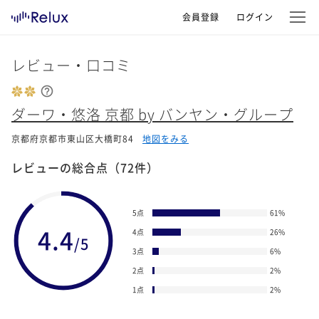
会員登録
ログイン
レビュー・口コミ
ダーワ・悠洛 京都 by バンヤン・グループ
京都府京都市東山区大橋町84
地図をみる
レビューの総合点
（72件）
5点
61
%
4.4
4点
26
%
/5
3点
6
%
2点
2
%
1点
2
%