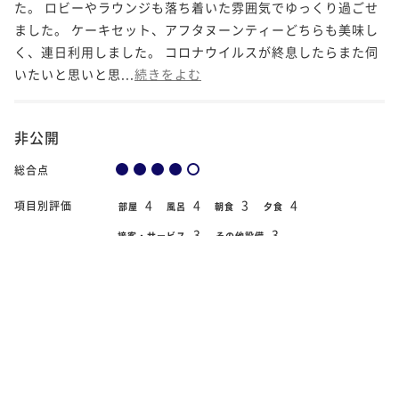
た。 ロビーやラウンジも落ち着いた雰囲気でゆっくり過ごせ
ました。 ケーキセット、アフタヌーンティーどちらも美味し
く、連日利用しました。 コロナウイルスが終息したらまた伺
いたいと思いと思...
続きをよむ
非公開
総合点
4
4
3
4
項目別評価
部屋
風呂
朝食
夕食
3
3
接客・サービス
その他設備
2020年10月3日
宿泊日
クラシックダブル
部屋タイプ
スタッフのみなさんが一生懸命接客されている姿勢がとても
微笑ましく感じました。 落ち着いた雰囲気と美味しい料理を
堪能しました。 月末に再度宿泊する予定です。 よろしくお願
いします。