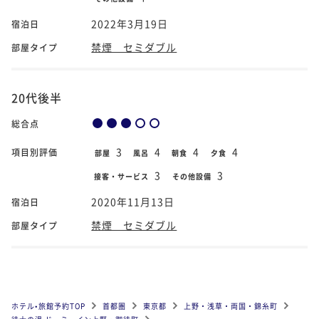
2022年3月19日
宿泊日
禁煙 セミダブル
部屋タイプ
20代後半
総合点
3
4
4
4
項目別評価
部屋
風呂
朝食
夕食
3
3
接客・サービス
その他設備
2020年11月13日
宿泊日
禁煙 セミダブル
部屋タイプ
ホテル•旅館予約TOP
首都圏
東京都
上野・浅草・両国・錦糸町