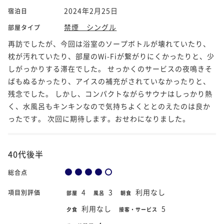
2024年2月25日
宿泊日
禁煙 シングル
部屋タイプ
再訪でしたが、今回は浴室のソープボトルが壊れていたり、
枕が汚れていたり、部屋のWi-Fiが繋がりにくかったりと、少
しがっかりする滞在でした。 せっかくのサービスの夜鳴きそ
ばもぬるかったり、アイスの補充がされていなかったりと、
残念でした。 しかし、コンパクトながらサウナはしっかり熱
く、水風呂もキンキンなので気持ちよくととのえたのは良か
ったです。 次回に期待します。おせわになりました。
40代後半
総合点
4
3
利用なし
項目別評価
部屋
風呂
朝食
利用なし
5
夕食
接客・サービス