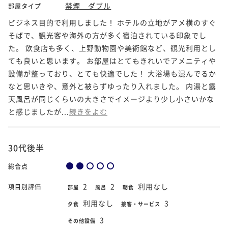
禁煙 ダブル
部屋タイプ
ビジネス目的で利用しました！ ホテルの立地がアメ横のすぐ
そばで、観光客や海外の方が多く宿泊されている印象でし
た。 飲食店も多く、上野動物園や美術館など、観光利用とし
ても良いと思います。 お部屋はとてもきれいでアメニティや
設備が整っており、とても快適でした！ 大浴場も混んでるか
なと思いきや、意外と被らずゆったり入れました。 内湯と露
天風呂が同じくらいの大きさでイメージより少し小さいかな
と感じましたが...
続きをよむ
30代後半
総合点
2
2
利用なし
項目別評価
部屋
風呂
朝食
利用なし
3
夕食
接客・サービス
3
その他設備