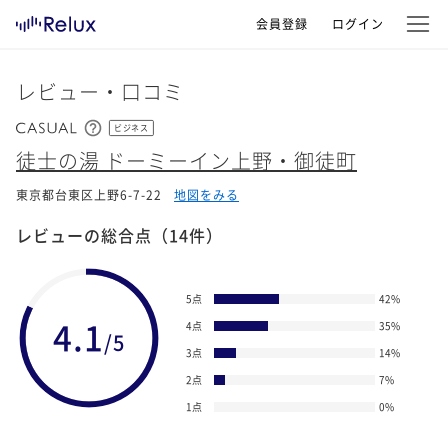
会員登録
ログイン
レビュー・口コミ
ビジネス
徒士の湯 ドーミーイン上野・御徒町
東京都台東区上野6-7-22
地図をみる
レビューの総合点
（14件）
5点
42
%
4.1
4点
35
%
/5
3点
14
%
2点
7
%
1点
0
%