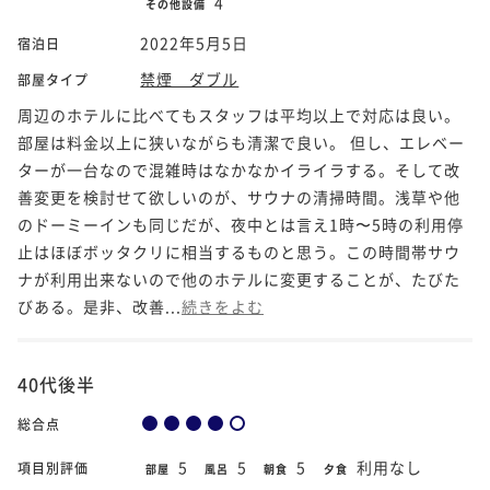
4
その他設備
2022年5月5日
宿泊日
禁煙 ダブル
部屋タイプ
周辺のホテルに比べてもスタッフは平均以上で対応は良い。
部屋は料金以上に狭いながらも清潔で良い。 但し、エレベー
ターが一台なので混雑時はなかなかイライラする。そして改
善変更を検討せて欲しいのが、サウナの清掃時間。浅草や他
のドーミーインも同じだが、夜中とは言え1時〜5時の利用停
止はほぼボッタクリに相当するものと思う。この時間帯サウ
ナが利用出来ないので他のホテルに変更することが、たびた
びある。是非、改善...
続きをよむ
40代後半
総合点
5
5
5
利用なし
項目別評価
部屋
風呂
朝食
夕食