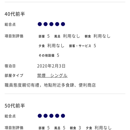
40代前半
総合点
5
利用なし
利用なし
項目別評価
部屋
風呂
朝食
利用なし
5
夕食
接客・サービス
5
その他設備
2020年2月3日
宿泊日
禁煙 シングル
部屋タイプ
職員態度親切有禮，地點附近多食肆、便利商店
50代前半
総合点
5
5
3
利用なし
項目別評価
部屋
風呂
朝食
夕食