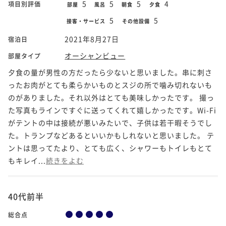
5
5
5
4
項目別評価
部屋
風呂
朝食
夕食
5
5
接客・サービス
その他設備
2021年8月27日
宿泊日
オーシャンビュー
部屋タイプ
夕食の量が男性の方だったら少ないと思いました。串に刺さ
ったお肉がとても柔らかいものとスジの所で噛み切れないも
のがありました。それ以外はとても美味しかったです。 撮っ
た写真もラインですぐに送ってくれて嬉しかったです。Wi-Fi
がテントの中は接続が悪いみたいで、子供は若干暇そうでし
た。トランプなどあるといいかもしれないと思いました。 テ
ントは思ってたより、とても広く、シャワーもトイレもとて
もキレイ...
続きをよむ
40代前半
総合点