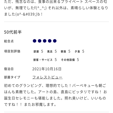
ただ、残念なのは、食事の出来るプライベート スペースの匂
いが、無理でしたf(^_^;) それ以外は、素晴らしい体験となり
ました(o^-&#039;)b !
50代前半
総合点
5
5
5
5
項目別評価
部屋
風呂
朝食
夕食
5
5
接客・サービス
その他設備
2021年10月16日
宿泊日
フォレストビュー
部屋タイプ
初めてのグランピング、理想的でした！バーベキューも朝ご
はんも素敵でした。アートの島、直島にピッタリですね！ お
誕生日セレモニーも堪能しました。照れ臭いけど、いいもの
ですね！！ またお邪魔します。