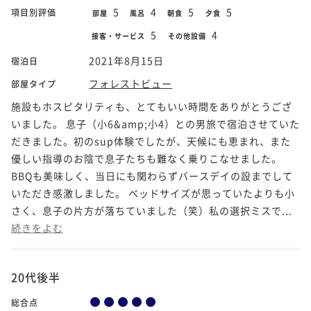
5
4
5
5
項目別評価
部屋
風呂
朝食
夕食
5
4
接客・サービス
その他設備
2021年8月15日
宿泊日
フォレストビュー
部屋タイプ
施設もホスピタリティも、とてもいい時間をありがとうござ
いました。 息子（小6&amp;小4）との男旅で宿泊させていた
だきました。初のsup体験でしたが、天候にも恵まれ、また
優しい指導のお陰で息子たちも難なく乗りこなせました。
BBQも美味しく、当日にも関わらずバースデイの設までして
いただき感激しました。 ベッドサイズが思っていたよりも小
さく、息子の片方が落ちていました（笑）私の選択ミスで...
続きをよむ
20代後半
総合点