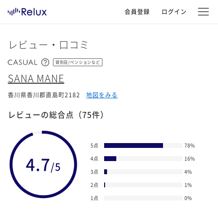
会員登録
ログイン
レビュー・口コミ
貸別荘/ペンションなど
SANA MANE
香川県香川郡直島町2182
地図をみる
レビューの総合点
（75件）
5点
78
%
4.7
4点
16
%
/5
3点
4
%
2点
1
%
1点
0
%