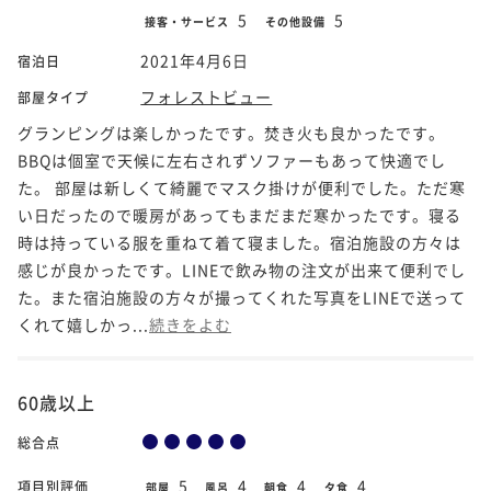
5
5
接客・サービス
その他設備
2021年4月6日
宿泊日
フォレストビュー
部屋タイプ
グランピングは楽しかったです。焚き火も良かったです。
BBQは個室で天候に左右されずソファーもあって快適でし
た。 部屋は新しくて綺麗でマスク掛けが便利でした。ただ寒
い日だったので暖房があってもまだまだ寒かったです。寝る
時は持っている服を重ねて着て寝ました。宿泊施設の方々は
感じが良かったです。LINEで飲み物の注文が出来て便利でし
た。また宿泊施設の方々が撮ってくれた写真をLINEで送って
くれて嬉しかっ...
続きをよむ
60歳以上
総合点
5
4
4
4
項目別評価
部屋
風呂
朝食
夕食