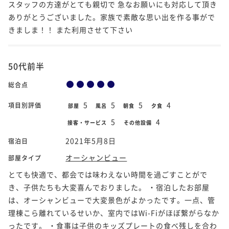
スタッフの方達がとても親切で 急なお願いにも対応して頂き
ありがとうございました。家族で素敵な思い出を作る事がで
きましま！！ また利用させて下さい
50代前半
総合点
5
5
5
4
項目別評価
部屋
風呂
朝食
夕食
5
4
接客・サービス
その他設備
2021年5月8日
宿泊日
オーシャンビュー
部屋タイプ
とても快適で、都会では味わえない時間を過ごすことがで
き、子供たちも大変喜んでおりました。 ・宿泊したお部屋
は、オーシャンビューで大変景色がよかったです。一点、管
理棟こら離れているせいか、室内ではWi-Fiがほぼ繋がらなか
ったです。 ・食事は子供のキッズプレートの食べ残しを合わ