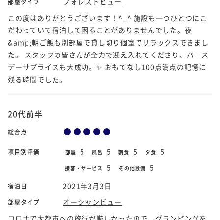
フォレストビュー
部屋タイプ
この度はありがとうございます！^_^ 施設も一つひとつにこ
だわっていて宿泊して困ることがありませんでした。夜
&amp;朝ご飯も別部屋で貸し切り個室でリラックスできまし
た。 スタッフの皆さんが全力で迎え入れてくださり、バース
デーサプライズも大成功。✨ おもてなし100点満点の記憶に
残る時間でした。
20代前半
総合点
5
5
5
5
項目別評価
部屋
風呂
朝食
夕食
5
5
接客・サービス
その他設備
2021年3月3日
宿泊日
オーシャンビュー
部屋タイプ
コロナで大都市への旅行が厳しかったので、グランピングを