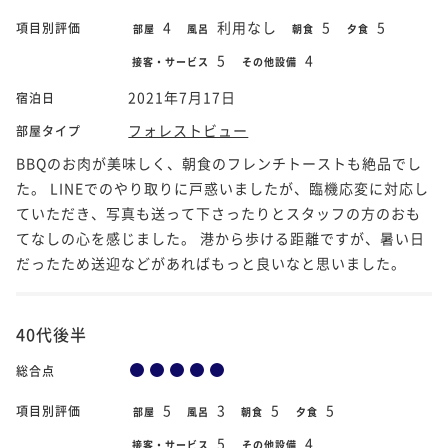
4
利用なし
5
5
項目別評価
部屋
風呂
朝食
夕食
5
4
接客・サービス
その他設備
2021年7月17日
宿泊日
フォレストビュー
部屋タイプ
BBQのお肉が美味しく、朝食のフレンチトーストも絶品でし
た。 LINEでのやり取りに戸惑いましたが、臨機応変に対応し
ていただき、写真も送って下さったりとスタッフの方のおも
てなしの心を感じました。 港から歩ける距離ですが、暑い日
だったため送迎などがあればもっと良いなと思いました。
40代後半
総合点
5
3
5
5
項目別評価
部屋
風呂
朝食
夕食
5
4
接客・サービス
その他設備