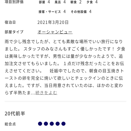
4
4
2
4
項目別評価
部屋
風呂
朝食
夕食
4
4
接客・サービス
その他設備
2021年3月20日
宿泊日
オーシャンビュー
部屋タイプ
雨で少し残念でしたが、とても素敵な場所でいい旅行になり
ました。 スタッフのみなさんもすごく優しかったです！ 夕食
は美味しかったですが、男性には量が少なかったようで、追
加注文させてもらいました。 １点だけ残念だったことをお伝
えさせてください。 妊娠中でしたので、朝食の目玉焼きト
ーストの卵を完全に焼いて欲しいとチェックインのときに伝
えました。ですが、当日用意されていたのは、ほかのと変わ
らず半熟たま...
続きをよむ
20代前半
総合点