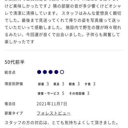
けど美味しかったです♪ 隣の部屋の音が多少響くけどオシャ
レで清潔に清掃しています。 スタッフはみんな愛想良く親切
でした。最後まで見送ってくれて帰りの姿を写真撮って送っ
ていただいって感動しました。 施設内で野生の狸が時々現れ
るみたい、今回運が良くで出会いました。子供らも興奮して
楽しかったです
50代前半
総合点
3
3
3
3
項目別評価
部屋
風呂
朝食
夕食
5
3
接客・サービス
その他設備
2021年11月7日
宿泊日
フォレストビュー
部屋タイプ
スタッフの方の対応は、とても気持ちよくして頂きました。