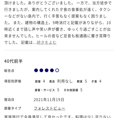
頂けました。ありがとうございました。 一方で、当方徒歩で
行きましたが、案内してくれた夕食の食事処が遠く、タクシ
ーなどがない島内で、行く手筈もなく提案もなく困りまし
た。 また、建物の構造上、9時消灯と記載がありながら、10
時近くまで話し声や笑い声が響き、ゆっくり過ごすことが出
来ませんでした。ヒールの音など足音も板通路に響き耳障り
でした。 記載は...
続きをよむ
40代前半
総合点
4
利用なし
5
4
項目別評価
部屋
風呂
朝食
夕食
5
5
接客・サービス
その他設備
2021年11月19日
宿泊日
フォレストビュー
部屋タイプ
家族旅行で全員満足して良かったです。料理は少し足りない