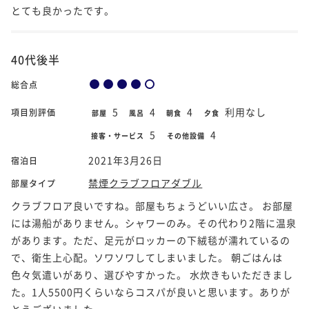
とても良かったです。
40代後半
総合点
5
4
4
利用なし
項目別評価
部屋
風呂
朝食
夕食
5
4
接客・サービス
その他設備
2021年3月26日
宿泊日
禁煙クラブフロアダブル
部屋タイプ
クラブフロア良いですね。部屋もちょうどいい広さ。 お部屋
には湯船がありません。シャワーのみ。その代わり2階に温泉
があります。ただ、足元がロッカーの下絨毯が濡れているの
で、衛生上心配。ソワソワしてしまいました。 朝ごはんは
色々気遣いがあり、選びやすかった。 水炊きもいただきまし
た。1人5500円くらいならコスパが良いと思います。ありが
とうございました。