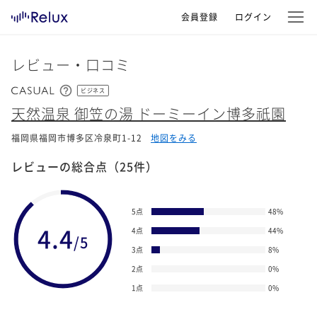
会員登録
ログイン
レビュー・口コミ
ビジネス
天然温泉 御笠の湯 ドーミーイン博多祇園
福岡県福岡市博多区冷泉町1-12
地図をみる
レビューの総合点
（25件）
5点
48
%
4.4
4点
44
%
/5
3点
8
%
2点
0
%
1点
0
%