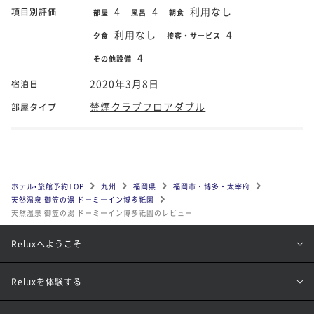
4
4
利用なし
項目別評価
部屋
風呂
朝食
利用なし
4
夕食
接客・サービス
4
その他設備
2020年3月8日
宿泊日
禁煙クラブフロアダブル
部屋タイプ
ホテル•旅館予約TOP
九州
福岡県
福岡市・博多・太宰府
天然温泉 御笠の湯 ドーミーイン博多祇園
天然温泉 御笠の湯 ドーミーイン博多祇園のレビュー
Reluxへようこそ
Reluxを体験する