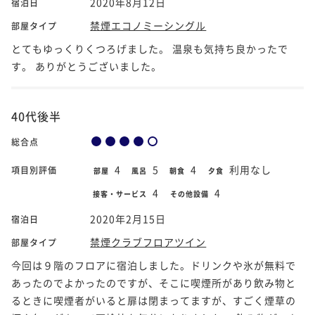
2020年8月12日
宿泊日
禁煙エコノミーシングル
部屋タイプ
とてもゆっくりくつろげました。 温泉も気持ち良かったで
す。 ありがとうございました。
40代後半
総合点
4
5
4
利用なし
項目別評価
部屋
風呂
朝食
夕食
4
4
接客・サービス
その他設備
2020年2月15日
宿泊日
禁煙クラブフロアツイン
部屋タイプ
今回は９階のフロアに宿泊しました。ドリンクや氷が無料で
あったのでよかったのですが、そこに喫煙所があり飲み物と
るときに喫煙者がいると扉は閉まってますが、すごく煙草の