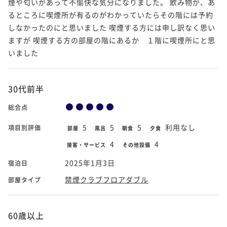
煙や匂いがあって不愉快な気分になりました。 飲み物が、あ
るところに喫煙所が有るのがわかっていたらその階には予約
しなかったのにと思いました 喫煙する方には申し訳なく思い
ますが 喫煙する方の部屋の階にあるか １階に喫煙所にと思
いました
30代前半
総合点
5
5
5
利用なし
項目別評価
部屋
風呂
朝食
夕食
4
4
接客・サービス
その他設備
2025年1月3日
宿泊日
禁煙クラブフロアダブル
部屋タイプ
60歳以上