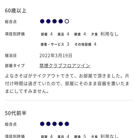
60歳以上
総合点
4
4
4
利用なし
項目別評価
部屋
風呂
朝食
夕食
3
4
接客・サービス
その他設備
2022年3月19日
宿泊日
禁煙クラブフロアツイン
部屋タイプ
よなきそばがテイクアウトできて、お部屋で頂きました。片
付け時間は過ぎていたので、部屋にそのまま容器を置いたま
まにしてすみません。
50代前半
総合点
4
4
5
利用なし
項目別評価
部屋
風呂
朝食
夕食