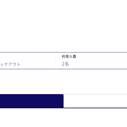
築
で
は
機
回
利用人数
2
名
ックアウト