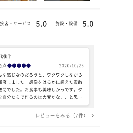
5.0
5.0
接客・サービス
施設・設備
0代後半
合点
2020/10/25
んな感じなのだろうと、ワクワクしながら
邪魔しました。想像をはるかに超えた素敵
空間でした。お食事も美味しかっです。夕
を自分たちで作るのは大変かな、、と思っ
いましたが、素敵なキッチンでみんなでワ
ワイするなんてこと、なかなか出来ないの
レビューをみる（7件）
、とっても美味しく、楽しくいただけまし
。スタッフの方も優しく、素敵ですし、建