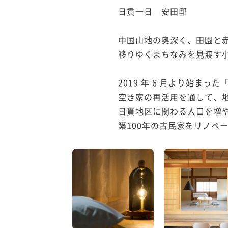
日貫一日　安田邸

中国山地の奥深く、田園と赤
移りゆくまちなみを見渡す小
2019 年 6 月より始まっ
空き家の再活用を通して、地
日貫地区に関わる人口を増や
築100年の古民家をリノベー