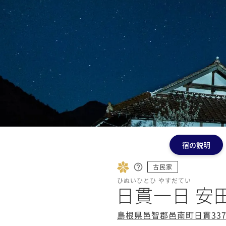
宿の説明
古民家
ひぬいひとひ やすだてい
日貫一日 安
島根県邑智郡邑南町日貫337