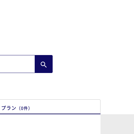
された方も素晴らしいんだろうなとみんな
盛り上がりました。少し遠いので、簡単に
行けませんが、それがまた特別感があり、
会があればまたぜひお伺いしたいです。今
は素敵な時間をありがとうございました。
プラン
（
0
件
）