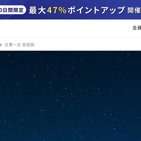
会
日貫一日 安田邸