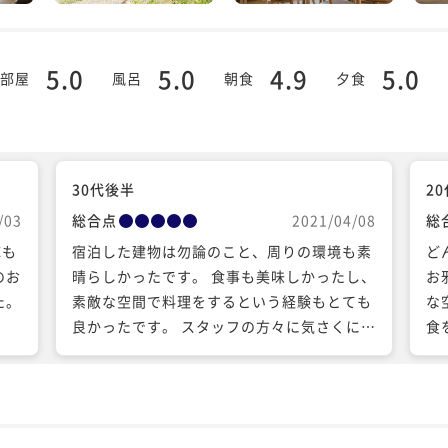
5.0
5.0
4.9
5.0
部屋
風呂
朝食
夕食
30代後半
2
/03
総合点
2021/04/08
総
応も
宿泊した建物は勿論のこと、周りの環境も素
ど
のお
晴らしかったです。 食事も美味しかったし、
お
た。
素敵な空間で料理をするという経験もとても
な
良かったです。 スタッフの方々に気さくに接
食
していただき心地よく過ごせました。看板犬
て
もっちゃん、すごく可愛くて癒されました。
イ
ありがとうございました！
で
た