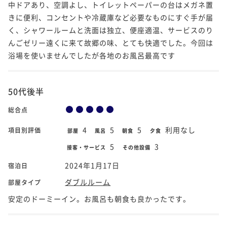
中ドアあり、空調よし、トイレットペーパーの台はメガネ置
きに便利、コンセントや冷蔵庫など必要なものにすぐ手が届
く、シャワールームと洗面は独立、便座適温、サービスのり
んごゼリー遠くに来て故郷の味、とても快適でした。今回は
浴場を使いませんでしたが各地のお風呂最高です
50代後半
総合点
4
5
5
利用なし
項目別評価
部屋
風呂
朝食
夕食
5
3
接客・サービス
その他設備
2024年1月17日
宿泊日
ダブルルーム
部屋タイプ
安定のドーミーイン。お風呂も朝食も良かったです。