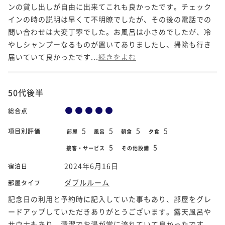
ンの貸し出しが自由に出来てこれも良かったです。チェック
インの時の説明は早くて不明瞭でしたが、その後の電話での
問い合わせは大変丁寧でした。お風呂は小さめでしたが、冷
やしシャンプーなるものが置いてありましたし、掃除も行き
届いていて良かったです...
続きをよむ
50代後半
総合点
5
5
5
5
項目別評価
部屋
風呂
朝食
夕食
5
5
接客・サービス
その他設備
2024年6月16日
宿泊日
ダブルルーム
部屋タイプ
記念日の利用と予約時に記入していた事もあり、部屋をグレ
ードアップしていただきありがとうございます。露天風呂や
サウナもあり、清潔でお湯が常に流れていて良かったです。