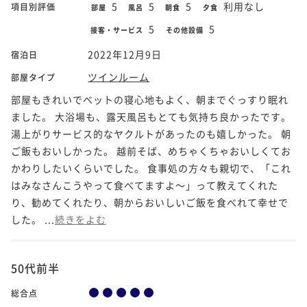
5
5
5
利用なし
項目別評価
部屋
風呂
朝食
夕食
5
5
接客・サービス
その他設備
2022年12月9日
宿泊日
ツインルーム
部屋タイプ
部屋もきれいでベットの寝心地もよく、朝までぐっすり眠れ
ました。 大浴場も、露天風呂もとても気持ち良かったです。
湯上がりサービス的なヤクルトがあったのも嬉しかった。 朝
ご飯もおいしかった。 越前そば、めちゃくちゃおいしくてお
かわりしたいくらいでした。 食事処の方々も親切で、「これ
はみなさんこうやって食べてますよ～」って教えてくれた
り、勧めてくれたり、朝からおいしいご飯を食べれて幸せで
した。 ...
続きをよむ
50代前半
総合点