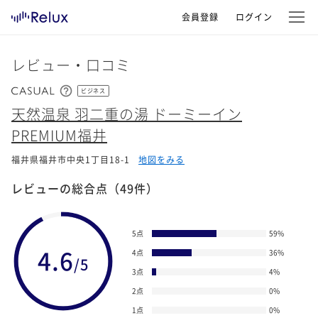
会員登録
ログイン
レビュー・口コミ
ビジネス
天然温泉 羽二重の湯 ドーミーイン
PREMIUM福井
福井県福井市中央1丁目18-1
地図をみる
レビューの総合点
（49件）
5点
59
%
4.6
4点
36
%
/5
3点
4
%
2点
0
%
1点
0
%