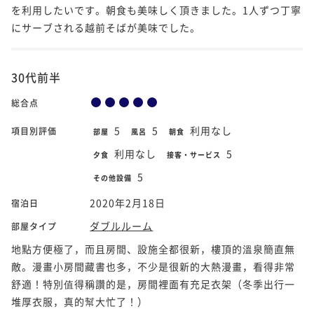
を利用したいです。朝食も美味しく頂きました。1人ずつ丁寧
にサーブされる越前そばが美味でした。
30代前半
総合点
5
5
利用なし
項目別評価
部屋
風呂
朝食
利用なし
5
夕食
接客・サービス
5
その他設備
2020年2月18日
宿泊日
ダブルルーム
部屋タイプ
地點方便極了，而且房間、設施全都很新，樓頂的溫泉簡直無
敵。漫畫小房間藏書也多，不少是很新的大熱漫畫，看得非常
舒適！特別值得稱讚的是，房間裡面有充足衣架（冬季出行一
堆厚衣服，真的幫大忙了！）