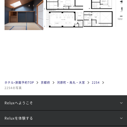
ホテル•旅館予約TOP
京都府
河原町・烏丸・大宮
2254
2254の写真
Reluxへようこそ
Reluxを体験する