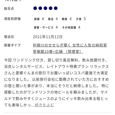
総合点
4
4
4
5
項目別評価
部屋
風呂
朝食
夕食
4
4
接客・サービス
その他設備
2021年11月12日
宿泊日
利根川のせせらぎ聞く 女性に人気の純和室
部屋タイプ
登竜館10畳+広縁 （禁煙室）
今回 ワンドリンク付き、貸し切り風呂無料、飲み放題付き、
浴衣レンタルサービス、レイトアウト特典プラン リラックス
さんと愛郷ぐんまの割引でお腹いっぱいコスパ最強で大満足
になりました。 以前旅行会社に勤務されていた方におすすめ
の宿と聞いた事があり、本当にそうだと納得しました。 特に
感動したのがワンドリンクの地ビールを頼みましたが、マイ
ルドで飲みやすくジュースのようにイッキ飲み出来る程とっ
ても美味しかっ...
続きをよむ