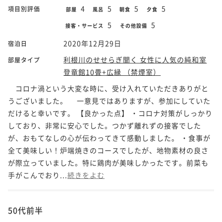
4
5
5
5
項目別評価
部屋
風呂
朝食
夕食
5
5
接客・サービス
その他設備
2020年12月29日
宿泊日
利根川のせせらぎ聞く 女性に人気の純和室
部屋タイプ
登竜館10畳+広縁 （禁煙室）
コロナ渦という大変な時に、受け入れていただきありがと
うございました。 一意見ではありますが、参加にしていた
だけると幸いです。 【良かった点】 ・コロナ対策がしっかり
しており、非常に安心でした。つかず離れずの接客でした
が、おもてなしの心が伝わってきて感動しました。 ・食事が
全て美味しい！炉端焼きのコースでしたが、地物素材の良さ
が際立っていました。特に鶏肉が美味しかったです。前菜も
手がこんでおり...
続きをよむ
50代前半