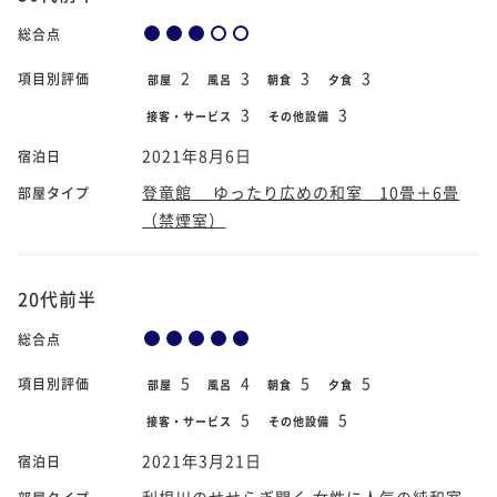
総合点
2
3
3
3
項目別評価
部屋
風呂
朝食
夕食
3
3
接客・サービス
その他設備
2021年8月6日
宿泊日
登竜館 ゆったり広めの和室 10畳＋6畳
部屋タイプ
（禁煙室）
20代前半
総合点
5
4
5
5
項目別評価
部屋
風呂
朝食
夕食
5
5
接客・サービス
その他設備
2021年3月21日
宿泊日
利根川のせせらぎ聞く 女性に人気の純和室