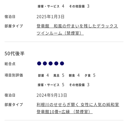
4
3
接客・サービス
その他設備
2025年1月3日
宿泊日
登竜館 和風の佇まいを残したデラックス
部屋タイプ
ツインルーム（禁煙室）
50代後半
総合点
4
5
4
5
項目別評価
部屋
風呂
朝食
夕食
5
3
接客・サービス
その他設備
2024年9月13日
宿泊日
利根川のせせらぎ聞く 女性に人気の純和室
部屋タイプ
登竜館10畳+広縁 （禁煙室）