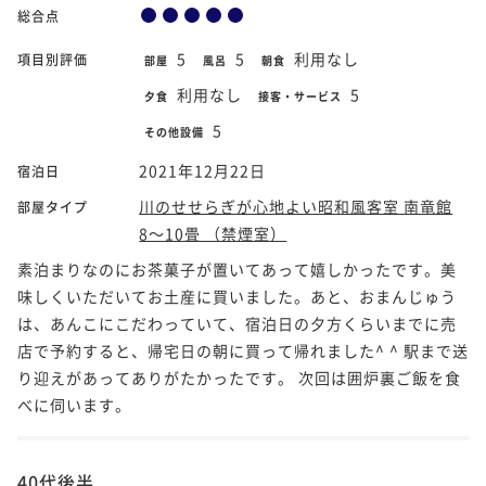
総合点
5
5
利用なし
項目別評価
部屋
風呂
朝食
利用なし
5
夕食
接客・サービス
5
その他設備
2021年12月22日
宿泊日
川のせせらぎが心地よい昭和風客室 南竜館
部屋タイプ
8～10畳 （禁煙室）
素泊まりなのにお茶菓子が置いてあって嬉しかったです。美
味しくいただいてお土産に買いました。あと、おまんじゅう
は、あんこにこだわっていて、宿泊日の夕方くらいまでに売
店で予約すると、帰宅日の朝に買って帰れました^ ^ 駅まで送
り迎えがあってありがたかったです。 次回は囲炉裏ご飯を食
べに伺います。
40代後半