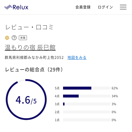
会員登録
ログイン
レビュー・口コミ
旅館
温もりの宿 辰巳館
群馬県利根郡みなかみ町上牧2052
地図をみる
レビューの総合点
（29件）
5点
62
%
4.6
4点
34
%
/5
3点
3
%
2点
0
%
1点
0
%