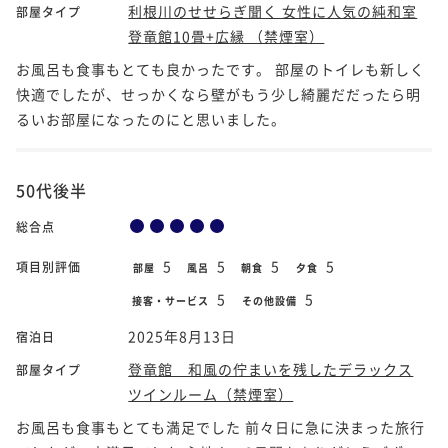
利根川のせせらぎ聞く 女性に人気の純和室
部屋タイプ
登竜館10畳+広縁 （禁煙室）
お風呂も食事もとても良かったです。 部屋のトイレも新しく
快適でしたが、せっかくなら壁がもう少し綺麗だだったら明
るいお部屋になったのにと思いました。
50代後半
総合点
5
5
5
5
項目別評価
部屋
風呂
朝食
夕食
5
5
接客・サービス
その他設備
2025年8月13日
宿泊日
登竜館 和風の佇まいを残したデラックス
部屋タイプ
ツインルーム（禁煙室）
お風呂も食事もとても満足でした 前々日に急に決まった旅行