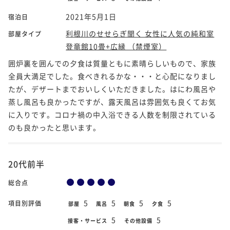
2021年5月1日
宿泊日
利根川のせせらぎ聞く 女性に人気の純和室
部屋タイプ
登竜館10畳+広縁 （禁煙室）
囲炉裏を囲んでの夕食は質量ともに素晴らしいもので、家族
全員大満足でした。食べきれるかな・・・と心配になりまし
たが、デザートまでおいしくいただきました。はにわ風呂や
蒸し風呂も良かったですが、露天風呂は雰囲気も良くてお気
に入りです。コロナ禍の中入浴できる人数を制限されている
のも良かったと思います。
20代前半
総合点
5
5
5
5
項目別評価
部屋
風呂
朝食
夕食
5
5
接客・サービス
その他設備