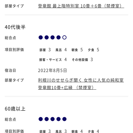
登竜館 最上階特別室 10畳＋6畳（禁煙室）
部屋タイプ
40代後半
総合点
3
4
5
5
項目別評価
部屋
風呂
朝食
夕食
4
3
接客・サービス
その他設備
2022年8月5日
宿泊日
利根川のせせらぎ聞く 女性に人気の純和室
部屋タイプ
登竜館10畳+広縁 （禁煙室）
60歳以上
総合点
3
3
4
4
項目別評価
部屋
風呂
朝食
夕食