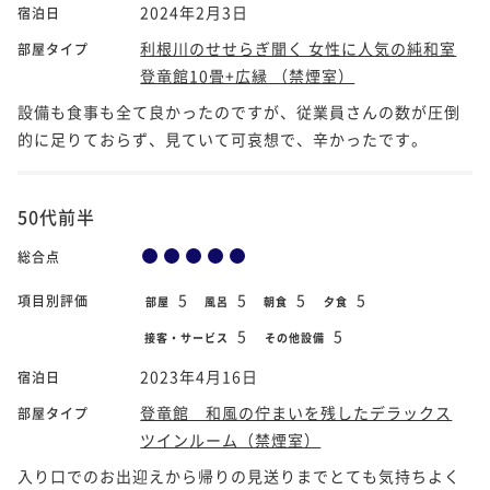
2024年2月3日
宿泊日
利根川のせせらぎ聞く 女性に人気の純和室
部屋タイプ
登竜館10畳+広縁 （禁煙室）
設備も食事も全て良かったのですが、従業員さんの数が圧倒
的に足りておらず、見ていて可哀想で、辛かったです。
50代前半
総合点
5
5
5
5
項目別評価
部屋
風呂
朝食
夕食
5
5
接客・サービス
その他設備
2023年4月16日
宿泊日
登竜館 和風の佇まいを残したデラックス
部屋タイプ
ツインルーム（禁煙室）
入り口でのお出迎えから帰りの見送りまでとても気持ちよく