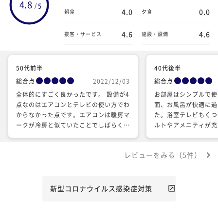
4.8
5
/
4.0
0.0
朝食
夕食
4.6
4.6
接客・サービス
施設・設備
50代前半
40代後半
総合点
2022/12/03
総合点
全体的にすごく良かったです。 設備が4
お部屋はシンプルで使
点なのはエアコンとテレビの使い方でわ
面、お風呂が快適に過
からなかった点です。エアコンは暖房マ
た。浴室テレビもくつ
ークが冷房と似ていたことでしばらく間
ルトやアメニティが充
違えて冷房をつけていました。 あとテ
しいです。また利用し
レビの電源がうまくoffに出来なくて困
レビューをみる（5件）
りましたがホテルの方に対応していただ
きました。
新型コロナウイルス感染症対策