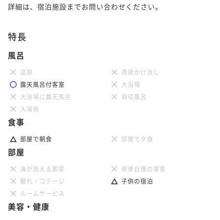
より徒歩3分〜
朝食付き
現地決済可
事前決済可
IN 15:00 - 28:00 OUT11:00
詳細は、宿泊施設までお問い合わせください。
ポイント即利用で
最大7％OFF
朝食付き
現地決済可
事前決済可
IN 15:00 - 28:00 OUT11:00
¥30,240~
ポイント即利用で
最大7％OFF
特長
¥ 28,123 ~
2名
¥46,440~
¥ 43,189 ~
風呂
2名
温泉
源泉かけ流し
ポイントアップ
【早割28／朝食付】早めの予約がお得〜目黒駅西口よ
露天風呂付客室
大浴場
ポイントアップ
り徒歩3分〜
大浴場に露天風呂
貸切風呂
【3連泊プラン／素泊まり】3泊以上でお得～目黒駅西
入湯税
口より徒歩3分～
朝食付き
現地決済可
事前決済可
IN 15:00 - 28:00 OUT11:00
食事
ポイント即利用で
最大7％OFF
素泊まり
現地決済可
事前決済可
IN 15:00 - 24:45 OUT11:00
¥30,420~
部屋で朝食
部屋で夕食
ポイント即利用で
最大7％OFF
¥ 28,290 ~
部屋
2名
¥62,050~
¥ 57,706 ~
2名
海が見える客室
夜景自慢の客室
ポイントアップ
離れ・コテージ
子供の宿泊
【2連泊プラン／素泊まり】2泊以上でお得～目黒駅西
ルームサービス
ポイントアップ
美容・健康
口より徒歩3分～
【3連泊プラン／朝食付】3泊以上でお得〜目黒駅西口
より徒歩3分〜