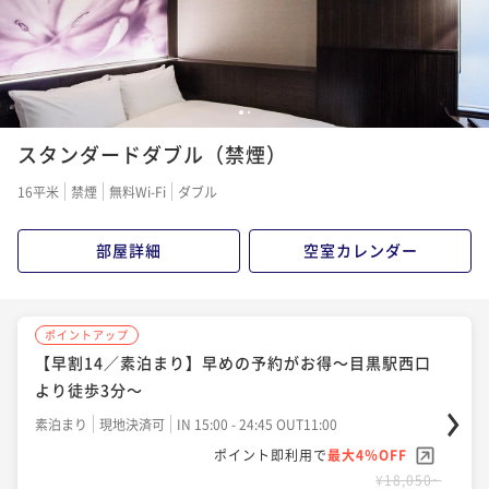
ポイント即利用で
最大7％OFF
¥18,000~
¥ 16,740 ~
2名
1
2
ポイントアップ
スタンダードダブル（禁煙）
【早割14／朝食付】早めの予約がお得～目黒駅西口よ
り徒歩3分～
16平米
禁煙
無料Wi-Fi
ダブル
朝食付き
現地決済可
事前決済可
IN 15:00 - 24:45 OUT11:00
ポイント即利用で
最大7％OFF
部屋詳細
空室カレンダー
¥18,810~
¥ 17,493 ~
2名
ポイントアップ
【早割14／素泊まり】早めの予約がお得～目黒駅西口
ポイントアップ
より徒歩3分～
【早割45／素泊まり】早めの予約がお得～目黒駅西口
より徒歩3分～
素泊まり
現地決済可
IN 15:00 - 24:45 OUT11:00
ポイント即利用で
最大4％OFF
素泊まり
現地決済可
事前決済可
IN 15:00 - 28:00 OUT11:00
¥18,050~
ポイント即利用で
最大7％OFF