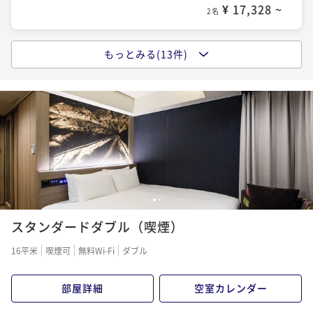
¥ 17,328 ~
2名
¥19,550~
¥ 18,181 ~
2名
もっとみる(13件)
ポイントアップ
【今が予約どき】【素泊まり】スタンダードプラン〜
ポイントアップ
目黒駅西口より徒歩3分～
【今が予約どき】【朝食付】スタンダードプラン～目
黒駅西口より徒歩3分～
素泊まり
現地決済可
事前決済可
IN 15:00 - 28:00 OUT11:00
ポイント即利用で
最大7％OFF
朝食付き
現地決済可
事前決済可
IN 15:00 - 28:00 OUT11:00
¥19,000~
ポイント即利用で
最大7％OFF
¥ 17,670 ~
2名
¥19,800~
¥ 18,414 ~
2名
1
2
ポイントアップ
スタンダードダブル（喫煙）
【早割14／朝食付】早めの予約がお得～目黒駅西口よ
ポイントアップ
り徒歩3分～
【早割28／素泊まり】早めの予約がお得～目黒駅西口
16平米
喫煙可
無料Wi-Fi
ダブル
より徒歩3分～
朝食付き
現地決済可
事前決済可
IN 15:00 - 24:45 OUT11:00
ポイント即利用で
最大7％OFF
素泊まり
現地決済可
事前決済可
IN 15:00 - 28:00 OUT11:00
部屋詳細
空室カレンダー
¥19,760~
ポイント即利用で
最大7％OFF