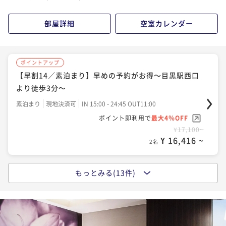
部屋詳細
空室カレンダー
ポイントアップ
【早割14／素泊まり】早めの予約がお得～目黒駅西口
より徒歩3分～
素泊まり
現地決済可
IN 15:00 - 24:45 OUT11:00
ポイント即利用で
最大4％OFF
¥17,100~
¥ 16,416 ~
2名
もっとみる(13件)
ポイントアップ
【今が予約どき】【素泊まり】スタンダードプラン〜
目黒駅西口より徒歩3分～
素泊まり
現地決済可
事前決済可
IN 15:00 - 28:00 OUT11:00