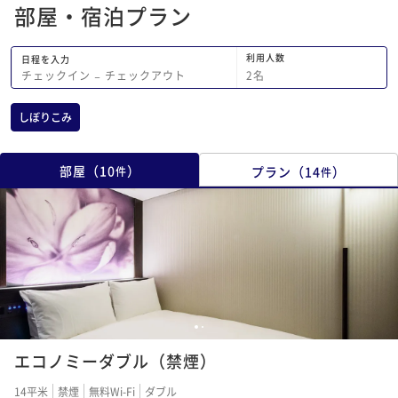
部屋・宿泊プラン
利用人数
日程を入力
2
名
チェックイン
−
チェックアウト
しぼりこみ
部屋
（
10
）
プラン
（
14
）
件
件
1
2
エコノミーダブル（禁煙）
14平米
禁煙
無料Wi-Fi
ダブル