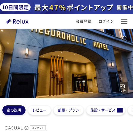
会員登録
ログイン
37
枚
1
2
3
4
5
宿の説明
レビュー
部屋・プラン
施設・サービス
コンセプト