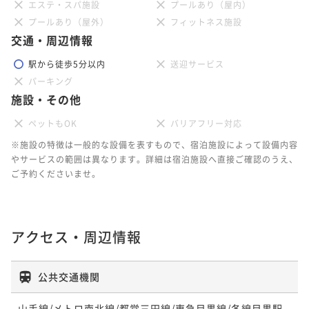
素泊まり
現地決済可
事前決済可
IN 15:00 - 28:00 OUT11:00
エステ・スパ施設
プールあり（屋内）
ポイント即利用で
最大7％OFF
朝食付き
現地決済可
事前決済可
IN 15:00 - 24:45 OUT11:00
プールあり（屋外）
フィットネス施設
¥46,800~
交通・周辺情報
ポイント即利用で
最大7％OFF
¥ 43,524 ~
2名
¥66,640~
駅から徒歩5分以内
送迎サービス
¥ 61,975 ~
2名
パーキング
施設・その他
ポイントアップ
【2連泊プラン／朝食付】2泊以上でお得〜目黒駅西口
ペットもOK
バリアフリー対応
より徒歩3分〜
※施設の特徴は一般的な設備を表すもので、宿泊施設によって設備内容
朝食付き
現地決済可
事前決済可
IN 15:00 - 28:00 OUT11:00
やサービスの範囲は異なります。詳細は宿泊施設へ直接ご確認のうえ、
ポイント即利用で
最大7％OFF
ご予約くださいませ。
¥50,040~
¥ 46,537 ~
2名
アクセス・周辺情報
ポイントアップ
【3連泊プラン／素泊まり】3泊以上でお得～目黒駅西
公共交通機関
口より徒歩3分～
素泊まり
現地決済可
事前決済可
IN 15:00 - 24:45 OUT11:00
山手線/メトロ南北線/都営三田線/東急目黒線/各線目黒駅