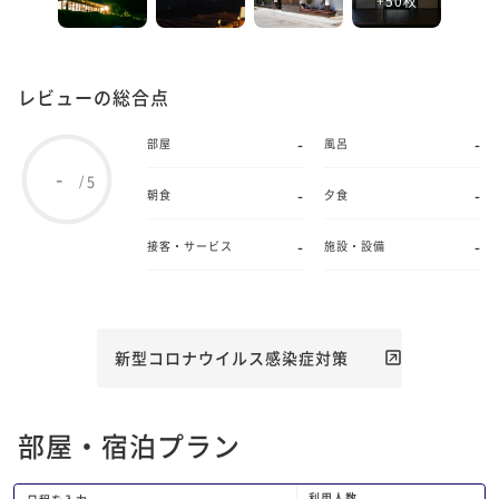
レビューの総合点
-
-
部屋
風呂
-
5
/
-
-
朝食
夕食
-
-
接客・サービス
施設・設備
新型コロナウイルス感染症対策
部屋・宿泊プラン
利用人数