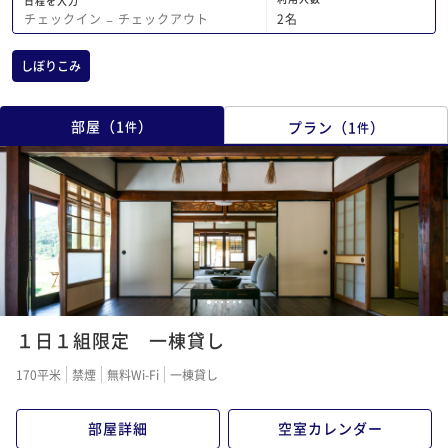
日程を入力
2
名
チェックイン
−
チェックアウト
しぼりこみ
部屋
（
1
）
プラン
（
1
）
件
件
1
2
3
4
5
6
１日１組限定 一棟貸し
170平米
禁煙
無料Wi-Fi
一棟貸し
部屋詳細
空室カレンダー