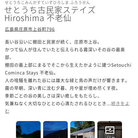
せとうちこみんかすていずひろしま ふろうせん
せとうち古民家ステイズ
Hiroshima 不老仙
広島県庄原市上谷町796
長い谷沿いに棚田と民家が続く、庄原市上谷。

かつて仙人が住んでいたと伝えられる霧深いその谷の最奥
部、

棚田の最上部にまるでそこから生えたかように建つSetouchi 
Cominca Stays 不老仙。

人の喧騒を離れた谷には雄大な緑と鳥の声だけが響きます。

霧の早朝、深い青に沈む夕暮、月や星が埋め尽くす夜。

季節ごとの谷の美しさは深い癒しをもたらし、

気兼ねなく大切なひととの心満たされるひととき...
続きをよ
む
+50枚