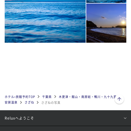
ページトップへ
ホテル•旅館予約TOP
千葉県
木更津・館山・南房総・鴨川・九十九里
安房温泉
さざね
さざねの写真
Reluxへようこそ