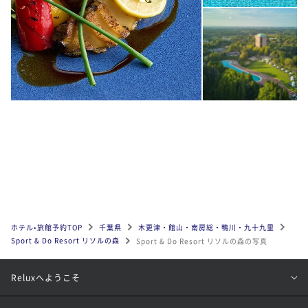
ホテル•旅館予約TOP
千葉県
木更津・館山・南房総・鴨川・九十九里
Sport & Do Resort リソルの森
Sport & Do Resort リソルの森の写真
Reluxへようこそ