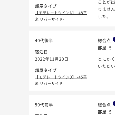
ことが出
部屋タイプ
りませ
【モデレートツインA】 -48平
した。 
米 リバーサイド-
40代後半
総合点
部屋
5
宿泊日
2022年11月20日
とにか
いただ
部屋タイプ
【モデレートツインB】 -45平
米 リバーサイド-
50代前半
総合点
部屋
5