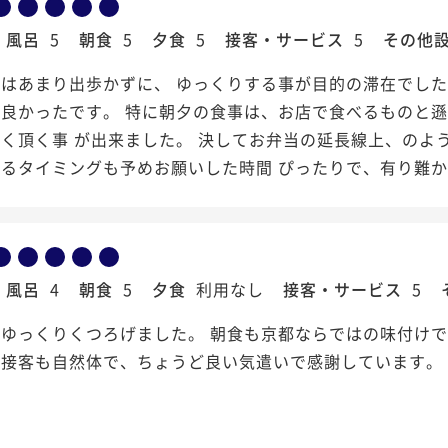
風呂
5
朝食
5
夕食
5
接客・サービス
5
その他
はあまり出歩かずに、 ゆっくりする事が目的の滞在でした
良かったです。 特に朝夕の食事は、お店で食べるものと遜
く頂く事 が出来ました。 決してお弁当の延長線上、のよう
るタイミングも予めお願いした時間 ぴったりで、有り難
風呂
4
朝食
5
夕食
利用なし
接客・サービス
5
ゆっくりくつろげました。 朝食も京都ならではの味付けで
接客も自然体で、ちょうど良い気遣いで感謝しています。