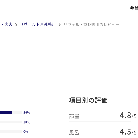
会
丸・大宮
リヴェルト京都鴨川
リヴェルト京都鴨川のレビュー
項目別の評価
4.8
86
%
部屋
/5
10
%
4.5
風呂
/5
0
%