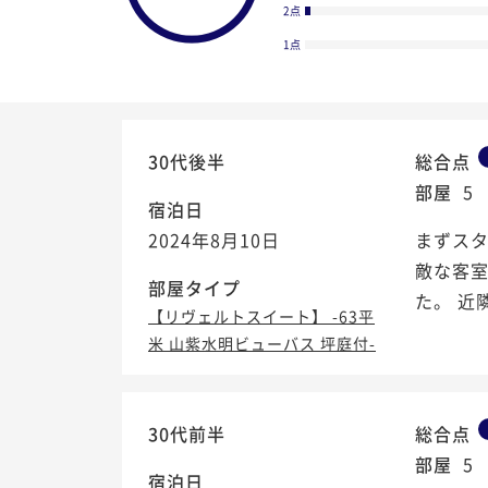
2点
1点
30代後半
総合点
部屋
5
宿泊日
2024年8月10日
まずス
敵な客
部屋タイプ
た。 近
【リヴェルトスイート】 -63平
米 山紫水明ビューバス 坪庭付-
4.8
/5
30代前半
総合点
部屋
5
宿泊日