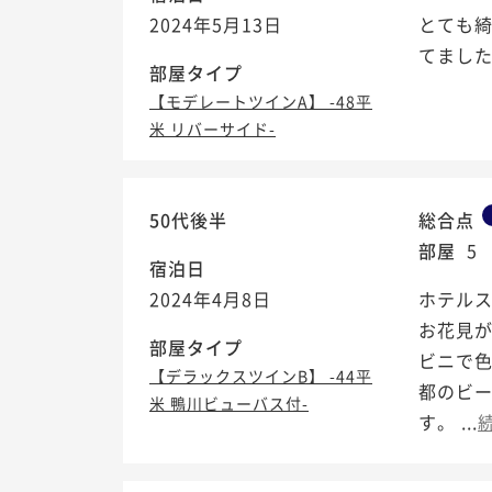
2024年5月13日
とても
てました
部屋タイプ
【モデレートツインA】 -48平
米 リバーサイド-
50代後半
総合点
部屋
5
宿泊日
2024年4月8日
ホテル
お花見
部屋タイプ
ビニで
【デラックスツインB】 -44平
都のビー
米 鴨川ビューバス付-
す。 ...