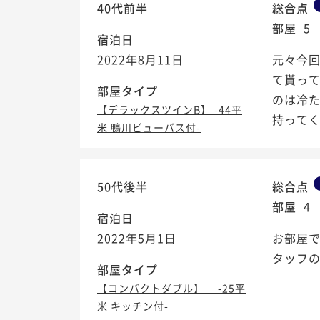
40代前半
総合点
部屋
5
宿泊日
2022年8月11日
元々今回
て貰って
部屋タイプ
のは冷た
【デラックスツインB】 -44平
持ってく
米 鴨川ビューバス付-
50代後半
総合点
部屋
4
宿泊日
2022年5月1日
お部屋で
タッフの
部屋タイプ
【コンパクトダブル】 -25平
米 キッチン付-