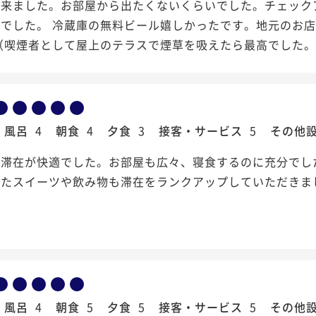
来ました。お部屋から出たくないくらいでした。チェック
んでした。 冷蔵庫の無料ビール嬉しかったです。地元のお
（喫煙者として屋上のテラスで煙草を吸えたら最高でした
風呂
4
朝食
4
夕食
3
接客・サービス
5
その他
く滞在が快適でした。お部屋も広々、寝食するのに充分でし
いたスイーツや飲み物も滞在をランクアップしていただきま
風呂
4
朝食
5
夕食
5
接客・サービス
5
その他