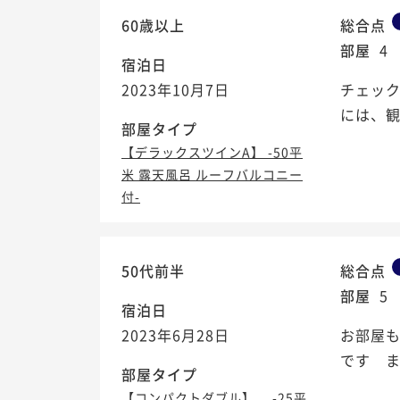
60歳以上
総合点
部屋
4
宿泊日
2023年10月7日
チェッ
には、
部屋タイプ
【デラックスツインA】 -50平
米 露天風呂 ルーフバルコニー
付-
50代前半
総合点
部屋
5
宿泊日
2023年6月28日
お部屋
です 
部屋タイプ
【コンパクトダブル】 -25平