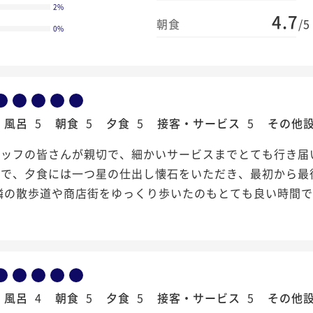
2
%
4.7
朝食
/5
0
%
風呂
5
朝食
5
夕食
5
接客・サービス
5
その他
タッフの皆さんが親切で、細かいサービスまでとても行き届
室で、夕食には一つ星の仕出し懐石をいただき、最初から最
隣の散歩道や商店街をゆっくり歩いたのもとても良い時間
風呂
4
朝食
5
夕食
5
接客・サービス
5
その他