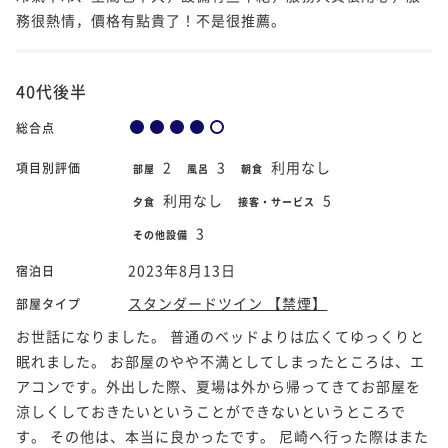
務很熱情，價格有點貴了！不是很推薦。
40代後半
総合点
2
3
利用なし
項目別評価
部屋
風呂
朝食
利用なし
5
夕食
接客・サービス
3
その他設備
2023年8月13日
宿泊日
スタンダードツイン 【禁煙】
部屋タイプ
お世話になりました。 普通のベッドよりは広くてゆっくりと
眠れました。 お部屋のやや不満としてしまったところは、エ
アコンです。外出した際、夏場は外から帰ってきてお部屋を
涼しくしておきたいということができないというところで
す。 その他は、本当に良かったです。 尼崎へ行った際はまた