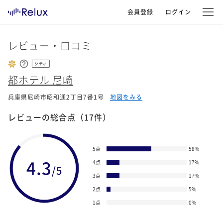
会員登録
ログイン
レビュー・口コミ
シティ
都ホテル 尼崎
兵庫県尼崎市昭和通2丁目7番1号
地図をみる
レビューの総合点
（17件）
5点
58
%
4.3
4点
17
%
/5
3点
17
%
2点
5
%
1点
0
%