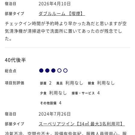
2026年4月10日
宿泊日
ダブルルーム 【喫煙】
部屋タイプ
チェックイン時間が予約時より早かった為だと思いますが空
気清浄機が清掃途中で洗面所に置いてあったのが残念でし
た。
40代後半
総合点
2
利用なし
利用なし
項目別評価
部屋
風呂
朝食
利用なし
4
夕食
接客・サービス
4
その他設備
2024年7月26日
宿泊日
スーペリアツイン【34㎡ 最大3名利用可】
部屋タイプ
冷氣不冷、空間也不大，設備有些年紀，服務人員很用心，服