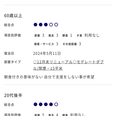
60歳以上
総合点
3
3
1
利用なし
項目別評価
部屋
風呂
朝食
夕食
3
3
接客・サービス
その他設備
2024年5月11日
宿泊日
◇12月末リニューアル◇モデレートダブ
部屋タイプ
ル/禁煙・15平米
朝食付きの意味がない 自分で支度をしない事が希望
20代後半
総合点
5
4
利用なし
項目別評価
部屋
風呂
朝食