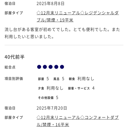
2025年8月8日
宿泊日
◇12月末リニューアル◇レジデンシャルダ
部屋タイプ
ブル/禁煙・19平米
流し台がある客室が初めてでした。とても便利でした。また
利用したいと思いました。
40代前半
総合点
5
5
利用なし
項目別評価
部屋
風呂
朝食
利用なし
4
夕食
接客・サービス
5
その他設備
2025年7月20日
宿泊日
◇12月末リニューアル◇コンフォートダブ
部屋タイプ
ル/禁煙・16平米