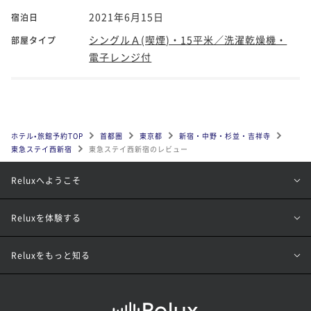
2021年6月15日
宿泊日
シングルＡ(喫煙)・15平米／洗濯乾燥機・
部屋タイプ
電子レンジ付
ホテル•旅館予約TOP
首都圏
東京都
新宿・中野・杉並・吉祥寺
東急ステイ西新宿
東急ステイ西新宿のレビュー
Reluxへようこそ
Reluxを体験する
Reluxをもっと知る