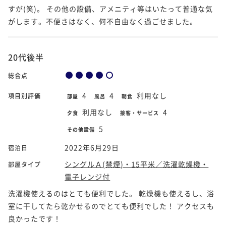
すが(笑)。 その他の設備、アメニティ等はいたって普通な気
がします。不便さはなく、何不自由なく過ごせました。
20代後半
総合点
4
4
利用なし
項目別評価
部屋
風呂
朝食
利用なし
4
夕食
接客・サービス
5
その他設備
2022年6月29日
宿泊日
シングルＡ(禁煙)・15平米／洗濯乾燥機・
部屋タイプ
電子レンジ付
洗濯機使えるのはとても便利でした。 乾燥機も使えるし、浴
室に干してたら乾かせるのでとても便利でした！ アクセスも
良かったです！