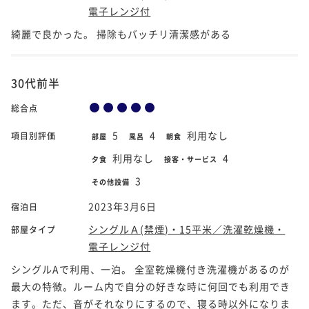
電子レンジ付
綺麗で良かった。 掃除もバッチリ清潔感がある
30代前半
総合点
5
4
利用なし
項目別評価
部屋
風呂
朝食
利用なし
4
夕食
接客・サービス
3
その他設備
2023年3月6日
宿泊日
シングルＡ(禁煙)・15平米／洗濯乾燥機・
部屋タイプ
電子レンジ付
シングルAで利用、一泊。 全室乾燥機付き洗濯機があるのが
最大の特徴。ルーム内で自分の好きな時に何回でも利用でき
ます。ただ、音がそれなりにするので、寝る時以外になりま