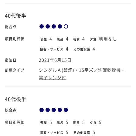
40代後半
総合点
4
4
4
利用なし
項目別評価
部屋
風呂
朝食
夕食
4
4
接客・サービス
その他設備
2021年6月15日
宿泊日
シングルＡ(禁煙)・15平米／洗濯乾燥機・
部屋タイプ
電子レンジ付
40代後半
総合点
5
5
5
5
項目別評価
部屋
風呂
朝食
夕食
5
5
接客・サービス
その他設備