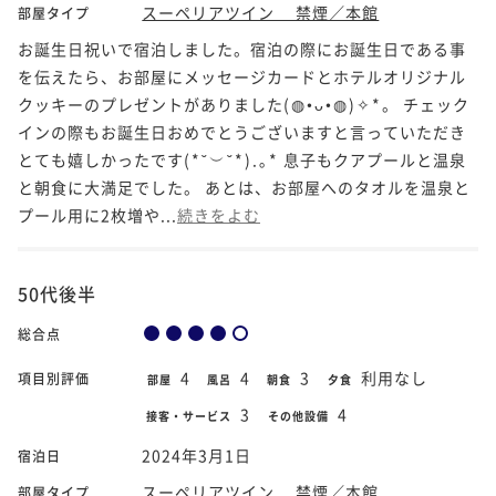
スーペリアツイン 禁煙／本館
部屋タイプ
お誕生日祝いで宿泊しました。宿泊の際にお誕生日である事
を伝えたら、お部屋にメッセージカードとホテルオリジナル
クッキーのプレゼントがありました(⁠◍⁠•⁠ᴗ⁠•⁠◍⁠)⁠✧⁠*⁠。 チェック
インの際もお誕生日おめでとうございますと言っていただき
とても嬉しかったです(⁠*⁠˘⁠︶⁠˘⁠*⁠)⁠.⁠｡⁠*⁠ 息子もクアプールと温泉
と朝食に大満足でした。 あとは、お部屋へのタオルを温泉と
プール用に2枚増や...
続きをよむ
50代後半
総合点
4
4
3
利用なし
項目別評価
部屋
風呂
朝食
夕食
3
4
接客・サービス
その他設備
2024年3月1日
宿泊日
スーペリアツイン 禁煙／本館
部屋タイプ