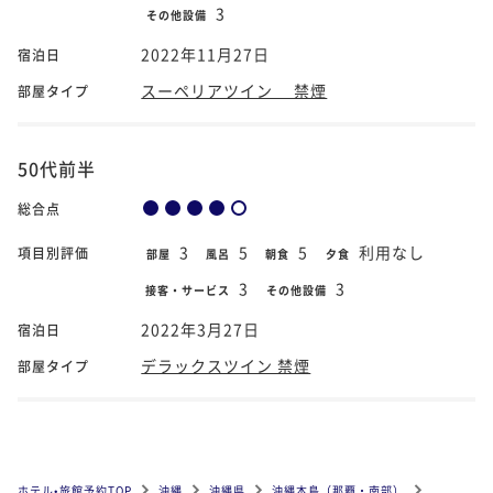
3
その他設備
2022年11月27日
宿泊日
スーペリアツイン 禁煙
部屋タイプ
50代前半
総合点
3
5
5
利用なし
項目別評価
部屋
風呂
朝食
夕食
3
3
接客・サービス
その他設備
2022年3月27日
宿泊日
デラックスツイン 禁煙
部屋タイプ
ホテル•旅館予約TOP
沖縄
沖縄県
沖縄本島（那覇・南部）