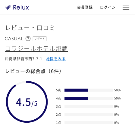
会員登録
ログイン
レビュー・口コミ
リゾート
ロワジールホテル那覇
沖縄県那覇市西3-2-1
地図をみる
レビューの総合点
（6件）
5点
50
%
4.5
4点
50
%
/5
3点
0
%
2点
0
%
1点
0
%