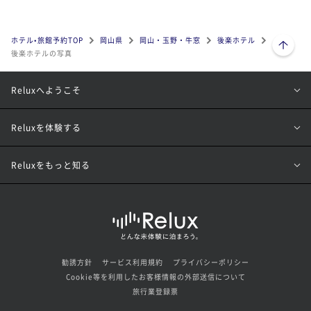
ページトップへ
ホテル•旅館予約TOP
岡山県
岡山・玉野・牛窓
後楽ホテル
後楽ホテルの写真
Reluxへようこそ
Reluxを体験する
Reluxをもっと知る
勧誘方針
サービス利用規約
プライバシーポリシー
Cookie等を利用したお客様情報の外部送信について
旅行業登録票