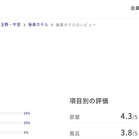
会
・玉野・牛窓
後楽ホテル
後楽ホテルのレビュー
項目別の評価
4.3
54
%
部屋
/5
39
%
3.8
風呂
/5
4
%