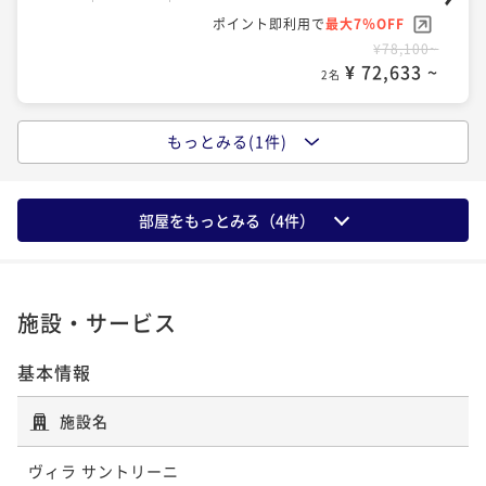
ポイント即利用で
最大7％OFF
¥78,100~
¥ 72,633 ~
2名
もっとみる(1件)
ポイントアップ
【シェフのおまかせディナーコース】心を満たす極上
イタリアンで贅沢なひとときを（2食付）
部屋をもっとみる（
4
件）
二食付き
事前決済可
IN 15:00 - 17:00 OUT11:00
ポイント即利用で
最大7％OFF
¥115,500~
¥ 107,415 ~
2名
施設・サービス
基本情報
施設名
ヴィラ サントリーニ