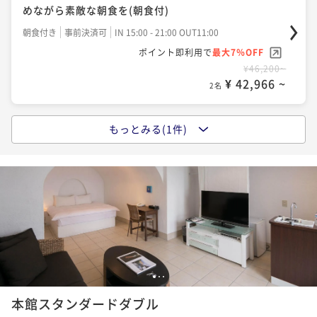
めながら素敵な朝食を(朝食付)
朝食付き
事前決済可
IN 15:00 - 21:00 OUT11:00
ポイント即利用で
最大7％OFF
¥46,200~
¥ 42,966 ~
2名
もっとみる(1件)
ポイントアップ
【シェフのおまかせディナーコース】心を満たす極上
イタリアンで贅沢なひとときを（2食付）
二食付き
事前決済可
IN 15:00 - 17:00 OUT11:00
ポイント即利用で
最大7％OFF
¥83,600~
¥ 77,748 ~
2名
1
2
3
本館スタンダードダブル