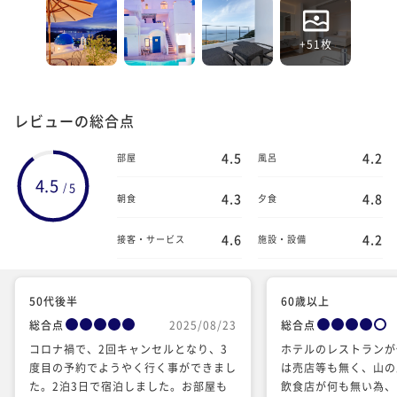
+51枚
レビューの総合点
4.5
4.2
部屋
風呂
4.5
5
/
4.3
4.8
朝食
夕食
4.6
4.2
接客・サービス
施設・設備
50代後半
60歳以上
総合点
2025/08/23
総合点
コロナ禍で、2回キャンセルとなり、3
ホテルのレストランが
度目の予約でようやく行く事ができまし
は売店等も無く、山の
た。2泊3日で宿泊しました。お部屋も
飲食店が何も無い為、