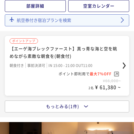
部屋詳細
空室カレンダー
航空券付き宿泊プランを検索
ポイントアップ
【エーゲ海ブレックファースト】真っ青な海と空を眺
めながら素敵な朝食を(朝食付)
朝食付き
事前決済可
IN 15:00 - 21:00 OUT11:00
ポイント即利用で
最大7％OFF
¥66,000~
¥ 61,380 ~
2名
もっとみる(1件)
ポイントアップ
【シェフのおまかせディナーコース】心を満たす極上
イタリアンで贅沢なひとときを（2食付）
二食付き
事前決済可
IN 15:00 - 17:00 OUT11:00