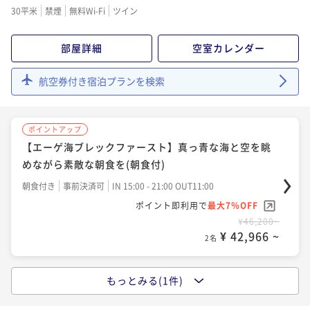
30平米
禁煙
無料Wi-Fi
ツイン
部屋詳細
空室カレンダー
航空券付き宿泊プランを検索
ポイントアップ
【エーゲ海ブレックファースト】真っ青な海と空を眺
めながら素敵な朝食を(朝食付)
朝食付き
事前決済可
IN 15:00 - 21:00 OUT11:00
ポイント即利用で
最大7％OFF
¥46,200~
¥ 42,966 ~
2名
もっとみる(1件)
ポイントアップ
【シェフのおまかせディナーコース】心を満たす極上