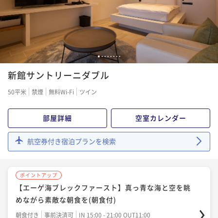
ポイント即利用で
最大7％OFF
¥103,400~
¥ 96,162 ~
2名
1
2
3
4
5
6
7
8
新館サントリーニダブル
50平米
禁煙
無料Wi-Fi
ツイン
部屋詳細
空室カレンダー
航空券付き宿泊プランを検索
ポイントアップ
【エーゲ海ブレックファースト】真っ青な海と空を眺
めながら素敵な朝食を(朝食付)
朝食付き
事前決済可
IN 15:00 - 21:00 OUT11:00