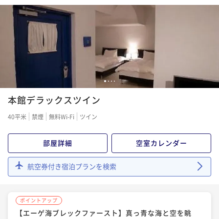
イタリアンで贅沢なひとときを（2食付）
二食付き
事前決済可
IN 15:00 - 17:00 OUT11:00
ポイント即利用で
最大7％OFF
¥83,600~
¥ 77,748 ~
2名
1
2
3
4
本館デラックスツイン
40平米
禁煙
無料Wi-Fi
ツイン
部屋詳細
空室カレンダー
航空券付き宿泊プランを検索
ポイントアップ
【エーゲ海ブレックファースト】真っ青な海と空を眺