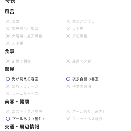
風呂
温泉
源泉かけ流し
露天風呂付客室
大浴場
大浴場に露天風呂
貸切風呂
入湯税
食事
部屋で朝食
部屋で夕食
部屋
海が見える客室
夜景自慢の客室
離れ・コテージ
子供の宿泊
ルームサービス
美容・健康
エステ・スパ施設
プールあり（屋内）
プールあり（屋外）
フィットネス施設
交通・周辺情報