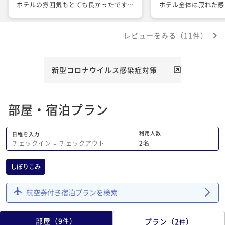
ホテルの雰囲気もとても良かったです。
ホテル全体は寂れた感
注意書きにもあるように確かに虫が多い
が夜のライトアップに
です。案内で虫除けベープ？がある事を
しい。 ホテルスタッ
レビューをみる（11件）
教えて欲しかったです。気付かずに2日
してもらえるので気持
目から使用しました。本当なら窓を開け
たいところですが、開けることができま
せんでした。夕日が見えませんが、朝日
新型コロナウイルス感染症対策
が見ることができたので、２日とも早起
きをして、朝日を眺めることができまし
た。少し残念なところは、とても立派な
部屋・宿泊プラン
ホテルなのに冷蔵庫の中の飲み物がいま
いちでした。レストランでは地産地消を
心がけておられるので、冷蔵庫の飲み物
利用人数
日程を入力
も、高知特産の飲料水などあると良いと
2
名
チェックイン
−
チェックアウト
思いました。朝夕食付きにしましたが、
夜の料理は２日とも違っており、とても
しぼりこみ
美味しいイタリアンでした。朝食は、食
パンでした。もう少しパンの種類があれ
航空券付き宿泊プランを検索
ばいいと思いました。
部屋
（
9
）
プラン
（
2
）
件
件