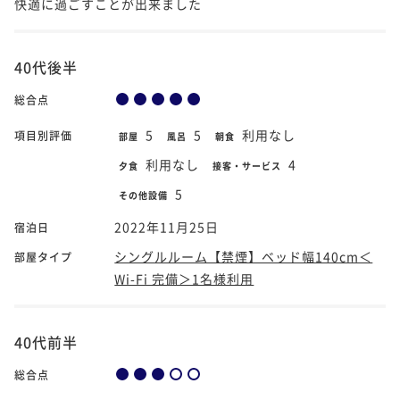
快適に過ごすことが出来ました
40代後半
総合点
5
5
利用なし
項目別評価
部屋
風呂
朝食
利用なし
4
夕食
接客・サービス
5
その他設備
2022年11月25日
宿泊日
シングルルーム【禁煙】ベッド幅140cm＜
部屋タイプ
Wi-Fi 完備＞1名様利用
40代前半
総合点