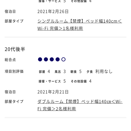
5
4
接客・サービス
その他設備
2021年2月26日
宿泊日
シングルルーム【禁煙】ベッド幅140cm＜
部屋タイプ
Wi-Fi 完備＞1名様利用
20代後半
総合点
4
3
5
利用なし
項目別評価
部屋
風呂
朝食
夕食
5
4
接客・サービス
その他設備
2021年2月21日
宿泊日
ダブルルーム【禁煙】ベッド幅140㎝＜Wi-
部屋タイプ
Fi 完備＞2名様利用