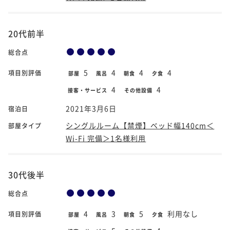
20代前半
総合点
5
4
4
4
項目別評価
部屋
風呂
朝食
夕食
4
4
接客・サービス
その他設備
2021年3月6日
宿泊日
シングルルーム【禁煙】ベッド幅140cm＜
部屋タイプ
Wi-Fi 完備＞1名様利用
30代後半
総合点
4
3
5
利用なし
項目別評価
部屋
風呂
朝食
夕食