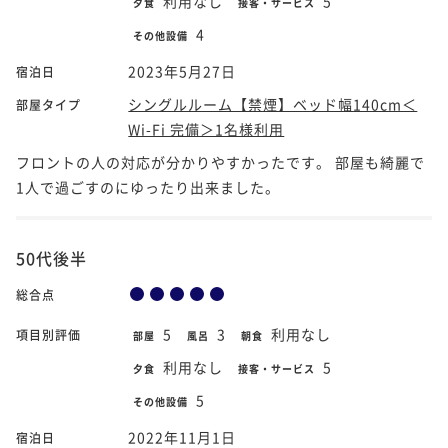
利用なし
5
夕食
接客・サービス
4
その他設備
2023年5月27日
宿泊日
シングルルーム【禁煙】ベッド幅140cm＜
部屋タイプ
Wi-Fi 完備＞1名様利用
フロントの人の対応が分かりやすかったです。 部屋も綺麗で
1人で過ごすのにゆったり出来ました。
50代後半
総合点
5
3
利用なし
項目別評価
部屋
風呂
朝食
利用なし
5
夕食
接客・サービス
5
その他設備
2022年11月1日
宿泊日