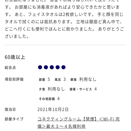
す。 お部屋にも消毒液があればより安心できたかと思いま
す。 あと、フェイスタオルは2枚欲しいです。 手と顔を同じ
タオルで拭くのには抵抗あります。 立地は銀座ど真ん中で、
どこへ行くにも便利でほんとに助かりました。 ありがとうご
ざいました。
60歳以上
総合点
5
3
利用なし
項目別評価
部屋
風呂
朝食
利用なし
4
夕食
接客・サービス
4
その他設備
2021年10月2日
宿泊日
コネクティングルーム【禁煙】＜Wi-Fi 完
部屋タイプ
備＞最大３～４名様利用