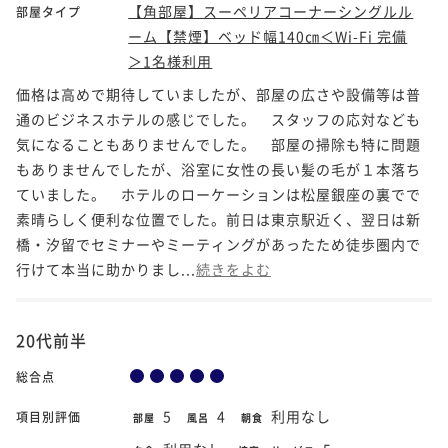
【角部屋】スーペリアコーナーシングルル
部屋タイプ
ーム【禁煙】ベッド幅140㎝＜Wi-Fi 完備
＞1名様利用
価格は高めで期待していましたが、部屋の広さや設備等は普
通のビジネスホテルの感じでした。 スタッフの応対なども
気になることもありませんでした。 部屋の掃除も特に問題
もありませんでしたが、浴室に女性の長い髪の毛が１本落ち
ていました。 ホテルのローケーションは松屋銀座の裏でで
素晴らしく便利な位置でした。前日は東京駅近く、翌日は新
橋・汐留でセミナーやミーティングがあったため徒歩圏内で
行けて本当に助かりまし...
続きをよむ
20代前半
総合点
5
4
利用なし
項目別評価
部屋
風呂
朝食