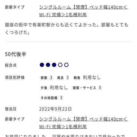
シングルルーム【禁煙】ベッド幅140cm＜
部屋タイプ
Wi-Fi 完備＞1名様利用
銀座の街中で有楽町駅からも近くてよかった。部屋もとても
くつろげた。
50代後半
総合点
3
3
利用なし
項目別評価
部屋
風呂
朝食
利用なし
5
夕食
接客・サービス
3
その他設備
2022年9月22日
宿泊日
シングルルーム【禁煙】ベッド幅140cm＜
部屋タイプ
Wi-Fi 完備＞1名様利用
お世話になりました。 浴室や水周りはきれいで良かったで