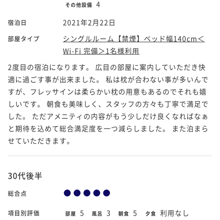
4
その他設備
2021年2月22日
宿泊日
シングルルーム【禁煙】ベッド幅140cm＜
部屋タイプ
Wi-Fi 完備＞1名様利用
2度目の宿泊になります。 広目の部屋に案内していただき快
適に過ごす事が出来ました。 私は枕が合わない事が多いんで
すが、フレッサインは柔らかい枕の用意もあるのでそれも嬉
しいです。 朝食も美味しく、スタッフの方々も丁寧で満足で
した。 ただアメニティの内容がもう少しだけ良くなればなぁ
と期待を込めて総合満足度を一つ減らしました。 また泊まら
せていただきます。
30代後半
総合点
5
3
5
利用なし
項目別評価
部屋
風呂
朝食
夕食