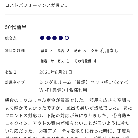
コストパフォーマンスが良い。
50代前半
総合点
5
2
5
利用なし
項目別評価
部屋
風呂
朝食
夕食
1
4
接客・サービス
その他設備
2021年8月21日
宿泊日
シングルルーム【禁煙】ベッド幅140cm＜
部屋タイプ
Wi-Fi 完備＞1名様利用
朝食のしゃぶしゃぶ定食が最高でした。 部屋も広さも空調も
よく静かでよかったですが、 風呂の臭いが残念でした。 また
フロントの対応は、下記の対応が気になりました。 ①自動チ
ェックイン、アウトの案内が知らないことが悪いように冷た
い対応だった。 ②夜アメニティを取りに行った時に、丁度片