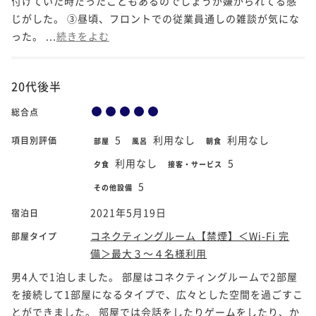
付けていた時だったこともあるのでしょうが嫌がられてる感
じがした。 ③昼頃、フロントでの従業員通しの雑談が気にな
った。 ...
続きをよむ
20代後半
総合点
5
利用なし
利用なし
項目別評価
部屋
風呂
朝食
利用なし
5
夕食
接客・サービス
5
その他設備
2021年5月19日
宿泊日
コネクティングルーム【禁煙】＜Wi-Fi 完
部屋タイプ
備＞最大３～４名様利用
男4人で1泊しました。 部屋はコネクティングルームで2部屋
を接続して1部屋になるタイプで、広々とした空間を過ごすこ
とができました。 部屋では会話をしたりゲームをしたり、か