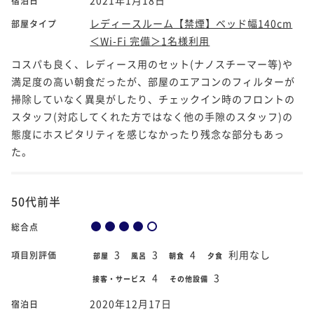
宿泊日
レディースルーム【禁煙】ベッド幅140cm
部屋タイプ
＜Wi-Fi 完備＞1名様利用
コスパも良く、レディース用のセット(ナノスチーマー等)や
満足度の高い朝食だったが、部屋のエアコンのフィルターが
掃除していなく異臭がしたり、チェックイン時のフロントの
スタッフ(対応してくれた方ではなく他の手隙のスタッフ)の
態度にホスピタリティを感じなかったり残念な部分もあっ
た。
50代前半
総合点
3
3
4
利用なし
項目別評価
部屋
風呂
朝食
夕食
4
3
接客・サービス
その他設備
2020年12月17日
宿泊日