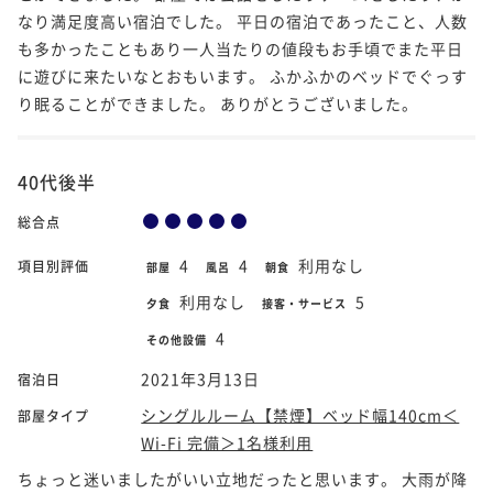
なり満足度高い宿泊でした。 平日の宿泊であったこと、人数
も多かったこともあり一人当たりの値段もお手頃でまた平日
に遊びに来たいなとおもいます。 ふかふかのベッドでぐっす
り眠ることができました。 ありがとうございました。
40代後半
総合点
4
4
利用なし
項目別評価
部屋
風呂
朝食
利用なし
5
夕食
接客・サービス
4
その他設備
2021年3月13日
宿泊日
シングルルーム【禁煙】ベッド幅140cm＜
部屋タイプ
Wi-Fi 完備＞1名様利用
ちょっと迷いましたがいい立地だったと思います。 大雨が降