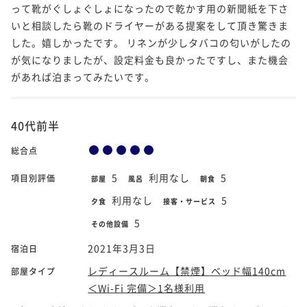
って靴がぐしょぐしょになったので乾かす用の新聞紙を下さ
いと相談したら靴のドライヤーがある提案をして頂き驚きま
した。嬉しかったです。 リネンが少しタバコの匂いがしたの
が気になりましたが、設定料金も良かったですし、また機会
があれば泊まってみたいです。
40代前半
総合点
5
利用なし
5
項目別評価
部屋
風呂
朝食
利用なし
5
夕食
接客・サービス
5
その他設備
2021年3月3日
宿泊日
レディースルーム【禁煙】ベッド幅140cm
部屋タイプ
＜Wi-Fi 完備＞1名様利用