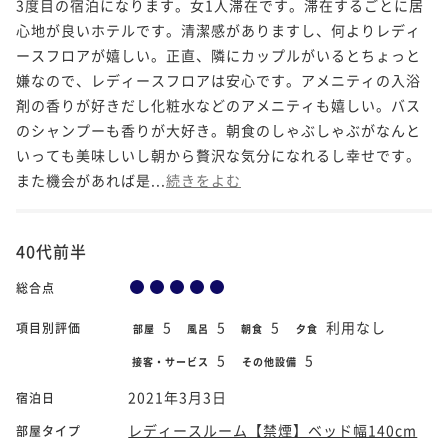
3度目の宿泊になります。女1人滞在です。滞在するごとに居
心地が良いホテルです。清潔感がありますし、何よりレディ
ースフロアが嬉しい。正直、隣にカップルがいるとちょっと
嫌なので、レディースフロアは安心です。アメニティの入浴
剤の香りが好きだし化粧水などのアメニティも嬉しい。バス
のシャンプーも香りが大好き。朝食のしゃぶしゃぶがなんと
いっても美味しいし朝から贅沢な気分になれるし幸せです。
また機会があれば是...
続きをよむ
40代前半
総合点
5
5
5
利用なし
項目別評価
部屋
風呂
朝食
夕食
5
5
接客・サービス
その他設備
2021年3月3日
宿泊日
レディースルーム【禁煙】ベッド幅140cm
部屋タイプ