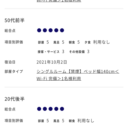
50代前半
総合点
5
5
5
利用なし
項目別評価
部屋
風呂
朝食
夕食
3
3
接客・サービス
その他設備
2021年10月2日
宿泊日
シングルルーム【禁煙】ベッド幅140cm＜
部屋タイプ
Wi-Fi 完備＞1名様利用
20代後半
総合点
5
5
利用なし
項目別評価
部屋
風呂
朝食