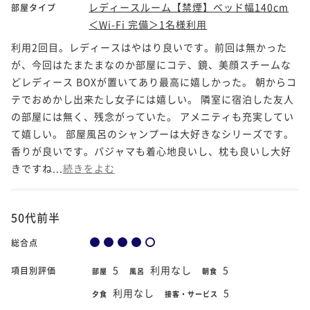
レディースルーム【禁煙】ベッド幅140cm
部屋タイプ
＜Wi-Fi 完備＞1名様利用
利用2回目。レディースはやはり良いです。前回は無かった
が、今回はたまたまなのか部屋にコテ、鏡、美顔スチームな
どレディース BOXが置いてあり最高に嬉しかった。 朝からコ
テでおめかし出来たし女子には嬉しい。 隣室に宿泊した友人
の部屋には無く、残念がっていた。 アメニティも充実してい
て嬉しい。 部屋風呂のシャンプーは大好きなシリーズです。
香りが良いです。パジャマも着心地良いし、枕も良いし大好
きですね...
続きをよむ
50代前半
総合点
5
利用なし
5
項目別評価
部屋
風呂
朝食
利用なし
5
夕食
接客・サービス