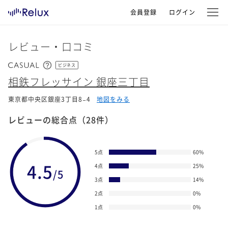
会員登録
ログイン
レビュー・口コミ
ビジネス
相鉄フレッサイン 銀座三丁目
東京都中央区銀座3丁目8−4
地図をみる
レビューの総合点
（28件）
5点
60
%
4.5
4点
25
%
/5
3点
14
%
2点
0
%
1点
0
%