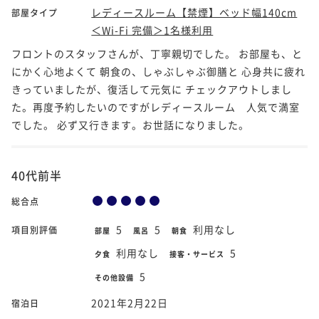
レディースルーム【禁煙】ベッド幅140cm
部屋タイプ
＜Wi-Fi 完備＞1名様利用
フロントのスタッフさんが、丁寧親切でした。 お部屋も、と
にかく心地よくて 朝食の、しゃぶしゃぶ御膳と 心身共に疲れ
きっていましたが、復活して元気に チェックアウトしまし
た。再度予約したいのですがレディースルーム 人気で満室
でした。 必ず又行きます。お世話になりました。
40代前半
総合点
5
5
利用なし
項目別評価
部屋
風呂
朝食
利用なし
5
夕食
接客・サービス
5
その他設備
2021年2月22日
宿泊日