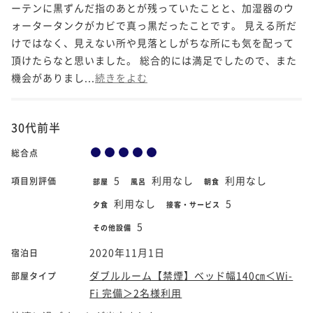
ーテンに黒ずんだ指のあとが残っていたことと、加湿器のウ
ォータータンクがカビで真っ黒だったことです。 見える所だ
けではなく、見えない所や見落としがちな所にも気を配って
頂けたらなと思いました。 総合的には満足でしたので、また
機会がありまし...
続きをよむ
30代前半
総合点
5
利用なし
利用なし
項目別評価
部屋
風呂
朝食
利用なし
5
夕食
接客・サービス
5
その他設備
2020年11月1日
宿泊日
ダブルルーム【禁煙】ベッド幅140㎝＜Wi-
部屋タイプ
Fi 完備＞2名様利用