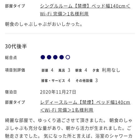
シングルルーム【禁煙】ベッド幅140cm＜
部屋タイプ
Wi-Fi 完備＞1名様利用
朝食のしゃぶしゃぶがおいしかった。
30代後半
総合点
4
3
4
利用なし
項目別評価
部屋
風呂
朝食
夕食
4
3
接客・サービス
その他設備
2020年11月27日
宿泊日
レディースルーム【禁煙】ベッド幅140cm
部屋タイプ
＜Wi-Fi 完備＞1名様利用
綺麗な部屋で、ゆっくり過ごさせて頂きました。 朝食のしゃ
ぶしゃぶも充分な量があり、朝から活力が生まれました。ご
馳走さまでした。 気になった所と言えば、浴室のシャワーカ