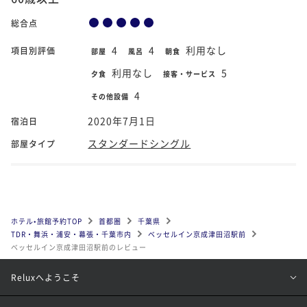
総合点
4
4
利用なし
項目別評価
部屋
風呂
朝食
利用なし
5
夕食
接客・サービス
4
その他設備
2020年7月1日
宿泊日
スタンダードシングル
部屋タイプ
ホテル•旅館予約TOP
首都圏
千葉県
TDR・舞浜・浦安・幕張・千葉市内
ベッセルイン京成津田沼駅前
ベッセルイン京成津田沼駅前のレビュー
Reluxへようこそ