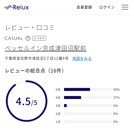
会員登録
ログイン
レビュー・口コミ
ビジネス
ベッセルイン京成津田沼駅前
千葉県習志野市津田沼5丁目12番4号
地図をみる
レビューの総合点
（16件）
5点
56
%
4.5
4点
37
%
/5
3点
6
%
2点
0
%
1点
0
%