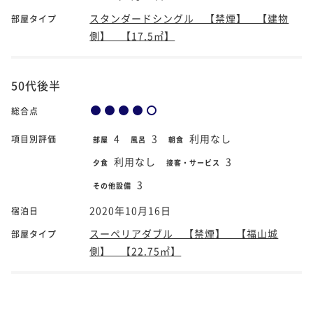
スタンダードシングル 【禁煙】 【建物
部屋タイプ
側】 【17.5㎡】
50代後半
総合点
4
3
利用なし
項目別評価
部屋
風呂
朝食
利用なし
3
夕食
接客・サービス
3
その他設備
2020年10月16日
宿泊日
スーペリアダブル 【禁煙】 【福山城
部屋タイプ
側】 【22.75㎡】