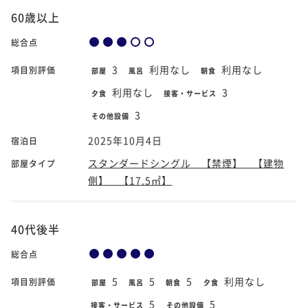
60歳以上
総合点
3
利用なし
利用なし
項目別評価
部屋
風呂
朝食
利用なし
3
夕食
接客・サービス
3
その他設備
2025年10月4日
宿泊日
スタンダードシングル 【禁煙】 【建物
部屋タイプ
側】 【17.5㎡】
40代後半
総合点
5
5
5
利用なし
項目別評価
部屋
風呂
朝食
夕食
5
5
接客・サービス
その他設備