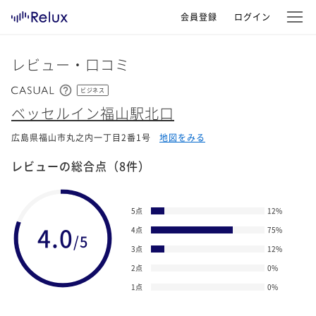
会員登録
ログイン
レビュー・口コミ
ビジネス
ベッセルイン福山駅北口
広島県福山市丸之内一丁目2番1号
地図をみる
レビューの総合点
（8件）
5点
12
%
4.0
4点
75
%
/5
3点
12
%
2点
0
%
1点
0
%