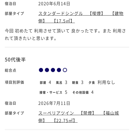
2020年6月14日
宿泊日
スタンダードシングル 【喫煙】 【建物
部屋タイプ
側】 【17.5㎡】
今回 初めたて 利用させて頂いて 良かったです。また 利用さ
れて頂きたいと思います。
50代後半
総合点
4
3
3
利用なし
項目別評価
部屋
風呂
朝食
夕食
5
4
接客・サービス
その他設備
2026年7月11日
宿泊日
スーペリアツイン 【禁煙】 【福山城
部屋タイプ
側】 【22.75㎡】