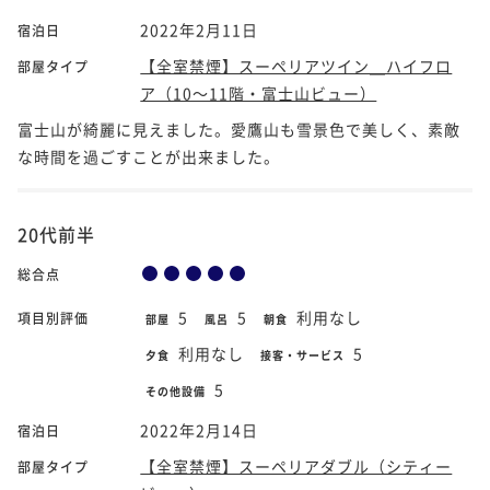
2022年2月11日
宿泊日
【全室禁煙】スーペリアツイン＿ハイフロ
部屋タイプ
ア（10～11階・富士山ビュー）
富士山が綺麗に見えました。愛鷹山も雪景色で美しく、素敵
な時間を過ごすことが出来ました。
20代前半
総合点
5
5
利用なし
項目別評価
部屋
風呂
朝食
利用なし
5
夕食
接客・サービス
5
その他設備
2022年2月14日
宿泊日
【全室禁煙】スーペリアダブル（シティー
部屋タイプ