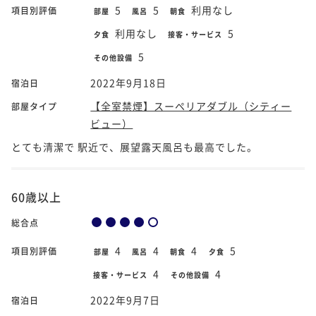
5
5
利用なし
項目別評価
部屋
風呂
朝食
利用なし
5
夕食
接客・サービス
5
その他設備
2022年9月18日
宿泊日
【全室禁煙】スーペリアダブル（シティー
部屋タイプ
ビュー）
とても清潔で 駅近で、展望露天風呂も最高でした。
60歳以上
総合点
4
4
4
5
項目別評価
部屋
風呂
朝食
夕食
4
4
接客・サービス
その他設備
2022年9月7日
宿泊日