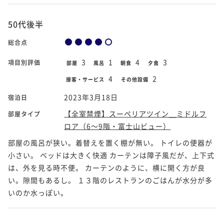
50代後半
総合点
3
1
4
3
項目別評価
部屋
風呂
朝食
夕食
4
2
接客・サービス
その他設備
2023年3月18日
宿泊日
【全室禁煙】スーペリアツイン＿ミドルフ
部屋タイプ
ロア（6～9階・富士山ビュー）
部屋の風呂が狭い。着替えを置く棚が無い。 トイレの便器が
小さい。 ベッドは大きく快適 カーテンは障子風だが、上下式
は、外を見る時不便。 カーテンのように、横に開く方が良
い。隙間もあるし。 １３階のレストランのごはんが水分が多
いのか水っぽい。