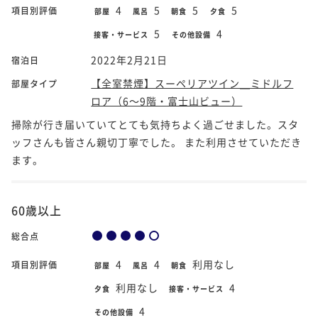
4
5
5
5
項目別評価
部屋
風呂
朝食
夕食
5
4
接客・サービス
その他設備
2022年2月21日
宿泊日
【全室禁煙】スーペリアツイン＿ミドルフ
部屋タイプ
ロア（6～9階・富士山ビュー）
掃除が行き届いていてとても気持ちよく過ごせました。スタ
ッフさんも皆さん親切丁寧でした。 また利用させていただき
ます。
60歳以上
総合点
4
4
利用なし
項目別評価
部屋
風呂
朝食
利用なし
4
夕食
接客・サービス
4
その他設備