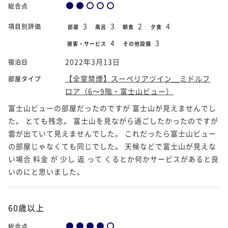
総合点
3
3
2
4
項目別評価
部屋
風呂
朝食
夕食
4
3
接客・サービス
その他設備
2022年3月13日
宿泊日
【全室禁煙】スーペリアツイン＿ミドルフ
部屋タイプ
ロア（6～9階・富士山ビュー）
富士山ビューの部屋だったのですが 富士山が見えませんでし
た。 とても残念。 富士山を見ながら過ごしたかったのですが
雲が出ていて見えませんでした。 これだったら富士山ビュー
の部屋じゃなくても同じでした。 天候などで富士山が見えな
い場合 料金 が 少し 返 って くるとか何かサービスがあると良
いのにと思いました。
60歳以上
総合点