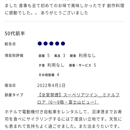
ました 食事も全て初めてのお味で美味しかったです 創作料理
に感動でした。。 ありがとうございました
50代前半
総合点
5
3
利用なし
項目別評価
部屋
風呂
朝食
利用なし
5
夕食
接客・サービス
4
その他設備
2022年4月1日
宿泊日
【全室禁煙】スーペリアツイン＿ミドルフ
部屋タイプ
ロア（6～9階・富士山ビュー）
ホテルで電動機付き自転車をレンタルして、沼津港までお寿
司を食べにサイクリングするには丁度良い立地です。天気に
も恵まれて気持ちよく過ごせました。また泊まりたいです。