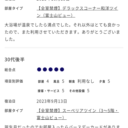
【全室禁煙】デラックスコーナー和洋ツイ
部屋タイプ
ン（富士山ビュー）
大浴場が温泉でしたら満点でした。それ以外はとても良かっ
たので、また利用させていただきます。ありがとうございま
した。
30代後半
総合点
4
5
利用なし
5
項目別評価
部屋
風呂
朝食
夕食
5
5
接客・サービス
その他設備
2023年9月13日
宿泊日
【全室禁煙】スーペリアツイン（3～5階・
部屋タイプ
富士山ビュー）
誕生月だったのでお部屋入ったらバースデーカードがありま