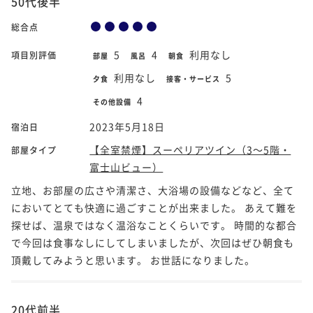
50代後半
総合点
5
4
利用なし
項目別評価
部屋
風呂
朝食
利用なし
5
夕食
接客・サービス
4
その他設備
2023年5月18日
宿泊日
【全室禁煙】スーペリアツイン（3～5階・
部屋タイプ
富士山ビュー）
立地、お部屋の広さや清潔さ、大浴場の設備などなど、全て
においてとても快適に過ごすことが出来ました。 あえて難を
探せば、温泉ではなく温浴なことくらいです。 時間的な都合
で今回は食事なしにしてしまいましたが、次回はぜひ朝食も
頂戴してみようと思います。 お世話になりました。
20代前半