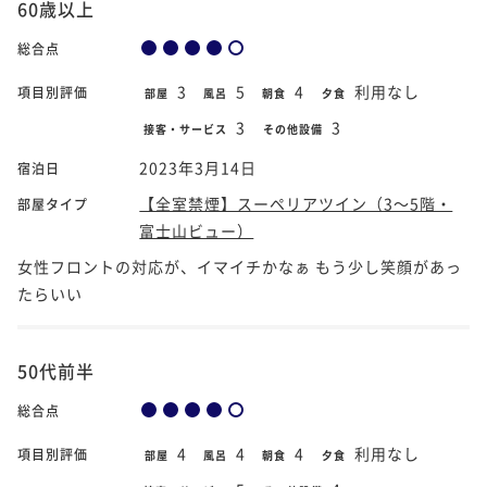
60歳以上
総合点
3
5
4
利用なし
項目別評価
部屋
風呂
朝食
夕食
3
3
接客・サービス
その他設備
2023年3月14日
宿泊日
【全室禁煙】スーペリアツイン（3～5階・
部屋タイプ
富士山ビュー）
女性フロントの対応が、イマイチかなぁ もう少し笑顔があっ
たらいい
50代前半
総合点
4
4
4
利用なし
項目別評価
部屋
風呂
朝食
夕食