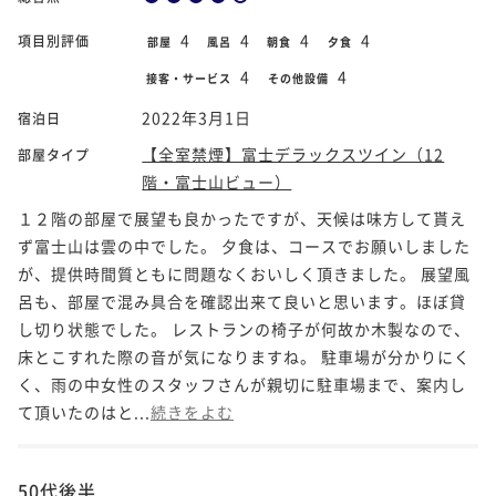
4
4
4
4
項目別評価
部屋
風呂
朝食
夕食
4
4
接客・サービス
その他設備
2022年3月1日
宿泊日
【全室禁煙】富士デラックスツイン（12
部屋タイプ
階・富士山ビュー）
１２階の部屋で展望も良かったですが、天候は味方して貰え
ず富士山は雲の中でした。 夕食は、コースでお願いしました
が、提供時間質ともに問題なくおいしく頂きました。 展望風
呂も、部屋で混み具合を確認出来て良いと思います。ほぼ貸
し切り状態でした。 レストランの椅子が何故か木製なので、
床とこすれた際の音が気になりますね。 駐車場が分かりにく
く、雨の中女性のスタッフさんが親切に駐車場まで、案内し
て頂いたのはと...
続きをよむ
50代後半