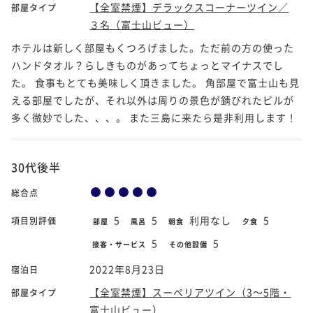
【全室禁煙】デラックスコーナーツイン／
部屋タイプ
３名（富士山ビュー）
ホテルは新しく部屋もくつろげました。ただ前の方の使った
ハンドタオル？らしきものがあってちょっとマイナスでし
た。 食事もとても美味しく頂きました。 角部屋で富士山も見
える部屋でしたが、それ以外は周りの景色が錆びれたビルが
多く微妙でした、、、。 また三島に来たら是非利用します！
30代後半
総合点
5
5
利用なし
5
項目別評価
部屋
風呂
朝食
夕食
5
5
接客・サービス
その他設備
2022年8月23日
宿泊日
【全室禁煙】スーペリアツイン（3～5階・
部屋タイプ
富士山ビュー）