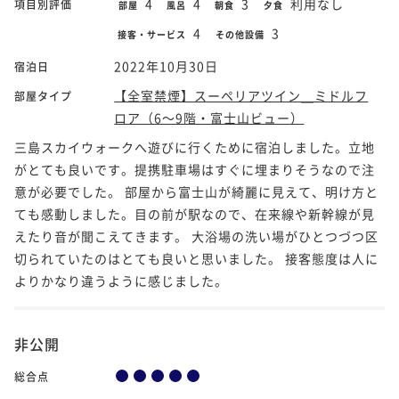
4
4
3
利用なし
項目別評価
部屋
風呂
朝食
夕食
4
3
接客・サービス
その他設備
2022年10月30日
宿泊日
【全室禁煙】スーペリアツイン＿ミドルフ
部屋タイプ
ロア（6～9階・富士山ビュー）
三島スカイウォークへ遊びに行くために宿泊しました。立地
がとても良いです。提携駐車場はすぐに埋まりそうなので注
意が必要でした。 部屋から富士山が綺麗に見えて、明け方と
ても感動しました。目の前が駅なので、在来線や新幹線が見
えたり音が聞こえてきます。 大浴場の洗い場がひとつづつ区
切られていたのはとても良いと思いました。 接客態度は人に
よりかなり違うように感じました。
非公開
総合点