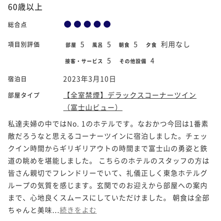
60歳以上
総合点
5
5
5
利用なし
項目別評価
部屋
風呂
朝食
夕食
5
4
接客・サービス
その他設備
2023年3月10日
宿泊日
【全室禁煙】デラックスコーナーツイン
部屋タイプ
（富士山ビュー）
私達夫婦の中ではNo. 1のホテルです。なおかつ今回は1番素
敵だろうなと思えるコーナーツインに宿泊しました。チェッ
クイン時間からギリギリアウトの時間まで富士山の勇姿と鉄
道の眺めを堪能しました。 こちらのホテルのスタッフの方は
皆さん親切でフレンドリーでいて、礼儀正しく東急ホテルグ
ループの気質を感じます。玄関でのお迎えから部屋への案内
まで、心地良くスムースにしていただけました。 朝食は全部
ちゃんと美味...
続きをよむ