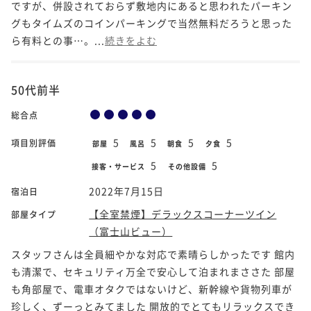
ですが、併設されておらず敷地内にあると思われたパーキン
グもタイムズのコインパーキングで当然無料だろうと思った
ら有料との事…。...
続きをよむ
50代前半
総合点
5
5
5
5
項目別評価
部屋
風呂
朝食
夕食
5
5
接客・サービス
その他設備
2022年7月15日
宿泊日
【全室禁煙】デラックスコーナーツイン
部屋タイプ
（富士山ビュー）
スタッフさんは全員細やかな対応で素晴らしかったです 館内
も清潔で、セキュリティ万全で安心して泊まれまささた 部屋
も角部屋で、電車オタクではないけど、新幹線や貨物列車が
珍しく、ずーっとみてました 開放的でとてもリラックスでき