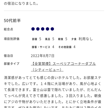
の宿泊になりました。
50代前半
総合点
5
5
5
利用なし
項目別評価
部屋
風呂
朝食
夕食
4
4
接客・サービス
その他設備
2022年8月7日
宿泊日
【全室禁煙】スーペリアコーナーダブル
部屋タイプ
（シティービュー）
清潔感があってとても感じの良いホテルでした。お部屋ステ
キでした。広いです。１４階に大浴場があり、風が心地よく
て長湯できます。富士山は雲で隠れていましたが、だんだん
てっぺんが見えてきて感激しました。３回入りました。朝食
にアジの干物がありいただきました。とにかく立地条件が最
高です。ぜひまた宿泊したいです。ちなみに夜は２階のイタ