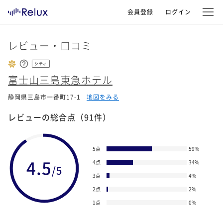
会員登録
ログイン
レビュー・口コミ
シティ
富士山三島東急ホテル
静岡県三島市一番町17-1
地図をみる
レビューの総合点
（91件）
5点
59
%
4.5
4点
34
%
/5
3点
4
%
2点
2
%
1点
0
%