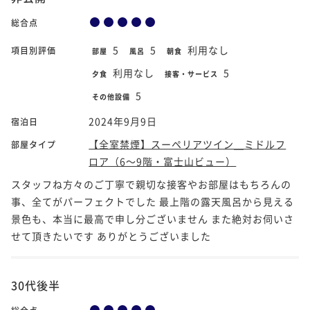
総合点
5
5
利用なし
項目別評価
部屋
風呂
朝食
利用なし
5
夕食
接客・サービス
5
その他設備
2024年9月9日
宿泊日
【全室禁煙】スーペリアツイン＿ミドルフ
部屋タイプ
ロア（6～9階・富士山ビュー）
スタッフね方々のご丁寧で親切な接客やお部屋はもちろんの
事、全てがパーフェクトでした 最上階の露天風呂から見える
景色も、本当に最高で申し分ございません また絶対お伺いさ
せて頂きたいです ありがとうございました
30代後半