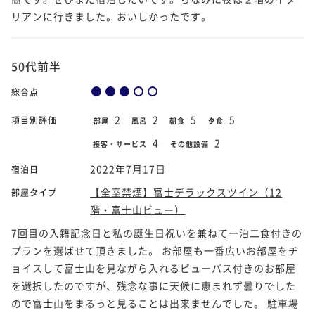
リアンに行きました。おいしかったです。
50代前半
総合点
2
2
5
5
項目別評価
部屋
風呂
朝食
夕食
4
2
接客・サービス
その他設備
2022年7月17日
宿泊日
【全室禁煙】富士デラックスツイン（12
部屋タイプ
階・富士山ビュー）
7回目の入籍記念日と私の誕生日祝いを兼ねて一泊二食付きの
プランを選ばせて頂きました。 お部屋も一番広いお部屋をチ
ョイスして富士山を見ながら入れるビューバス付きのお部屋
を選択したのですが、残念な事に天候に恵まれず曇りでした
ので富士山をまるっと見ることは出来ませんでした。 駐車場