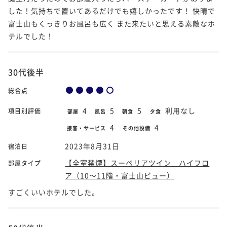
した！気持ちで置いてあるだけでも嬉しかったです！ 快晴で
富士山もくっきりお風呂も広く また来たいと思える素敵なホ
テルでした！
30代後半
総合点
4
5
5
利用なし
項目別評価
部屋
風呂
朝食
夕食
4
4
接客・サービス
その他設備
2023年8月31日
宿泊日
【全室禁煙】スーペリアツイン＿ハイフロ
部屋タイプ
ア（10～11階・富士山ビュー）
すごくいいホテルでした。