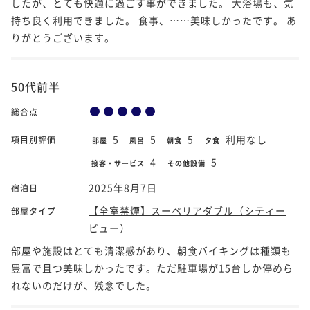
したが、とても快適に過ごす事ができました。 大浴場も、気
持ち良く利用できました。 食事、……美味しかったです。 あ
りがとうございます。
50代前半
総合点
5
5
5
利用なし
項目別評価
部屋
風呂
朝食
夕食
4
5
接客・サービス
その他設備
2025年8月7日
宿泊日
【全室禁煙】スーペリアダブル（シティー
部屋タイプ
ビュー）
部屋や施設はとても清潔感があり、朝食バイキングは種類も
豊富で且つ美味しかったです。ただ駐車場が15台しか停めら
れないのだけが、残念でした。