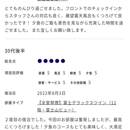
とてものんびり過ごせました。フロントでのチェックインか
らスタッフさんの対応も良く、展望露天風呂もくつろげて良
かったです！ 夕食のご飯も景色を見ながら充実した時間を過
ごせました。 また宜しくお願い致します。
30代後半
総合点
5
5
5
5
項目別評価
部屋
風呂
朝食
夕食
5
5
接客・サービス
その他設備
2022年8月3日
宿泊日
【全室禁煙】富士デラックスツイン（12
部屋タイプ
階・富士山ビュー）
２度目の宿泊でした。今回のお部屋は奮発しましたが、最高
にくつろげました！夕食のコースもとても美味しく、大満足