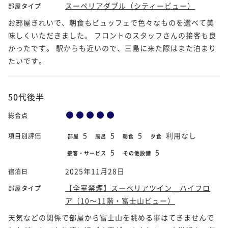
スーペリアダブル（シティービュー）
部屋タイプ
お部屋きれいで、朝食もビュッフェで色々なものを選べて美
味しくいただきました。 フロントのスタッフさんの接客も良
かったです。 駅からも近いので、三島に来た際はまた泊まり
たいです。
50代後半
総合点
5
5
5
利用なし
項目別評価
部屋
風呂
朝食
夕食
5
5
接客・サービス
その他設備
2025年11月28日
宿泊日
【全室禁煙】スーペリアツイン＿ハイフロ
部屋タイプ
ア（10～11階・富士山ビュー）
天気などの関係で部屋から富士山を眺める事はてきませんで