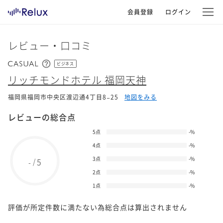
会員登録
ログイン
レビュー・口コミ
ビジネス
リッチモンドホテル 福岡天神
福岡県福岡市中央区渡辺通4丁目8−25
地図をみる
レビューの総合点
5点
-
%
4点
-
%
3点
-
%
5
/
-
2点
-
%
1点
-
%
評価が所定件数に満たない為総合点は算出されません