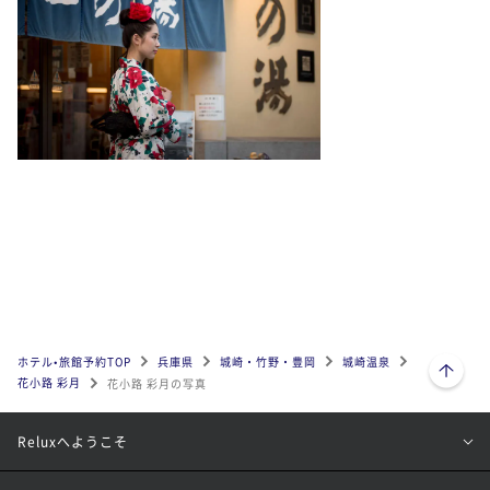
ページトップへ
ホテル•旅館予約TOP
兵庫県
城崎・竹野・豊岡
城崎温泉
花小路 彩月
花小路 彩月の写真
Reluxへようこそ