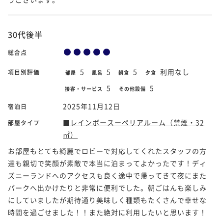
30代後半
総合点
5
5
5
利用なし
項目別評価
部屋
風呂
朝食
夕食
5
5
接客・サービス
その他設備
2025年11月12日
宿泊日
■レインボースーペリアルーム（禁煙・32
部屋タイプ
㎡）
お部屋もとても綺麗でロビーで対応してくれたスタッフの方
達も親切で笑顔が素敵で本当に泊まってよかったです！ディ
ズニーランドへのアクセスも良く途中で帰ってきて夜にまた
パークへ出かけたりと非常に便利でした。朝ごはんも楽しみ
にしていましたが期待通り美味しく種類もたくさんで幸せな
時間を過ごせました！！また絶対に利用したいと思います！