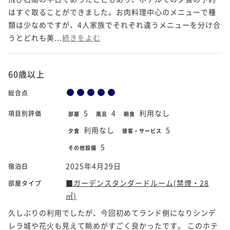
はすぐ取ることができました。お肉料理中心のメニューで種
類は少なめですが、4人家族でそれぞれ違うメニューを分け合
うとどれも美...
続きをよむ
60歳以上
総合点
5
4
利用なし
項目別評価
部屋
風呂
朝食
利用なし
5
夕食
接客・サービス
5
その他設備
2025年4月29日
宿泊日
■ガーデンスタンダードルーム(禁煙・28
部屋タイプ
㎡)
久しぶりの利用でしたが、今回初めてランド側になりシンデ
レラ城や花火も見えて眺めがすごく良かったです。 このホテ