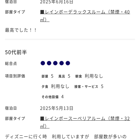
2025年6月16日
宿泊日
■レインボーデラックスルーム（禁煙・40
部屋タイプ
㎡）
最高でした！！
50代前半
総合点
5
5
利用なし
項目別評価
部屋
風呂
朝食
利用なし
5
夕食
接客・サービス
4
その他設備
2025年5月13日
宿泊日
■レインボースーペリアルーム（禁煙・32
部屋タイプ
㎡）
ディズニーに行く時 利用していますが 部屋数が多いの