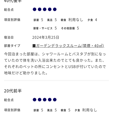
40代後半
総合点
5
5
利用なし
4
項目別評価
部屋
風呂
朝食
夕食
5
5
接客・サービス
その他設備
2024年3月25日
宿泊日
■ガーデンデラックスルーム(禁煙・40㎡)
部屋タイプ
今回泊まった部屋は、シャワールームとバスタブが別になっ
ていたので体を洗い入浴出来たのでとても良かった。また、
それぞれのベットの所にコンセントとUSBが付いていたので
地味だけど助かりました。
20代前半
総合点
5
5
5
利用なし
項目別評価
部屋
風呂
朝食
夕食