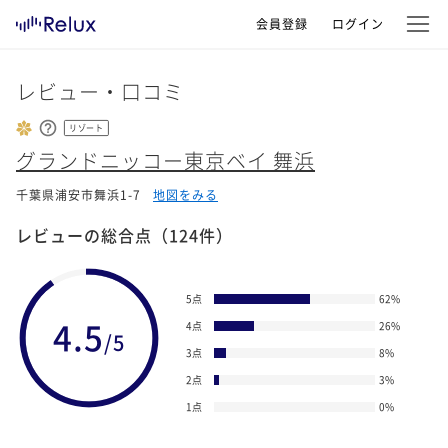
会員登録
ログイン
レビュー・口コミ
リゾート
グランドニッコー東京ベイ 舞浜
千葉県浦安市舞浜1-7
地図をみる
レビューの総合点
（124件）
5点
62
%
4.5
4点
26
%
/5
3点
8
%
2点
3
%
1点
0
%