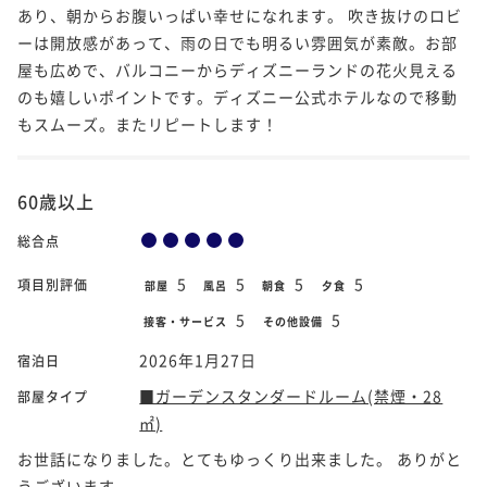
あり、朝からお腹いっぱい幸せになれます。 吹き抜けのロビ
ーは開放感があって、雨の日でも明るい雰囲気が素敵。お部
屋も広めで、バルコニーからディズニーランドの花火見える
のも嬉しいポイントです。ディズニー公式ホテルなので移動
もスムーズ。またリピートします！
60歳以上
総合点
5
5
5
5
項目別評価
部屋
風呂
朝食
夕食
5
5
接客・サービス
その他設備
2026年1月27日
宿泊日
■ガーデンスタンダードルーム(禁煙・28
部屋タイプ
㎡)
お世話になりました。とてもゆっくり出来ました。 ありがと
うございます。