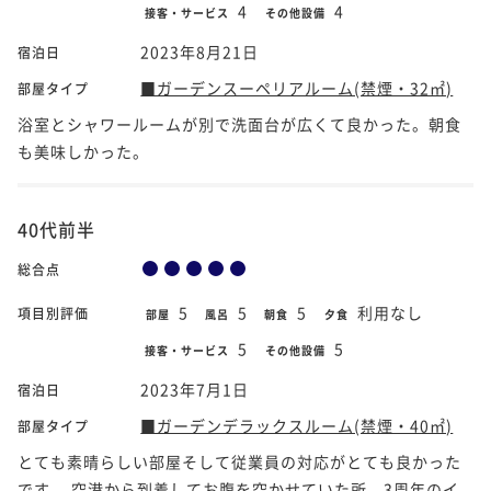
4
4
接客・サービス
その他設備
2023年8月21日
宿泊日
■ガーデンスーペリアルーム(禁煙・32㎡)
部屋タイプ
浴室とシャワールームが別で洗面台が広くて良かった。朝食
も美味しかった。
40代前半
総合点
5
5
5
利用なし
項目別評価
部屋
風呂
朝食
夕食
5
5
接客・サービス
その他設備
2023年7月1日
宿泊日
■ガーデンデラックスルーム(禁煙・40㎡)
部屋タイプ
とても素晴らしい部屋そして従業員の対応がとても良かった
です。 空港から到着してお腹を空かせていた所、3周年のイ