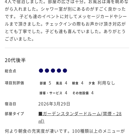
4人で宿泊しました。部屋の広さは十分。お風呂は海を眺めな
がら入れました。シャワー室が別にあるのがすごく良かった
です。 子ども達のイベントに対してメッセージカードやシー
ルまで頂きました。チェックインの際もお声かけ頂き対応が
とても丁寧でした。子ども達も喜んでいました。ありがとう
ございました。
20代後半
総合点
5
4
4
利用なし
項目別評価
部屋
風呂
朝食
夕食
4
4
接客・サービス
その他設備
2026年3月29日
宿泊日
■ガーデンスタンダードルーム(禁煙・28
部屋タイプ
㎡)
何より朝食の充実度が凄いです。100種類以上のメニューが