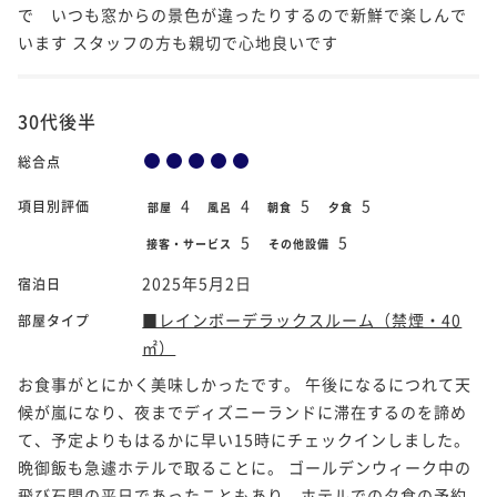
で いつも窓からの景色が違ったりするので新鮮で楽しんで
います スタッフの方も親切で心地良いです
30代後半
総合点
4
4
5
5
項目別評価
部屋
風呂
朝食
夕食
5
5
接客・サービス
その他設備
2025年5月2日
宿泊日
■レインボーデラックスルーム（禁煙・40
部屋タイプ
㎡）
お食事がとにかく美味しかったです。 午後になるにつれて天
候が嵐になり、夜までディズニーランドに滞在するのを諦め
て、予定よりもはるかに早い15時にチェックインしました。
晩御飯も急遽ホテルで取ることに。 ゴールデンウィーク中の
飛び石間の平日であったこともあり、ホテルでの夕食の予約