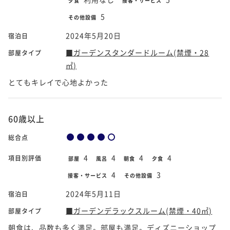
夕食
接客・サービス
5
その他設備
2024年5月20日
宿泊日
■ガーデンスタンダードルーム(禁煙・28
部屋タイプ
㎡)
とてもキレイで心地よかった
60歳以上
総合点
4
4
4
4
項目別評価
部屋
風呂
朝食
夕食
4
3
接客・サービス
その他設備
2024年5月11日
宿泊日
■ガーデンデラックスルーム(禁煙・40㎡)
部屋タイプ
朝食は、品数も多く満足。部屋も満足。ディズニーショップ