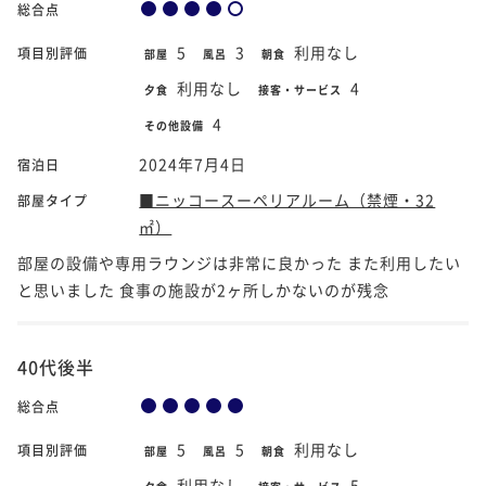
総合点
5
3
利用なし
項目別評価
部屋
風呂
朝食
利用なし
4
夕食
接客・サービス
4
その他設備
2024年7月4日
宿泊日
■ニッコースーペリアルーム（禁煙・32
部屋タイプ
㎡）
部屋の設備や専用ラウンジは非常に良かった また利用したい
と思いました 食事の施設が2ヶ所しかないのが残念
40代後半
総合点
5
5
利用なし
項目別評価
部屋
風呂
朝食
利用なし
5