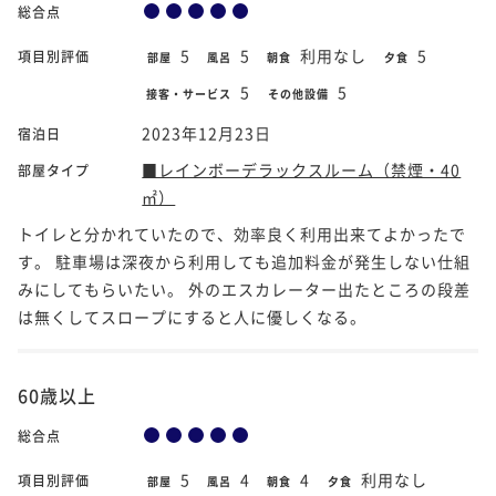
総合点
5
5
利用なし
5
項目別評価
部屋
風呂
朝食
夕食
5
5
接客・サービス
その他設備
2023年12月23日
宿泊日
■レインボーデラックスルーム（禁煙・40
部屋タイプ
㎡）
トイレと分かれていたので、効率良く利用出来てよかったで
す。 駐車場は深夜から利用しても追加料金が発生しない仕組
みにしてもらいたい。 外のエスカレーター出たところの段差
は無くしてスロープにすると人に優しくなる。
60歳以上
総合点
5
4
4
利用なし
項目別評価
部屋
風呂
朝食
夕食