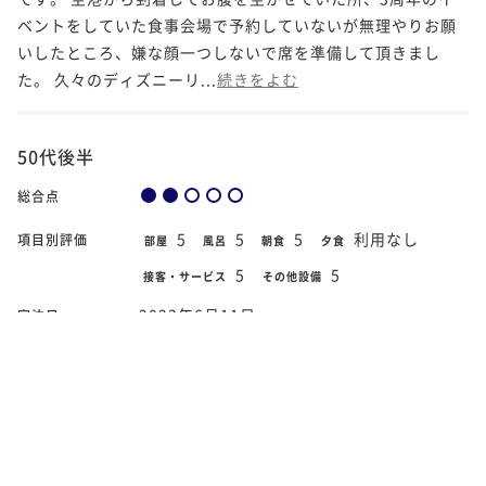
ベントをしていた食事会場で予約していないが無理やりお願
いしたところ、嫌な顔一つしないで席を準備して頂きまし
た。 久々のディズニーリ...
続きをよむ
50代後半
総合点
5
5
5
利用なし
項目別評価
部屋
風呂
朝食
夕食
5
5
接客・サービス
その他設備
2023年6月11日
宿泊日
■ニッコースーペリアルーム（禁煙・32
部屋タイプ
㎡）
部屋のアメニティ(ボデイシャンプー)が一点は開封された物
が置いてあった。未開封の物に比べて軽かったので、交換忘
れのようでした。 主人は私が使ったと思い、私は主人が使っ