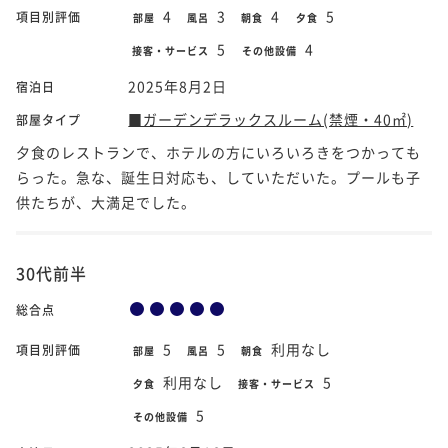
4
3
4
5
項目別評価
部屋
風呂
朝食
夕食
5
4
接客・サービス
その他設備
2025年8月2日
宿泊日
■ガーデンデラックスルーム(禁煙・40㎡)
部屋タイプ
夕食のレストランで、ホテルの方にいろいろきをつかっても
らった。急な、誕生日対応も、していただいた。プールも子
供たちが、大満足でした。
30代前半
総合点
5
5
利用なし
項目別評価
部屋
風呂
朝食
利用なし
5
夕食
接客・サービス
5
その他設備