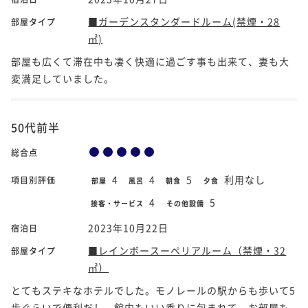
■ガーデンスタンダードルーム(禁煙・28
部屋タイプ
㎡)
部屋も広くて滞在中も凄く快適に過ごす事も出来て、妻も大
変満足していました。
50代前半
総合点
4
4
5
利用なし
項目別評価
部屋
風呂
朝食
夕食
4
5
接客・サービス
その他設備
2023年10月22日
宿泊日
■レインボースーペリアルーム（禁煙・32
部屋タイプ
㎡）
とてもステキなホテルでした。モノレールの駅からも歩いて5
歩ぐらいで便利だし、館内もいい香りに包まれて、お部屋も