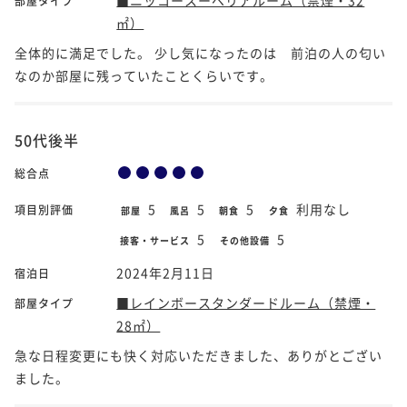
部屋タイプ
㎡）
全体的に満足でした。 少し気になったのは 前泊の人の匂い
なのか部屋に残っていたことくらいです。
50代後半
総合点
5
5
5
利用なし
項目別評価
部屋
風呂
朝食
夕食
5
5
接客・サービス
その他設備
2024年2月11日
宿泊日
■レインボースタンダードルーム（禁煙・
部屋タイプ
28㎡）
急な日程変更にも快く対応いただきました、ありがとござい
ました。