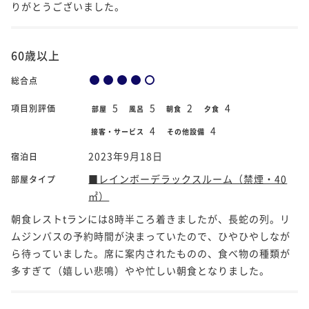
りがとうございました。
60歳以上
総合点
5
5
2
4
項目別評価
部屋
風呂
朝食
夕食
4
4
接客・サービス
その他設備
2023年9月18日
宿泊日
■レインボーデラックスルーム（禁煙・40
部屋タイプ
㎡）
朝食レストtランには8時半ころ着きましたが、長蛇の列。リ
ムジンバスの予約時間が決まっていたので、ひやひやしなが
ら待っていました。席に案内されたものの、食べ物の種類が
多すぎて（嬉しい悲鳴）やや忙しい朝食となりました。