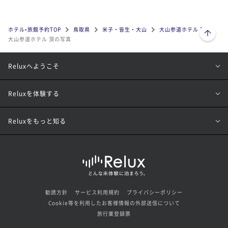
ページトップへ
ホテル•旅館予約TOP
鳥取県
米子・皆生・大山
大山参道ホテル 頂
大山参道ホテル 頂の写真
Reluxへようこそ
Reluxを体験する
Reluxをもっと知る
勧誘方針
サービス利用規約
プライバシーポリシー
Cookie等を利用したお客様情報の外部送信について
旅行業登録票