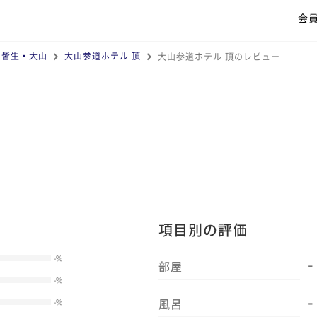
会
・皆生・大山
大山参道ホテル 頂
大山参道ホテル 頂のレビュー
項目別の評価
-
-
%
部屋
-
%
-
風呂
-
%