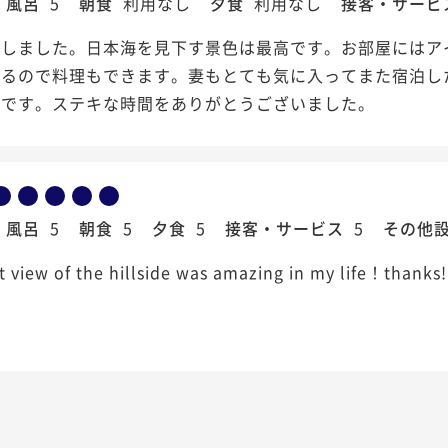
風呂
5
朝食
利用なし
夕食
利用なし
接客・サービ
泊しました。日本海を見下す景色は最高です。お部屋にはア
いるので料理もできます。妻もとても気に入ってまた宿泊し
いです。ステキな時間をありがとうございました。
風呂
5
朝食
5
夕食
5
接客・サービス
5
その他
t view of the hillside was amazing in my life！thanks!