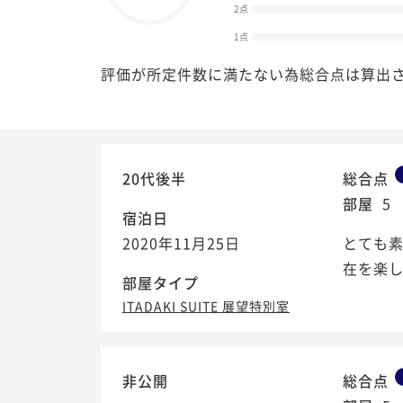
2点
1点
評価が所定件数に満たない為総合点は算出
20代後半
総合点
部屋
5
宿泊日
2020年11月25日
とても
在を楽
部屋タイプ
ITADAKI SUITE 展望特別室
非公開
総合点