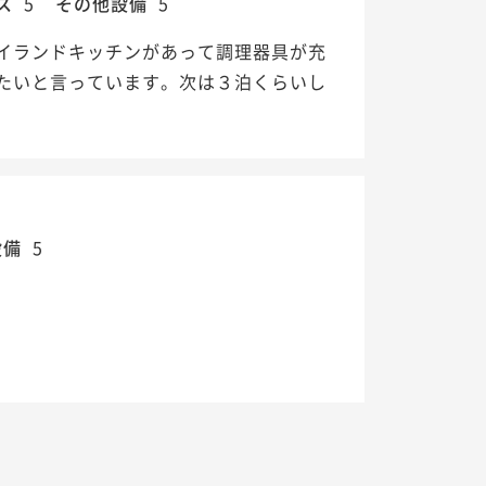
ス
5
その他設備
5
イランドキッチンがあって調理器具が充
たいと言っています。次は３泊くらいし
設備
5