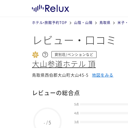
ホテル•旅館予約TOP
山陰・山陽
鳥取県
米子
レビュー・口コミ
貸別荘/ペンションなど
大山参道ホテル 頂
鳥取県西伯郡大山町大山45-5
地図をみる
レビューの総合点
5点
4点
5
/
-
3点