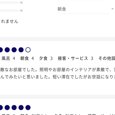
-
%
-
朝食
-
%
されません
風呂
4
朝食
4
夕食
3
接客・サービス
3
その他
素敵なお部屋でした。照明やお部屋のインテリアが素敵で、
しんでみたいと思いました。短い滞在でしたがお世話になり