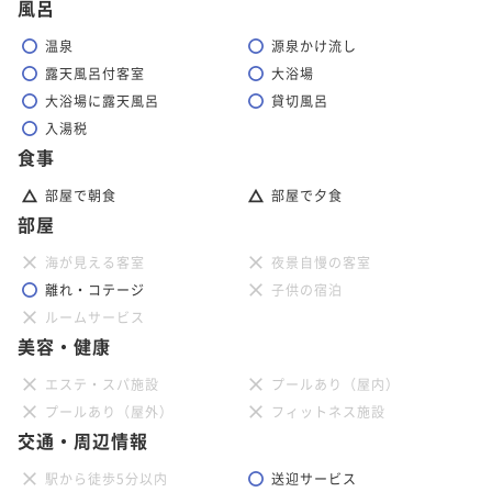
風呂
温泉
源泉かけ流し
露天風呂付客室
大浴場
大浴場に露天風呂
貸切風呂
入湯税
食事
部屋で朝食
部屋で夕食
部屋
海が見える客室
夜景自慢の客室
離れ・コテージ
子供の宿泊
ルームサービス
美容・健康
エステ・スパ施設
プールあり（屋内）
プールあり（屋外）
フィットネス施設
交通・周辺情報
駅から徒歩5分以内
送迎サービス