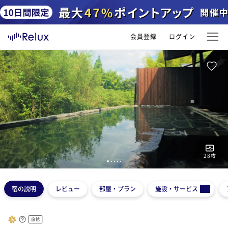
会員登録
ログイン
28
枚
1
2
3
4
5
宿の説明
レビュー
部屋・プラン
施設・サービス
旅館