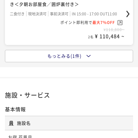
き＜夕朝お部屋食／囲炉裏付き＞
二食付き
現地決済可
事前決済可
IN 15:00 - 17:00 OUT11:00
ポイント即利用で
最大7％OFF
¥118,800~
¥ 110,484 ~
2名
もっとみる(1件)
ポイントアップ
【1日1組限定】憧れの特別室で過ごす贅沢なひととき
＜夕朝個室食／囲炉裏付き＞
二食付き
現地決済可
事前決済可
IN 15:00 - 17:00 OUT11:00
ポイント即利用で
最大7％OFF
施設・サービス
¥118,800~
¥ 110,484 ~
2名
基本情報
施設名
お宿 花風月