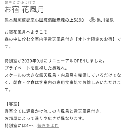
おやど かふうげつ
お宿 花風月
熊本県阿蘇郡南小国町満願寺瀧の上5890
黒川温泉
お宿花風月へようこそ

森の中に佇む全室内湯露天風呂付き【オトナ限定のお宿】で
す。

特別室が2020年9月にリニューアルOPENしました。

プライベートを重視した奥離れ。

スケールの大きな露天風呂・内風呂を完備しているだけでな
く、朝食・夕食は客室内の専用食事処でお愉しみいただけま
す。

【客室】

客室全てに源泉かけ流しの内風呂と露天風呂付き。

お部屋によって造りや広さが異なります。

特別室には4～...
続きをよむ