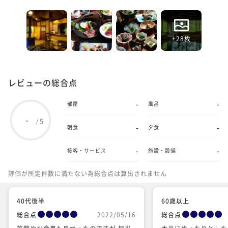
+28枚
レビューの総合点
-
-
部屋
風呂
-
5
/
-
-
朝食
夕食
-
-
接客・サービス
施設・設備
評価が所定件数に満たない為総合点は算出されません
40代後半
60歳以上
総合点
2022/05/16
総合点