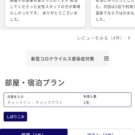
旅館やお食事も良かったのですが 担当
本当にゆったりとした
してくださった女性スタッフの方が素晴
た。次回は3泊で利用
らしかったです。 ありがとうございま
温泉でならではのおも
した。
した。
レビューをみる（4件）
新型コロナウイルス感染症対策
部屋・宿泊プラン
利用人数
日程を入力
2
名
チェックイン
−
チェックアウト
しぼりこみ
部屋
（
1
）
プラン
（
2
）
件