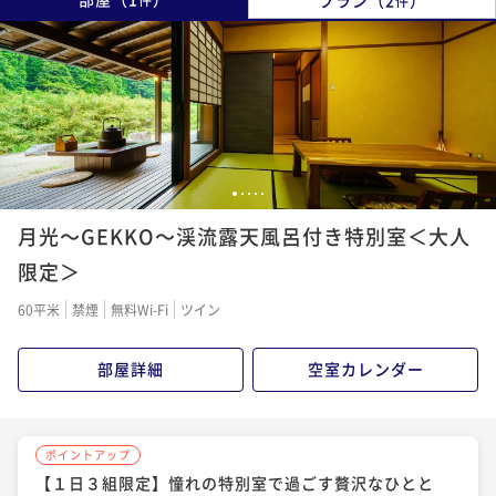
件
1
2
3
4
5
月光～GEKKO～渓流露天風呂付き特別室＜大人
限定＞
60平米
禁煙
無料Wi-Fi
ツイン
部屋詳細
空室カレンダー
ポイントアップ
【１日３組限定】憧れの特別室で過ごす贅沢なひとと