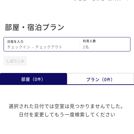
ンすることができまし
んの連携が素晴らしか
部屋・宿泊プラン
利用人数
日程を入力
2
名
チェックイン
−
チェックアウト
しぼりこみ
部屋
（
0
）
プラン
（
0
）
件
件
選択された日付では空室は見つかりませんでした。
日付を変更してもう一度検索してください