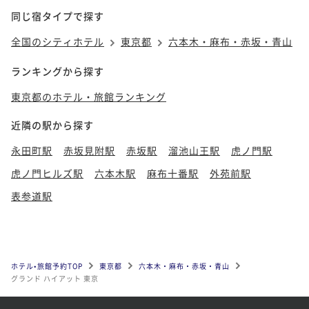
同じ宿タイプで探す
全国のシティホテル
東京都
六本木・麻布・赤坂・青山
ランキングから探す
東京都のホテル・旅館ランキング
近隣の駅から探す
永田町駅
赤坂見附駅
赤坂駅
溜池山王駅
虎ノ門駅
虎ノ門ヒルズ駅
六本木駅
麻布十番駅
外苑前駅
表参道駅
ホテル•旅館予約TOP
東京都
六本木・麻布・赤坂・青山
グランド ハイアット 東京