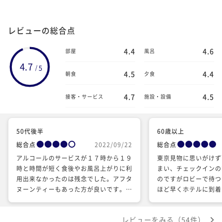
レビューの総合点
4.4
4.6
部屋
風呂
4.7
5
/
4.5
4.4
朝食
夕食
4.7
4.5
接客・サービス
施設・設備
50代後半
60歳以上
総合点
2022/09/22
総合点
アルコールのサービスが１７時から１９
東京見物に思いがけず
時と時間が短く食後やお風呂上がりに利
まい、チェックインの
用出来なかったのは残念でした。アフタ
のですがロビーで待つ
ヌーンティーもあった方が良いです。朝
ほど早くホテルに到着
食は，品数が少ない印象でした。ホテル
口入るとすぐに声をか
内の好きなレストランを選べると良いで
ェックインカウンター
レビューをみる（54件）
す。
屋を探してくれてスム