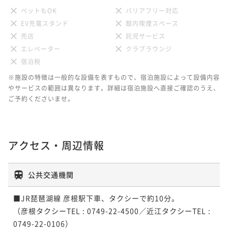
ペットもOK
バリアフリー対応
EV充電スタンド
館内喫煙スペース
売店
託児サービス
エレベーター
クラブラウンジ
宿泊税
※施設の特徴は一般的な設備を表すもので、宿泊施設によって設備内容
やサービスの範囲は異なります。詳細は宿泊施設へ直接ご確認のうえ、
ご予約くださいませ。
アクセス・周辺情報
公共交通機関
■JR琵琶湖線 彦根駅下車、タクシーで約10分。

（彦根タクシーTEL : 0749-22-4500／近江タクシーTEL : 
0749-22-0106）
