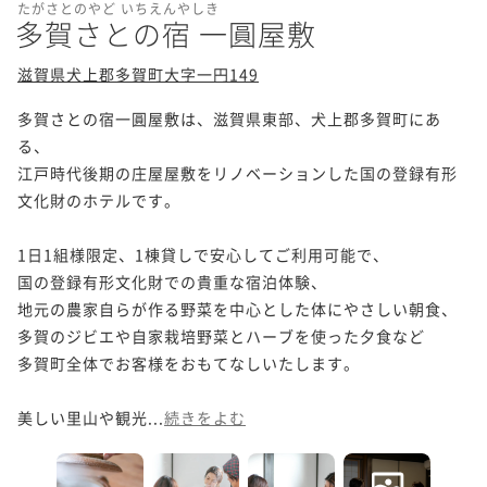
たがさとのやど いちえんやしき
多賀さとの宿 一圓屋敷
滋賀県犬上郡多賀町大字一円149
多賀さとの宿一圓屋敷は、滋賀県東部、犬上郡多賀町にあ
る、

江戸時代後期の庄屋屋敷をリノベーションした国の登録有形
文化財のホテルです。

1日1組様限定、1棟貸しで安心してご利用可能で、

国の登録有形文化財での貴重な宿泊体験、

地元の農家自らが作る野菜を中心とした体にやさしい朝食、

多賀のジビエや自家栽培野菜とハーブを使った夕食など

多賀町全体でお客様をおもてなしいたします。

美しい里山や観光...
続きをよむ