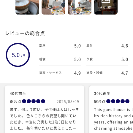
+31枚
レビューの総合点
5.0
4.6
部屋
風呂
5.0
5
/
5.0
5.0
朝食
夕食
4.9
4.7
接客・サービス
施設・設備
40代前半
30代後半
総合点
2025/08/09
総合点
まず、何より広い。子供達は大はしゃぎ
This guesthouse is 
でした。 色々こちらの要望も聞いてい
its rich history and
ただき、本当に充実した2泊3日になり
years, offering an 
ました。 毎年伺いたいと思えました。
charming atmosphere