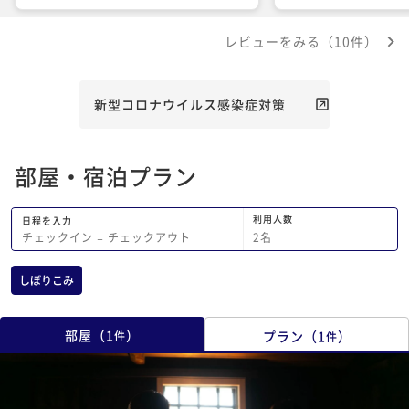
建物はもちろん古いのですが中の設備は
character. The spa
全て最新のバルミューダにしてあり、快
provide plenty of c
レビューをみる（10件）
適でした。 2家族以上でいくのが良いか
delicious breakfast 
もと思います。
start to the day. Th
exceptionally friend
attentive, making t
新型コロナウイルス感染症対策
more enjoyable. Hig
recommended for a
to experience tradi
部屋・宿泊プラン
with modern hospita
利用人数
日程を入力
2
名
チェックイン
−
チェックアウト
しぼりこみ
部屋
（
1
）
プラン
（
1
）
件
件