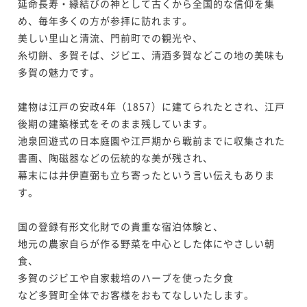
延命長寿・縁結びの神として古くから全国的な信仰を集
め、毎年多くの方が参拝に訪れます。

美しい里山と清流、門前町での観光や、

糸切餅、多賀そば、ジビエ、清酒多賀などこの地の美味も
多賀の魅力です。

建物は江戸の安政4年（1857）に建てられたとされ、江戸
後期の建築様式をそのまま残しています。

池泉回遊式の日本庭園や江戸期から戦前までに収集された
書画、陶磁器などの伝統的な美が残され、

幕末には井伊直弼も立ち寄ったという言い伝えもありま
す。

国の登録有形文化財での貴重な宿泊体験と、

地元の農家自らが作る野菜を中心とした体にやさしい朝
食、

多賀のジビエや自家栽培のハーブを使った夕食

など多賀町全体でお客様をおもてなしいたします。
