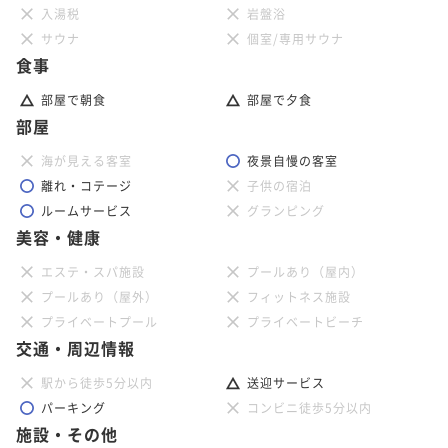
入湯税
岩盤浴
サウナ
個室/専用サウナ
食事
部屋で朝食
部屋で夕食
部屋
海が見える客室
夜景自慢の客室
離れ・コテージ
子供の宿泊
ルームサービス
グランピング
美容・健康
エステ・スパ施設
プールあり（屋内）
プールあり（屋外）
フィットネス施設
プライベートプール
プライベートビーチ
交通・周辺情報
駅から徒歩5分以内
送迎サービス
パーキング
コンビニ徒歩5分以内
施設・その他