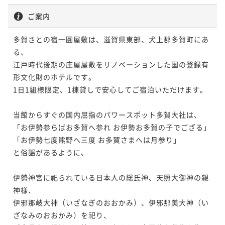
ご案内
多賀さとの宿一圓屋敷は、滋賀県東部、犬上郡多賀町にあ
る、

江戸時代後期の庄屋屋敷をリノベーションした国の登録有
形文化財のホテルです。

1日1組様限定、1棟貸しで安心してご宿泊いただけます。

当館からすぐの国内屈指のパワースポット多賀大社は、

「お伊勢参らばお多賀へ参れ お伊勢お多賀の子でござる」

「お伊勢七度熊野へ三度 お多賀さまへは月参り」

と俗謡があるように、

伊勢神宮に祀られている日本人の総氏神、天照大御神の親
神様、

伊邪那岐大神（いざなぎのおおかみ）、伊邪那美大神（い
ざなみのおおかみ）を祀り、
