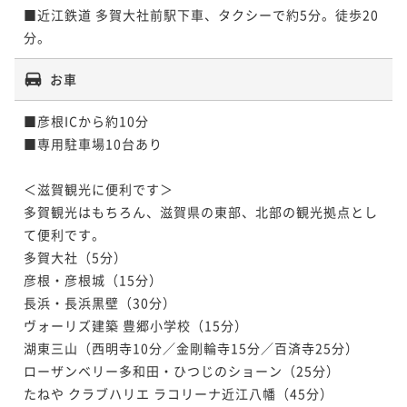
■近江鉄道 多賀大社前駅下車、タクシーで約5分。徒歩20
お車
■彦根ICから約10分

■専用駐車場10台あり

＜滋賀観光に便利です＞

多賀観光はもちろん、滋賀県の東部、北部の観光拠点とし
て便利です。

多賀大社（5分）

彦根・彦根城（15分）

長浜・長浜黒壁（30分）

ヴォーリズ建築 豊郷小学校（15分）

湖東三山（西明寺10分／金剛輪寺15分／百済寺25分）

ローザンベリー多和田・ひつじのショーン（25分）

たねや クラブハリエ ラコリーナ近江八幡（45分）
