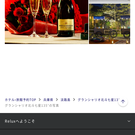
ページトップへ
ホテル•旅館予約TOP
兵庫県
淡路島
グランシャリオ北斗七星135°
グランシャリオ北斗七星135°の写真
Reluxへようこそ